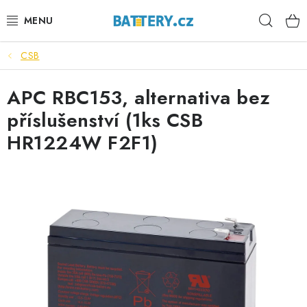
Přejít
Hleda
na
obsah
CSB
VÝHODNÉ SETY
APC RBC153, alternativa bez
SLUŽBY
příslušenství (1ks CSB
AUTOBATERIE
HR1224W F2F1)
MOTOBATERIE
TRAKČNÍ BATERIE
STANIČNÍ BATERIE
BATERIOVÉ BOXY