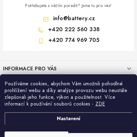
Potřebujete s něčím poradit? Jsme tu pro vás!
info
@
battery.cz
+420 222 560 338
+420 774 969 705
Z
á
INFORMACE PRO VÁS
p
a
KONTAKTY
Používáme cookies, abychom Vám umožnili pohodlné
PRODEJNY BATTERY.CZ
t
prohlížení webu a díky analýze provozu webu neustále
POŠTOVNÉ A DOPRAVA
í
Prodejna Brno - Pražákova ul.
zlepšovali jeho funkce, výkon a použitelnost. Více
Konfigurátor AUTOBATERIE
informací k používání souborů cookies
-
ZDE
KONFIGURÁTOR AUTOBATERIÍ
Prodejna Praha - Brožíkova ul.
Konfigurátor AUTOBATERIE
Vyhledávání
O NÁS
Nastavení
Prodejna Ústí n. Labem - Žižkova ul.
VÝMĚNA AUTOBATERIE
HLEDAT