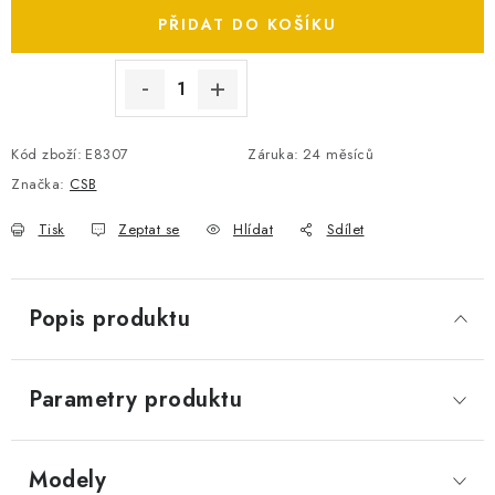
SPOTŘEBNÍ BATERIE
PŘIDAT DO KOŠÍKU
PŘÍSLUŠENSTVÍ
DOPRAVA ZDARMA
Kód zboží:
E8307
Záruka
:
24 měsíců
Značka:
CSB
KONTAKTY
POŠTOVNÉ A DOPRAVA
Tisk
Zeptat se
Hlídat
Sdílet
KONFIGURÁTOR AUTOBATERIÍ
O NÁS
VÝMĚNA AUTOBATERIE
OBCHODNÍ PODMÍNKY
OCHRANA OSOBNÍCH ÚDAJŮ
OVĚŘOVÁNÍ RECENZÍ
Popis produktu
JAK NA TO S BATTERY.CZ
ČASTO KLADENÉ OTÁZKY, FAQ
NÁVODY KE STAŽENÍ
Parametry produktu
ZPĚTNÝ ODBĚR ELEKTROZAŘÍZENÍ A BATERIÍ
Modely