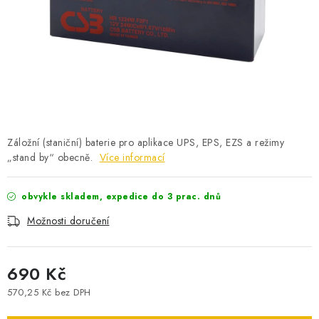
POWERBANKY
LITHIOVÉ BATERIE
NABÍJEČKY
MĚNIČE NAPĚTÍ
Záložní (staniční) baterie pro aplikace UPS, EPS, EZS a režimy
FOTOVOLTAIKA
„stand by“ obecně.
Více informací
STARTOVACÍ ZDROJE
obvykle skladem, expedice do 3 prac. dnů
Možnosti doručení
TESTERY BATERIÍ
BATERIE PRO VYSAVAČE
690 Kč
570,25 Kč bez DPH
BATERIE PRO NOUZOVÁ OSVĚTLENÍ
Měrná cena: