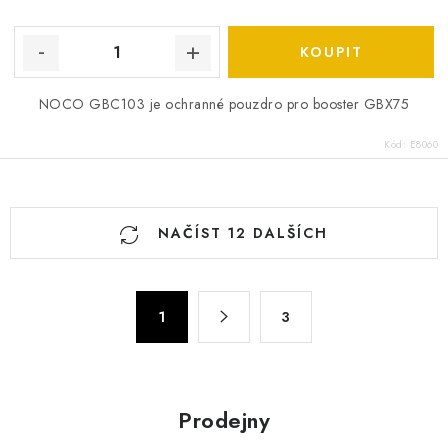
NOCO GBC103 je ochranné pouzdro pro booster GBX75
Kód:
E8060
O
NAČÍST 12 DALŠÍCH
v
l
á
S
d
1
3
t
a
r
c
á
n
í
Prodejny
k
p
o