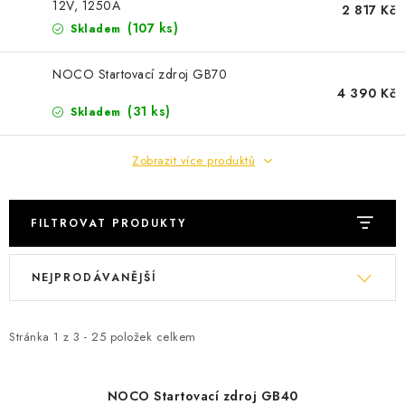
POWERBANKY
12V, 1250A
2 817 Kč
(
107 ks
)
Skladem
LITHIOVÉ BATERIE
NOCO Startovací zdroj GB70
4 390 Kč
NABÍJEČKY
(
31 ks
)
Skladem
MĚNIČE NAPĚTÍ
Zobrazit více produktů
FOTOVOLTAIKA
FILTROVAT PRODUKTY
STARTOVACÍ ZDROJE
V
Ř
NEJPRODÁVANĚJŠÍ
TESTERY BATERIÍ
ý
a
p
z
BATERIE PRO VYSAVAČE
i
e
Stránka
1
z
3
-
25
položek celkem
s
n
BATERIE PRO NOUZOVÁ OSVĚTLENÍ
p
í
NOCO Startovací zdroj GB40