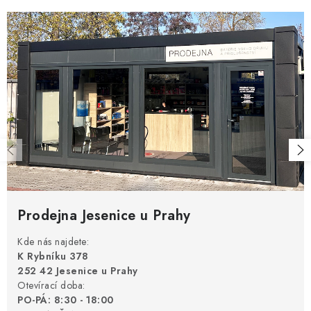
r
v
v
á
k
n
y
í
v
ý
p
i
s
u
Prodejna Jesenice u Prahy
Kde nás najdete:
K Rybníku 378
252 42 Jesenice u Prahy
Otevírací doba:
PO-PÁ: 8:30 - 18:00