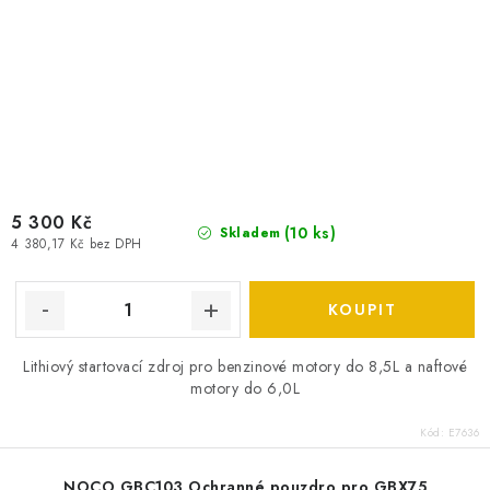
5 300 Kč
(
10 ks
)
Skladem
4 380,17 Kč bez DPH
Lithiový startovací zdroj pro benzinové motory do 8,5L a naftové
motory do 6,0L
Kód:
E7636
NOCO GBC103 Ochranné pouzdro pro GBX75