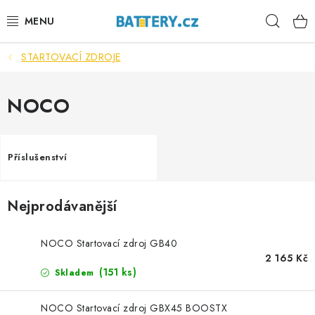
Přejít
Hleda
na
obsah
STARTOVACÍ ZDROJE
VÝHODNÉ SETY
SLUŽBY
NOCO
AUTOBATERIE
Příslušenství
MOTOBATERIE
Nejprodávanější
TRAKČNÍ BATERIE
STANIČNÍ BATERIE
NOCO Startovací zdroj GB40
2 165 Kč
(
151 ks
)
Skladem
BATERIOVÉ BOXY
NOCO Startovací zdroj GBX45 BOOSTX