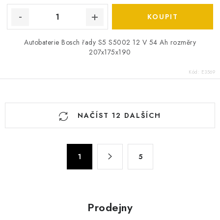
Autobaterie Bosch řady S5 S5002 12 V 54 Ah rozměry
207x175x190
Kód:
E3569
O
NAČÍST 12 DALŠÍCH
v
l
á
S
d
1
5
t
a
r
c
á
n
í
Prodejny
k
p
o