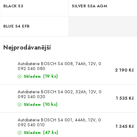
POWERBANKY
BLACK S3
SILVER S5A AGM
LITHIOVÉ BATERIE
BLUE S4 EFB
NABÍJEČKY
Nejprodávanější
MĚNIČE NAPĚTÍ
Autobaterie BOSCH S4 008, 74Ah, 12V, 0
FOTOVOLTAIKA
092 S40 080
2 190 Kč
(
19 ks
)
Skladem
STARTOVACÍ ZDROJE
Autobaterie BOSCH S4 002, 52Ah, 12V, 0
TESTERY BATERIÍ
092 S40 020
1 535 Kč
(
10 ks
)
Skladem
BATERIE PRO VYSAVAČE
Autobaterie BOSCH S4 001, 44Ah, 12V, 0
092 S40 010
1 345 Kč
BATERIE PRO NOUZOVÁ OSVĚTLENÍ
(
47 ks
)
Skladem