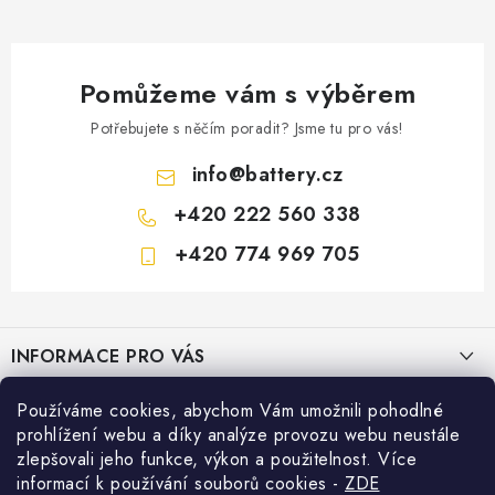
Pomůžeme vám s výběrem
Potřebujete s něčím poradit? Jsme tu pro vás!
info
@
battery.cz
+420 222 560 338
+420 774 969 705
Z
á
INFORMACE PRO VÁS
p
a
KONTAKTY
Používáme cookies, abychom Vám umožnili pohodlné
PRODEJNY BATTERY.CZ
t
prohlížení webu a díky analýze provozu webu neustále
POŠTOVNÉ A DOPRAVA
í
Prodejna Brno - Pražákova ul.
zlepšovali jeho funkce, výkon a použitelnost. Více
Konfigurátor AUTOBATERIE
informací k používání souborů cookies
-
ZDE
KONFIGURÁTOR AUTOBATERIÍ