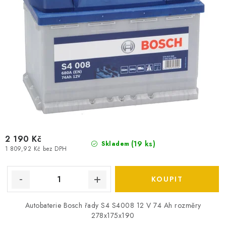
t
k
ů
t
ů
2 190 Kč
(
19 ks
)
Skladem
1 809,92 Kč bez DPH
Autobaterie Bosch řady S4 S4008 12 V 74 Ah rozměry
278x175x190