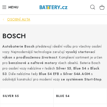
Přejít
Hleda
na
obsah
OSOBNÍ AUTA
VÝHODNÉ SETY
SLUŽBY
BOSCH
AUTOBATERIE
Autobaterie Bosch
představují ideální volbu pro všechny osobní
vozy. Nejmodernější technologie zaručují
vysoký startovací
výkon
a
prodlouženou životnost
. Komplexní sortiment je určen
MOTOBATERIE
pro
benzínové a naftové motory
všech obsahů. Baterie Bosch
pro osobní vozy nabízíme v řadách
Silver S5
,
Blue S4
a
Black
TRAKČNÍ BATERIE
S3
. Dále nabízíme řady
Blue S4 EFB
a
Silver S4A AGM
s
odolnější konstrukcí pro moderní vozy
se systémem Start-Stop
.
STANIČNÍ BATERIE
BATERIOVÉ BOXY
SILVER S5
BLUE S4