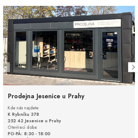
r
v
v
á
k
n
y
í
v
ý
p
i
s
u
Prodejna Jesenice u Prahy
Kde nás najdete:
K Rybníku 378
252 42 Jesenice u Prahy
Otevírací doba:
PO-PÁ: 8:30 - 18:00