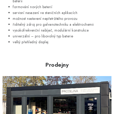
baterií
i
formování nových baterií
s
servisní nasazení ve staničních aplikacích
u
možnost nastavení nepřetržitého provozu
řiditelný zdroj pro galvanotechniku a elektrochemii
vysokofrekvenční nabíječ, modulární konstrukce
univerzální – pro libovolný typ baterie
velký přehledný displej
Prodejny