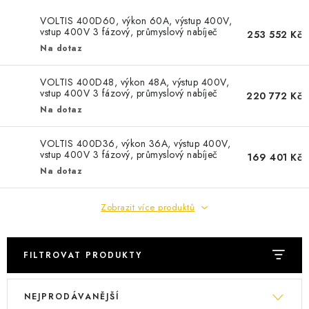
POWERBANKY
VOLTIS 400D60, výkon 60A, výstup 400V,
vstup 400V 3 fázový, průmyslový nabíječ
253 552 Kč
LITHIOVÉ BATERIE
Na dotaz
NABÍJEČKY
VOLTIS 400D48, výkon 48A, výstup 400V,
vstup 400V 3 fázový, průmyslový nabíječ
220 772 Kč
MĚNIČE NAPĚTÍ
Na dotaz
VOLTIS 400D36, výkon 36A, výstup 400V,
FOTOVOLTAIKA
vstup 400V 3 fázový, průmyslový nabíječ
169 401 Kč
Na dotaz
STARTOVACÍ ZDROJE
Zobrazit více produktů
TESTERY BATERIÍ
BATERIE PRO VYSAVAČE
FILTROVAT PRODUKTY
V
Ř
BATERIE PRO NOUZOVÁ OSVĚTLENÍ
NEJPRODÁVANĚJŠÍ
ý
a