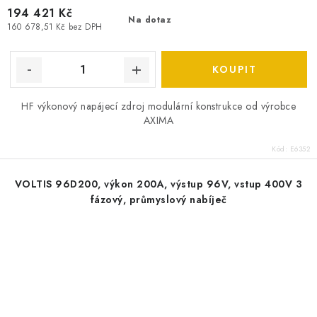
194 421 Kč
Na dotaz
160 678,51 Kč bez DPH
HF výkonový napájecí zdroj modulární konstrukce od výrobce
AXIMA
Kód:
E6352
VOLTIS 96D200, výkon 200A, výstup 96V, vstup 400V 3
fázový, průmyslový nabíječ