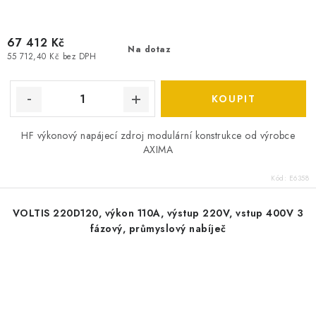
67 412 Kč
Na dotaz
55 712,40 Kč bez DPH
HF výkonový napájecí zdroj modulární konstrukce od výrobce
AXIMA
Kód:
E6358
VOLTIS 220D120, výkon 110A, výstup 220V, vstup 400V 3
fázový, průmyslový nabíječ