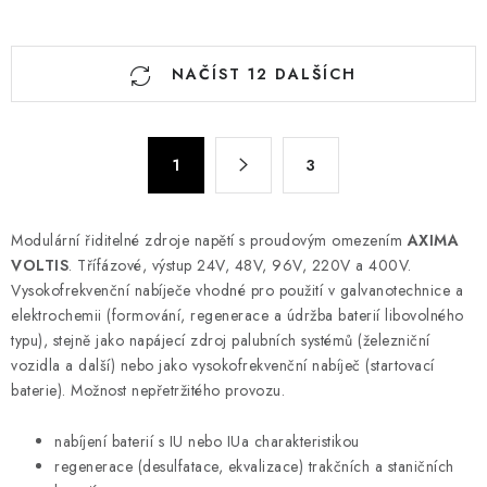
O
NAČÍST 12 DALŠÍCH
v
l
á
S
d
1
3
t
a
r
c
á
Modulární řiditelné zdroje napětí s proudovým omezením
AXIMA
n
í
VOLTIS
. Třífázové, výstup 24V, 48V, 96V, 220V a 400V.
k
p
Vysokofrekvenční nabíječe vhodné pro použití v galvanotechnice a
o
r
elektrochemii (formování, regenerace a údržba baterií libovolného
v
v
typu), stejně jako napájecí zdroj palubních systémů (železniční
á
k
vozidla a další) nebo jako vysokofrekvenční nabíječ (startovací
n
baterie). Možnost nepřetržitého provozu.
y
í
v
nabíjení baterií s IU nebo IUa charakteristikou
ý
regenerace (desulfatace, ekvalizace) trakčních a staničních
p