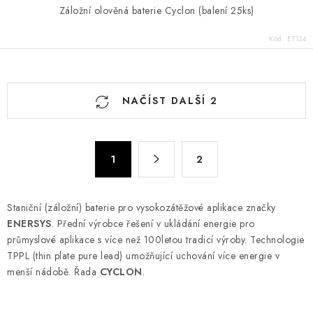
Záložní olověná baterie Cyclon (balení 25ks)
Kód:
E7124
O
NAČÍST DALŠÍ 2
v
l
á
S
d
1
2
t
a
r
c
á
Staniční (záložní) baterie pro vysokozátěžové aplikace značky
n
í
ENERSYS
. Přední výrobce řešení v ukládání energie pro
k
p
průmyslové aplikace s více než 100letou tradicí výroby.
T
echnologie
o
r
TPPL (thin plate pure lead) umožňující uchování více energie v
v
v
menší nádobě. Řada
CYCLON
.
á
k
n
y