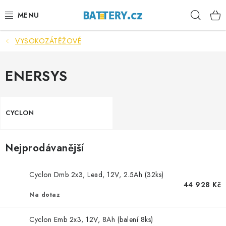
Přejít
Hleda
na
obsah
VYSOKOZÁTĚŽOVÉ
VÝHODNÉ SETY
SLUŽBY
ENERSYS
AUTOBATERIE
CYCLON
MOTOBATERIE
Nejprodávanější
TRAKČNÍ BATERIE
STANIČNÍ BATERIE
Cyclon Dmb 2x3, Lead, 12V, 2.5Ah (32ks)
44 928 Kč
Na dotaz
BATERIOVÉ BOXY
Cyclon Emb 2x3, 12V, 8Ah (balení 8ks)