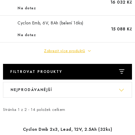
POWERBANKY
16 032 Kč
Na dotaz
LITHIOVÉ BATERIE
Cyclon Emb, 6V, 8Ah (balení 16ks)
15 088 Kč
NABÍJEČKY
Na dotaz
MĚNIČE NAPĚTÍ
Zobrazit více produktů
FOTOVOLTAIKA
FILTROVAT PRODUKTY
STARTOVACÍ ZDROJE
V
Ř
NEJPRODÁVANĚJŠÍ
ý
a
TESTERY BATERIÍ
p
z
i
e
Stránka
1
z
2
-
14
položek celkem
BATERIE PRO VYSAVAČE
s
n
p
í
BATERIE PRO NOUZOVÁ OSVĚTLENÍ
Cyclon Dmb 2x3, Lead, 12V, 2.5Ah (32ks)