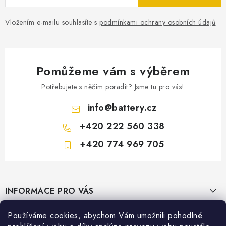
Vložením e-mailu souhlasíte s
podmínkami ochrany osobních údajů
Pomůžeme vám s výběrem
Potřebujete s něčím poradit? Jsme tu pro vás!
info
@
battery.cz
+420 222 560 338
+420 774 969 705
Z
á
INFORMACE PRO VÁS
p
a
KONTAKTY
Používáme cookies, abychom Vám umožnili pohodlné
PRODEJNY BATTERY.CZ
t