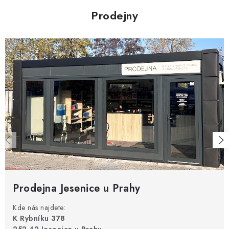
í
v
Prodejny
ý
p
i
s
u
Prodejna Jesenice u Prahy
Kde nás najdete:
K Rybníku 378