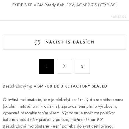
EXIDE BIKE AGM Ready 8Ah, 12V, AGM12-7.5 (YTX9-BS)
Kód:
E7652
O
NAČÍST 12 DALŠÍCH
v
l
á
S
d
1
3
t
a
r
c
á
Bezúdržbový typ AGM -
EXIDE BIKE FACTORY SEALED
n
í
k
p
Olověná motobaterie, kde je elektolyt zasáknutý do skelného rouna
o
r
(sklolaminátového mikrovlákna). Zprovozněná přímo výrobcem,
v
v
vybavená rekombinačním víkem. Výhodou je možnost používat
á
k
baterie v podstatě v jakékoliv poloze, možný náklon 90°.
n
y
Bezúdržbová motobaterie - není potřeba dolévat destilovanou