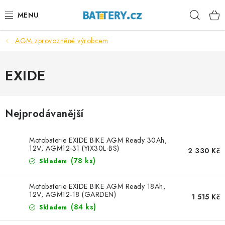
Přejít
Hleda
na
obsah
AGM zprovozněné výrobcem
VÝHODNÉ SETY
SLUŽBY
EXIDE
AUTOBATERIE
Nejprodávanější
MOTOBATERIE
Motobaterie EXIDE BIKE AGM Ready 30Ah,
TRAKČNÍ BATERIE
12V, AGM12-31 (YIX30L-BS)
2 330 Kč
(
78 ks
)
Skladem
STANIČNÍ BATERIE
Motobaterie EXIDE BIKE AGM Ready 18Ah,
12V, AGM12-18 (GARDEN)
1 515 Kč
BATERIOVÉ BOXY
(
84 ks
)
Skladem