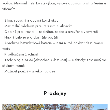
í
vodou. Maximální startovací výkon, vysoká odolnost proti otřesům a
v
vibracím.
ý
p
• Silná, robustní a odolná konstrukce
i
• Maximální odolnost proti otřesům a vibracím
s
• Odolná proti rozlití – naplněno, nabito a uzavřeno v továrně
u
• Nabitá baterie pro okamžité použití
• Absolutně bezúdržbová baterie – není nutné dolévat destilovanou
vodu
• Prodloužená životnost
• Technologie AGM (Absorbed Glass Mat) – elektrolyt zasáknutý ve
skelném rouně
• Možnost použití v jakékoli poloze
Prodejny