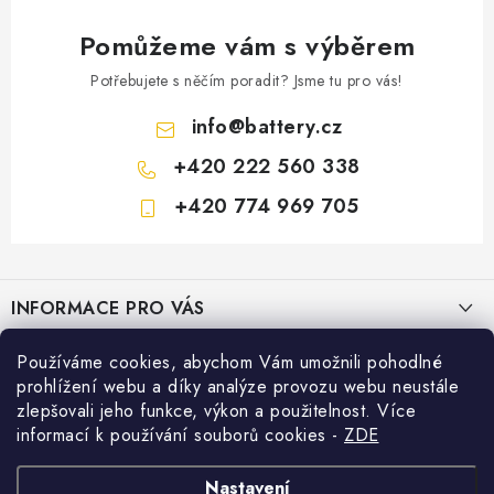
Pomůžeme vám s výběrem
Potřebujete s něčím poradit? Jsme tu pro vás!
info
@
battery.cz
+420 222 560 338
+420 774 969 705
Z
á
INFORMACE PRO VÁS
p
a
KONTAKTY
Používáme cookies, abychom Vám umožnili pohodlné
PRODEJNY BATTERY.CZ
t
prohlížení webu a díky analýze provozu webu neustále
POŠTOVNÉ A DOPRAVA
í
Prodejna Brno - Pražákova ul.
zlepšovali jeho funkce, výkon a použitelnost. Více
Konfigurátor AUTOBATERIE
informací k používání souborů cookies
-
ZDE
KONFIGURÁTOR AUTOBATERIÍ
Prodejna Praha - Brožíkova ul.
Konfigurátor AUTOBATERIE
Vyhledávání
O NÁS
Nastavení