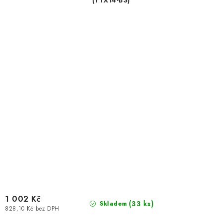
(YTX14-BS)
1 002 Kč
(
33 ks
)
Skladem
828,10 Kč bez DPH