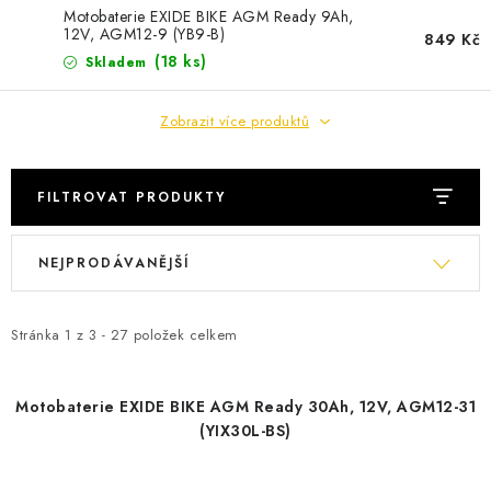
POWERBANKY
Motobaterie EXIDE BIKE AGM Ready 9Ah,
12V, AGM12-9 (YB9-B)
849 Kč
LITHIOVÉ BATERIE
(
18 ks
)
Skladem
NABÍJEČKY
Zobrazit více produktů
MĚNIČE NAPĚTÍ
FILTROVAT PRODUKTY
FOTOVOLTAIKA
V
Ř
NEJPRODÁVANĚJŠÍ
ý
a
STARTOVACÍ ZDROJE
p
z
i
e
Stránka
1
z
3
-
27
položek celkem
TESTERY BATERIÍ
s
n
p
í
BATERIE PRO VYSAVAČE
Motobaterie EXIDE BIKE AGM Ready 30Ah, 12V, AGM12-31
r
p
(YIX30L-BS)
o
r
BATERIE PRO NOUZOVÁ OSVĚTLENÍ