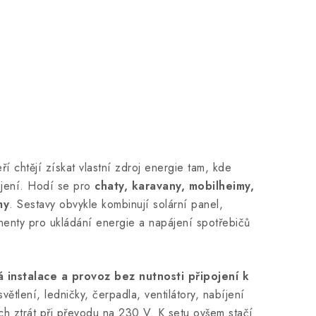
í chtějí získat vlastní zdroj energie tam, kde
ájení. Hodí se pro
chaty, karavany, mobilheimy,
my
. Sestavy obvykle kombinují solární panel,
onenty pro ukládání energie a napájení spotřebičů
instalace a provoz bez nutnosti připojení k
ětlení, ledničky, čerpadla, ventilátory, nabíjení
h ztrát při převodu na 230 V. K setu ovšem stačí