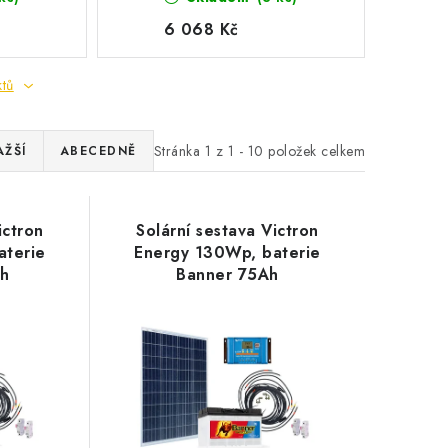
6 068 Kč
ktů
Stránka
1
z
1
-
10
položek celkem
AŽŠÍ
ABECEDNĚ
ictron
Solární sestava Victron
aterie
Energy 130Wp, baterie
h
Banner 75Ah