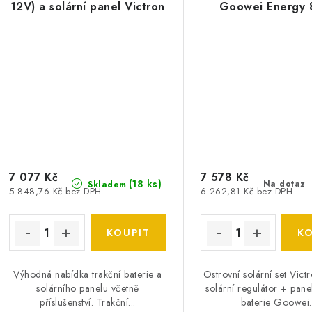
12V) a solární panel Victron
Goowei Energy 
Energy 130Wp/12V
7 077 Kč
7 578 Kč
(
18 ks
)
Na dotaz
Skladem
5 848,76 Kč bez DPH
6 262,81 Kč bez DPH
Výhodná nabídka trakční baterie a
Ostrovní solární set Vict
solárního panelu včetně
solární regulátor + pan
příslušenství. Trakční...
baterie Goowei.