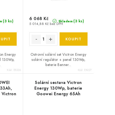
6 068 Kč
(
3 ks
)
(
3 ks
)
m
Skladem
5 014,88 Kč bez DPH
ron Energy
Ostrovní solární set Victron Energy
el 130Wp,
solární regulátor + panel 130Wp,
.
baterie Banner...
Kód:
E8226
Kód:
E8227
OWEI
Solární sestava Victron
33Ah,
Energy 130Wp, baterie
l Victron
Goowei Energy 65Ah
/12V