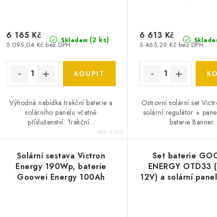
o
o
d
d
u
6 165 Kč
6 613 Kč
(
2 ks
)
Skladem
Sklade
5 095,04 Kč bez DPH
5 465,29 Kč bez DPH
u
k
k
t
ů
ů
Výhodná nabídka trakční baterie a
Ostrovní solární set Vict
solárního panelu včetně
solární regulátor + pan
příslušenství. Trakční...
baterie Banner..
Kód:
E7332
Solární sestava Victron
Set baterie GO
Energy 190Wp, baterie
ENERGY OTD33 (
Goowei Energy 100Ah
12V) a solární pane
Energy 130Wp