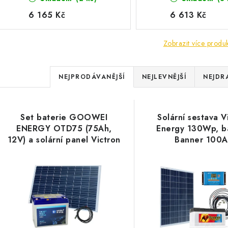
Victron Energy
130Wp/12V
6 165 Kč
6 613 Kč
Zobrazit více produ
Ř
NEJPRODÁVANĚJŠÍ
NEJLEVNĚJŠÍ
NEJDR
a
V
z
Set baterie GOOWEI
Solární sestava V
ý
e
ENERGY OTD75 (75Ah,
Energy 130Wp, b
12V) a solární panel Victron
Banner 100A
p
n
Energy 130Wp/12V
í
s
p
p
r
r