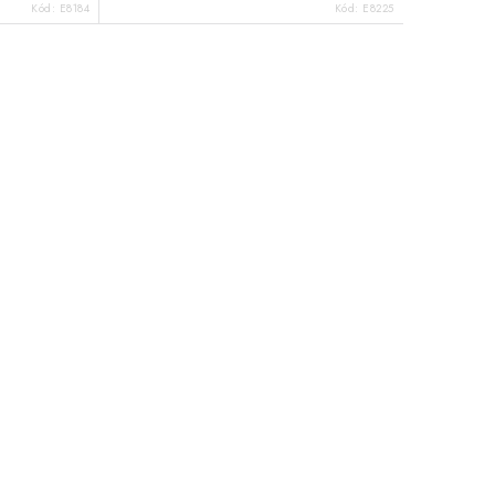
Kód:
E8184
Kód:
E8225