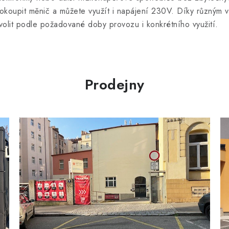
p
okoupit měnič a můžete využít i napájení 230V. Díky různým v
volit podle požadované doby provozu i konkrétního využití.
v
k
y
Prodejny
v
ý
p
s
u