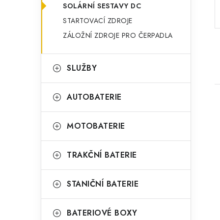
o
SOLÁRNÍ SESTAVY DC
a
r
STARTOVACÍ ZDROJE
n
i
ZÁLOŽNÍ ZDROJE PRO ČERPADLA
e
n
í
SLUŽBY
p
AUTOBATERIE
a
n
MOTOBATERIE
e
TRAKČNÍ BATERIE
i
l
STANIČNÍ BATERIE
BATERIOVÉ BOXY