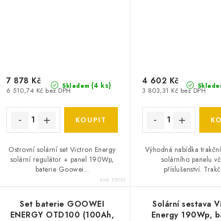
7 878 Kč
4 602 Kč
(
4 ks
)
Skladem
Sklade
6 510,74 Kč bez DPH
3 803,31 Kč bez DPH
Ostrovní solární set Victron Energy
Výhodná nabídka trakční
solární regulátor + panel 190Wp,
solárního panelu v
baterie Goowei...
příslušenství. Trakčn
Kód:
E8183
Set baterie GOOWEI
Solární sestava V
ENERGY OTD100 (100Ah,
Energy 190Wp, b