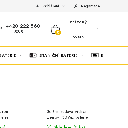
OBCHODNÍ PODMÍNKY
OCHRANA OSOBNÍCH ÚDAJŮ
O
Přihlášení
Registrace
Prázdný
+420 222 560
338
NÁKUPNÍ
košík
KOŠÍK
BATERIE
STANIČNÍ BATERIE
BATERIOVÉ 
ctron
Solární sestava Victron
terie
Energy 130Wp, baterie
Banner 75Ah
ks
)
Skladem
(
3 ks
)