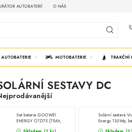
URÁTOR AUTOBATERIÍ
O NÁS
VÝMĚNA AUTOBATERIE
AUTOBATERIE
MOTOBATERIE
TRAKČNÍ 
SOLÁRNÍ SESTAVY DC
Nejprodávanější
Set baterie GOOWEI
Solární sestava Vi
ENERGY OTD75 (75Ah,
Energy 130Wp, ba
12V) a solární panel
Banner 100Ah
Skladem
(
2 ks
)
Skladem
(
3 