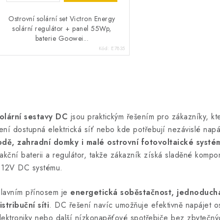
Ostrovní solární set Victron Energy
solární regulátor + panel 55Wp,
baterie Goowei...
Kód:
E7835
O
v
olární sestavy DC
jsou praktickým řešením pro zákazníky, kteř
ení dostupná elektrická síť nebo kde potřebují nezávislé nap
á
odě, zahradní domky i malé ostrovní fotovoltaické systé
d
rakční baterii a regulátor, takže zákazník získá sladěné komp
 12V DC systému.
a
c
lavním přínosem je
energetická soběstačnost, jednoduchá 
istribuční síti
. DC řešení navíc umožňuje efektivně napájet osv
lektroniky nebo další nízkonapěťové spotřebiče bez zbytečnýc