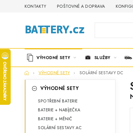
Přejít
KONTAKTY
POŠTOVNÉ A DOPRAVA
KONFIG
na
obsah
VÝHODNÉ SETY
SLUŽBY
Domů
VÝHODNÉ SETY
SOLÁRNÍ SESTAVY DC
P
K
Přeskočit
VÝHODNÉ SETY
kategorie
a
o
t
SPOTŘEBNÍ BATERIE
s
BATERIE + NABÍJEČKA
e
t
BATERIE + MĚNIČ
g
r
SOLÁRNÍ SESTAVY AC