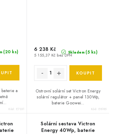
6 238 Kč
(
20 ks
)
(
5 ks
)
m
Skladem
5 155,37 Kč bez DPH
 baterie a
Ostrovní solární set Victron Energy
četně
solární regulátor + panel 130Wp,
í...
baterie Goowei...
Kód:
E7331
Kód:
E8185
ictron
Solární sestava Victron
aterie
Energy 40Wp, baterie