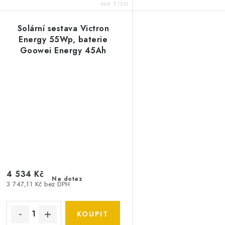
Kód:
E7333
Solární sestava Victron
Energy 55Wp, baterie
Goowei Energy 45Ah
4 534 Kč
Na dotaz
3 747,11 Kč bez DPH