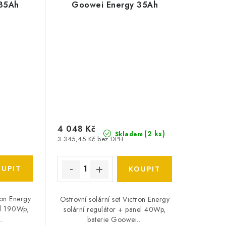
85Ah
Goowei Energy 35Ah
4 048 Kč
(
2 ks
)
Skladem
3 345,45 Kč bez DPH
ron Energy
Ostrovní solární set Victron Energy
el 190Wp,
solární regulátor + panel 40Wp,
..
baterie Goowei...