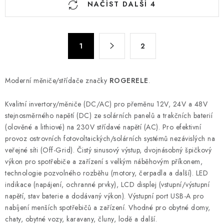
NAČÍST DALŠÍ 4
v
l
á
S
d
1
2
t
a
r
c
á
Moderní měniče/střídače značky
ROGERELE
.
n
í
k
p
Kvalitní invertory/měniče (DC/AC) pro přeměnu 12V, 24V a 48V
o
r
stejnosměrného napětí (DC) ze solárních panelů a trakčních baterií
v
v
(olověné a lithiové) na 230V střídavé napětí (AC). Pro efektivní
á
k
provoz ostrovních fotovoltaických/solárních systémů nezávislých na
n
y
veřejné síti (Off-Grid). Čistý sinusový výstup, dvojnásobný špičkový
í
výkon pro spotřebiče a zařízení s velkým náběhovým příkonem,
v
technologie pozvolného rozběhu (motory, čerpadla a další). LED
ý
indikace (napájení, ochranné prvky), LCD displej (vstupní/výstupní
p
napětí, stav baterie a dodávaný výkon). Výstupní port USB-A pro
i
nabíjení menších spotřebičů a zařízení. Vhodné pro obytné domy,
s
chaty, obytné vozy, karavany, čluny, lodě a další.