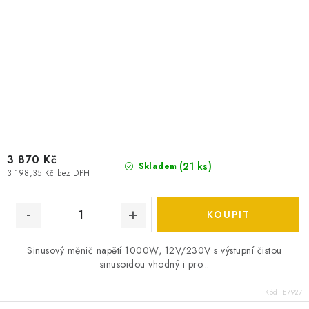
3 870 Kč
(
21 ks
)
Skladem
3 198,35 Kč bez DPH
Sinusový měnič napětí 1000W, 12V/230V s výstupní čistou
sinusoidou vhodný i pro...
Kód:
E7927