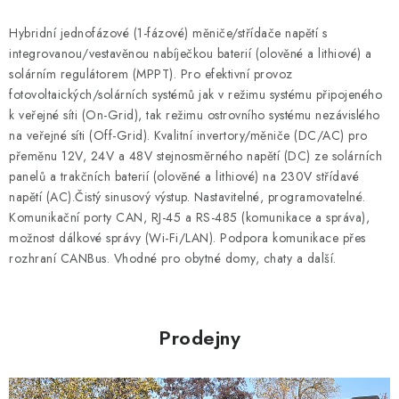
u
Hybridní jednofázové (1-fázové) měniče/střídače napětí s
integrovanou/vestavěnou nabíječkou baterií (olověné a lithiové) a
solárním regulátorem (MPPT). Pro efektivní provoz
fotovoltaických/solárních systémů jak v režimu systému připojeného
k veřejné síti (On-Grid), tak režimu ostrovního systému nezávislého
na veřejné síti (Off-Grid). Kvalitní invertory/měniče (DC/AC) pro
přeměnu 12V, 24V a 48V stejnosměrného napětí (DC) ze solárních
panelů a trakčních baterií (olověné a lithiové) na 230V střídavé
napětí (AC).Čistý sinusový výstup. Nastavitelné, programovatelné.
Komunikační porty CAN, RJ-45 a RS-485 (komunikace a správa),
možnost dálkové správy (Wi-Fi/LAN). Podpora komunikace přes
rozhraní CANBus. Vhodné pro obytné domy, chaty a další.
Prodejny