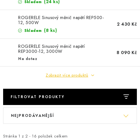
POWERBANKY
(
24 ks
)
Skladem
LITHIOVÉ BATERIE
ROGERELE Sinusový měnič napětí REP500-
12, 500W
2 430 Kč
(
8 ks
)
Skladem
NABÍJEČKY
ROGERELE Sinusový měnič napětí
MĚNIČE NAPĚTÍ
REP3000-12, 3000W
8 090 Kč
Na dotaz
FOTOVOLTAIKA
Zobrazit více produktů
STARTOVACÍ ZDROJE
FILTROVAT PRODUKTY
TESTERY BATERIÍ
V
Ř
BATERIE PRO VYSAVAČE
NEJPRODÁVANĚJŠÍ
ý
a
p
z
BATERIE PRO NOUZOVÁ OSVĚTLENÍ
i
e
Stránka
1
z
2
-
16
položek celkem