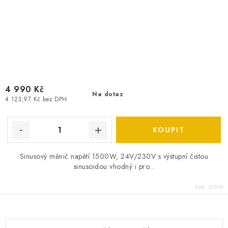
4 990 Kč
Na dotaz
4 123,97 Kč bez DPH
Sinusový měnič napětí 1500W, 24V/230V s výstupní čistou
sinusoidou vhodný i pro...
Kód:
E7934
O