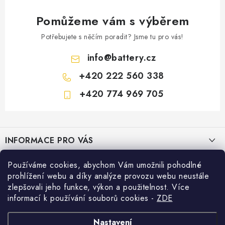
Pomůžeme vám s výběrem
Potřebujete s něčím poradit? Jsme tu pro vás!
info
@
battery.cz
+420 222 560 338
+420 774 969 705
Z
á
INFORMACE PRO VÁS
p
a
KONTAKTY
Používáme cookies, abychom Vám umožnili pohodlné
PRODEJNY BATTERY.CZ
t
prohlížení webu a díky analýze provozu webu neustále
POŠTOVNÉ A DOPRAVA
í
Prodejna Brno - Pražákova ul.
zlepšovali jeho funkce, výkon a použitelnost. Více
Konfigurátor AUTOBATERIE
informací k používání souborů cookies
-
ZDE
KONFIGURÁTOR AUTOBATERIÍ
Prodejna Praha - Brožíkova ul.
Konfigurátor AUTOBATERIE
Vyhledávání
O NÁS
Nastavení