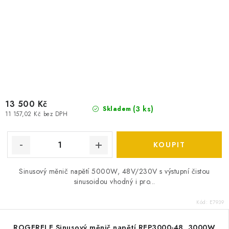
13 500 Kč
(
3 ks
)
Skladem
11 157,02 Kč bez DPH
Sinusový měnič napětí 5000W, 48V/230V s výstupní čistou
sinusoidou vhodný i pro...
Kód:
E7939
ROGERELE Sinusový měnič napětí REP3000-48, 3000W