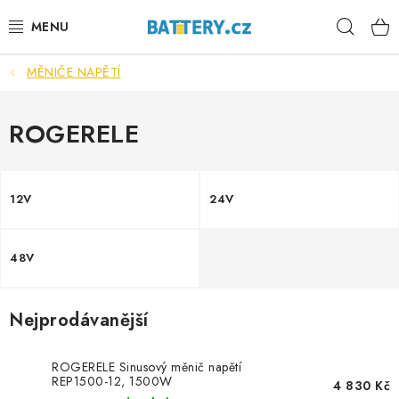
Přejít
Hleda
na
obsah
MĚNIČE NAPĚTÍ
VÝHODNÉ SETY
SLUŽBY
ROGERELE
AUTOBATERIE
12V
24V
MOTOBATERIE
48V
TRAKČNÍ BATERIE
STANIČNÍ BATERIE
Nejprodávanější
BATERIOVÉ BOXY
ROGERELE Sinusový měnič napětí
REP1500-12, 1500W
4 830 Kč