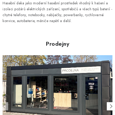
v
Hasební deka jako moderní hasební prostředek vhodný k hašení a
l
izolaci požárů elektrických zařízení, spotřebičů a všech typů baterií -
á
chytré telefony, notebooky, nabíječky, powerbanky, rychlovarné
d
konvice, autobaterie, měniče napětí a další.
a
c
í
Prodejny
p
r
v
k
y
v
ý
p
i
s