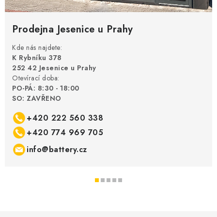
u
Prodejna Jesenice u Prahy
Kde nás najdete:
K Rybníku 378
252 42 Jesenice u Prahy
Otevírací doba:
PO-PÁ: 8:30 - 18:00
SO: ZAVŘENO
+420 222 560 338
+420 774 969 705
info@battery.cz