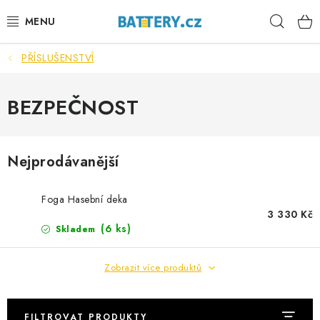
Přejít
Hleda
na
obsah
PŘÍSLUŠENSTVÍ
VÝHODNÉ SETY
SLUŽBY
BEZPEČNOST
AUTOBATERIE
Nejprodávanější
MOTOBATERIE
Foga Hasební deka
TRAKČNÍ BATERIE
3 330 Kč
(
6 ks
)
Skladem
STANIČNÍ BATERIE
Zobrazit více produktů
BATERIOVÉ BOXY
FILTROVAT PRODUKTY