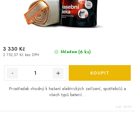
SPOTŘEBNÍ BATERIE
PŘÍSLUŠENSTVÍ
DOPRAVA ZDARMA
3 330 Kč
(
6 ks
)
Skladem
KONTAKTY
POŠTOVNÉ A DOPRAVA
2 752,07 Kč bez DPH
KONFIGURÁTOR AUTOBATERIÍ
O NÁS
VÝMĚNA AUTOBATERIE
OBCHODNÍ PODMÍNKY
OCHRANA OSOBNÍCH ÚDAJŮ
OVĚŘOVÁNÍ RECENZÍ
Prostředek vhodný k hašení elektrických zařízení, spotřebičů a
JAK NA TO S BATTERY.CZ
ČASTO KLADENÉ OTÁZKY, FAQ
všech typů baterií....
NÁVODY KE STAŽENÍ
Kód:
E8757
ZPĚTNÝ ODBĚR ELEKTROZAŘÍZENÍ A BATERIÍ
O