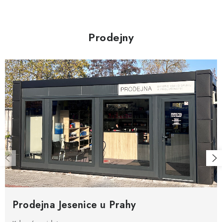
n
y
í
v
ý
Prodejny
p
i
s
u
Prodejna Jesenice u Prahy