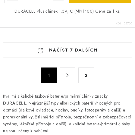
DURACELL Plus článek 1.5V, C (MN1400) Cena za 1 ks.
Kód:
E5760
O
NAČÍST 7 DALŠÍCH
v
l
á
S
d
1
2
t
a
r
c
á
Kvalitní alkalické tužkové baterie/primární články značky
n
í
DURACELL
. Nejrůznější typy alkalických baterií vhodných pro
k
p
domácí (dálkové ovladače, hodiny, budíky, fotoaparáty a další) a
o
r
profesionální využití (měřicí přístroje, bezpečnostní a zabezpečovací
v
v
systémy, lékařské přístroje a další). Alkalické baterie/primární články
á
k
nejsou určeny k nabíjení.