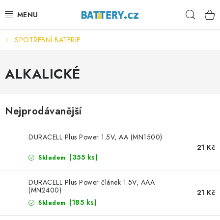
Přejít
Hleda
na
obsah
SPOTŘEBNÍ BATERIE
VÝHODNÉ SETY
SLUŽBY
ALKALICKÉ
AUTOBATERIE
Nejprodávanější
MOTOBATERIE
DURACELL Plus Power 1.5V, AA (MN1500)
TRAKČNÍ BATERIE
21 Kč
(
355 ks
)
Skladem
STANIČNÍ BATERIE
DURACELL Plus Power článek 1.5V, AAA
(MN2400)
21 Kč
BATERIOVÉ BOXY
(
185 ks
)
Skladem