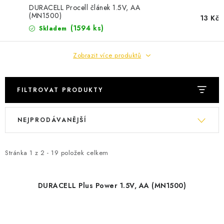
POWERBANKY
DURACELL Procell článek 1.5V, AA
(MN1500)
13 Kč
LITHIOVÉ BATERIE
(
1594 ks
)
Skladem
NABÍJEČKY
Zobrazit více produktů
MĚNIČE NAPĚTÍ
FILTROVAT PRODUKTY
FOTOVOLTAIKA
V
Ř
NEJPRODÁVANĚJŠÍ
ý
a
STARTOVACÍ ZDROJE
p
z
i
e
Stránka
1
z
2
-
19
položek celkem
TESTERY BATERIÍ
s
n
p
í
BATERIE PRO VYSAVAČE
DURACELL Plus Power 1.5V, AA (MN1500)
r
p
o
r
BATERIE PRO NOUZOVÁ OSVĚTLENÍ