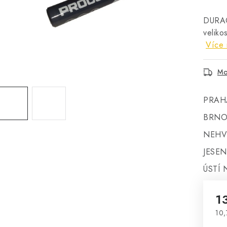
DURACE
velik
Více 
Mo
PRAH
BRNO
NEHV
JESEN
ÚSTÍ 
1
10,
Mě