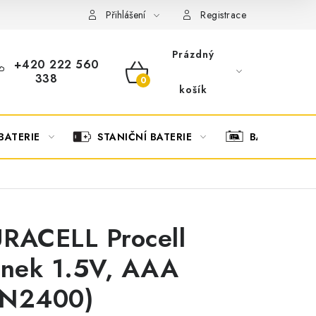
OBCHODNÍ PODMÍNKY
OCHRANA OSOBNÍCH ÚDAJŮ
O
Přihlášení
Registrace
Prázdný
+420 222 560
338
NÁKUPNÍ
košík
KOŠÍK
BATERIE
STANIČNÍ BATERIE
BATERIOVÉ 
RACELL Procell
ánek 1.5V, AAA
N2400)