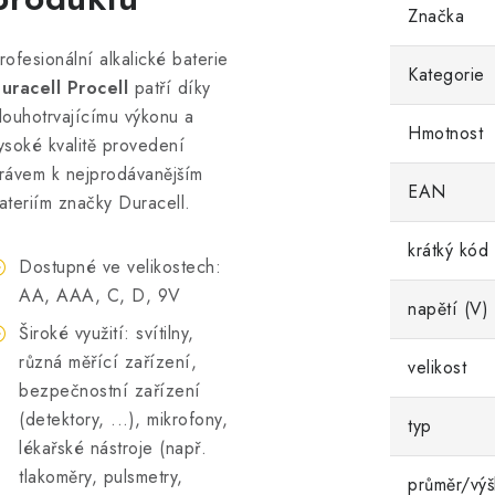
Značka
rofesionální alkalické baterie
Kategorie
uracell Procell
patří díky
louhotrvajícímu výkonu a
Hmotnost
ysoké kvalitě provedení
rávem k nejprodávanějším
EAN
ateriím značky Duracell.
krátký kód
Dostupné ve velikostech:
AA, AAA, C, D, 9V
napětí (V)
Široké využití: svítilny,
různá měřící zařízení,
velikost
bezpečnostní zařízení
(detektory, ...), mikrofony,
typ
lékařské nástroje (např.
tlakoměry, pulsmetry,
průměr/výš