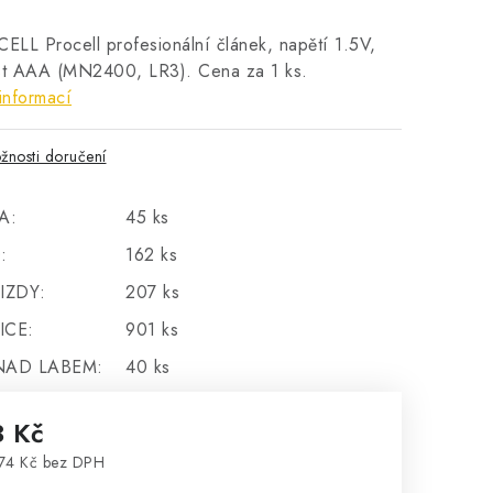
LL Procell profesionální článek, napětí 1.5V,
ost AAA (MN2400, LR3). Cena za 1 ks.
informací
žnosti doručení
A:
45 ks
:
162 ks
IZDY:
207 ks
ICE:
901 ks
NAD LABEM:
40 ks
3 Kč
74 Kč bez DPH
rná cena: