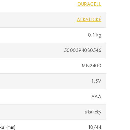
DURACELL
ALKALICKÉ
0.1 kg
5000394080546
MN2400
1.5V
AAA
alkalický
ka (mm)
10/44