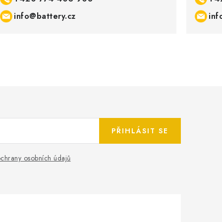
info@battery.cz
inf
PŘIHLÁSIT SE
chrany osobních údajů