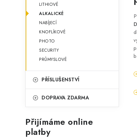
LITHIOVÉ
ALKALICKÉ
P
NABÍJECÍ
D
KNOFLÍKOVÉ
d
v
PHOTO
p
SECURITY
b
PRŮMYSLOVÉ
PŘÍSLUŠENSTVÍ
DOPRAVA ZDARMA
Přijímáme online
platby