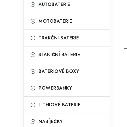
t
g
AUTOBATERIE
r
o
a
r
MOTOBATERIE
n
i
TRAKČNÍ BATERIE
e
n
í
STANIČNÍ BATERIE
p
BATERIOVÉ BOXY
a
n
POWERBANKY
e
l
LITHIOVÉ BATERIE
NABÍJEČKY