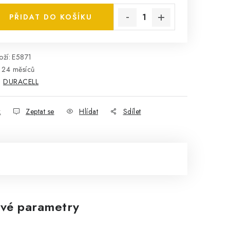
PŘIDAT DO KOŠÍKU
ží:
E5871
24 měsíců
:
DURACELL
k
Zeptat se
Hlídat
Sdílet
vé parametry