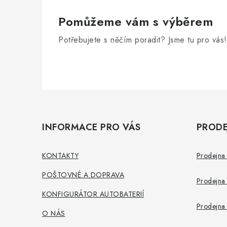
Pomůžeme vám s výběrem
Potřebujete s něčím poradit? Jsme tu pro vás!
Z
á
INFORMACE PRO VÁS
PRODE
p
a
KONTAKTY
Prodejna 
t
POŠTOVNÉ A DOPRAVA
Prodejna 
í
KONFIGURÁTOR AUTOBATERIÍ
Prodejna 
O NÁS