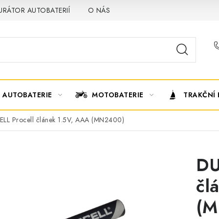
URÁTOR AUTOBATERIÍ
O NÁS
VÝMĚNA AUTOBATERIE
AUTOBATERIE
MOTOBATERIE
TRAKČNÍ 
LL Procell článek 1.5V, AAA (MN2400)
DU
čl
(M