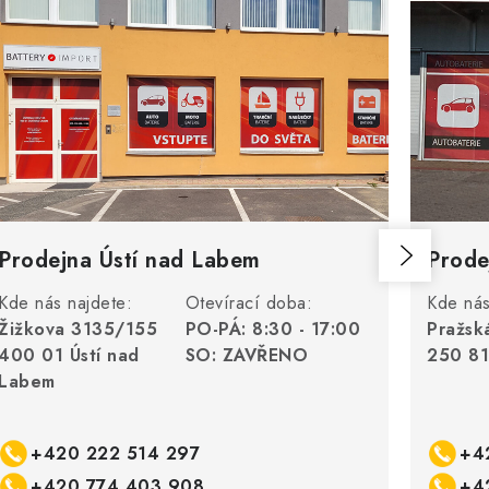
Prodejna Ústí nad Labem
Prode
Kde nás najdete:
Otevírací doba:
Kde nás
Žižkova 3135/155
PO-PÁ: 8:30 - 17:00
Pražsk
400 01 Ústí nad
SO: ZAVŘENO
250 81
Labem
+420 222 514 297
+4
+420 774 403 908
+4