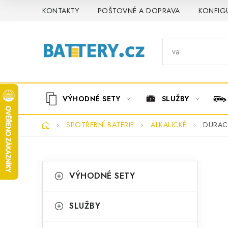
Přejít
KONTAKTY
POŠTOVNÉ A DOPRAVA
KONFIG
na
obsah
VÝHODNÉ SETY
SLUŽBY
Domů
SPOTŘEBNÍ BATERIE
ALKALICKÉ
DURACE
P
K
Přeskočit
VÝHODNÉ SETY
kategorie
a
o
t
s
SLUŽBY
e