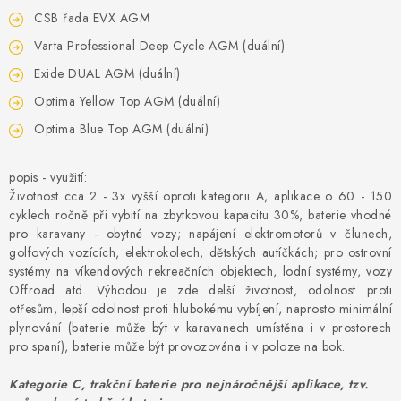
CSB řada EVX AGM
Varta Professional Deep Cycle AGM (duální)
Exide DUAL AGM (duální)
Optima Yellow Top AGM (duální)
Optima Blue Top AGM (duální)
popis - využití:
Životnost cca 2 - 3x vyšší oproti kategorii A, aplikace o 60 - 150
cyklech ročně při vybití na zbytkovou kapacitu 30%, baterie vhodné
pro karavany - obytné vozy; napájení elektromotorů v člunech,
golfových vozících, elektrokolech, dětských autíčkách; pro ostrovní
systémy na víkendových rekreačních objektech, lodní systémy, vozy
Offroad atd. Výhodou je zde delší životnost, odolnost proti
otřesům, lepší odolnost proti hlubokému vybíjení, naprosto minimální
plynování (baterie může být v karavanech umístěna i v prostorech
pro spaní), baterie může být provozována i v poloze na bok.
Kategorie C, trakční baterie pro nejnáročnější aplikace, tzv.