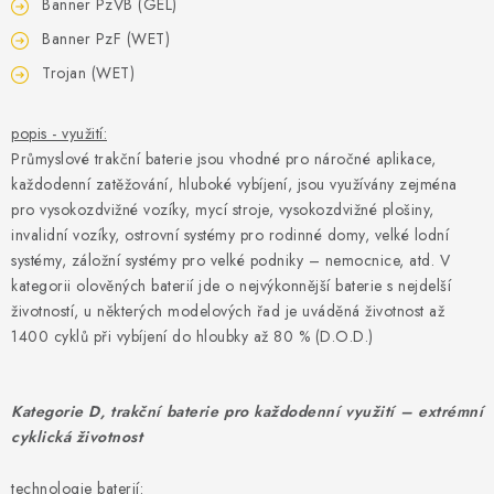
Banner PzVB (GEL)
Banner PzF (WET)
Trojan (WET)
popis - využití:
Průmyslové trakční baterie jsou vhodné pro náročné aplikace,
každodenní zatěžování, hluboké vybíjení, jsou využívány zejména
pro vysokozdvižné vozíky, mycí stroje, vysokozdvižné plošiny,
invalidní vozíky, ostrovní systémy pro rodinné domy, velké lodní
systémy, záložní systémy pro velké podniky – nemocnice, atd. V
kategorii olověných baterií jde o nejvýkonnější baterie s nejdelší
životností, u některých modelových řad je uváděná životnost až
1400 cyklů při vybíjení do hloubky až 80 % (D.O.D.)
Kategorie D, trakční baterie pro každodenní využití – extrémní
cyklická životnost
technologie baterií: