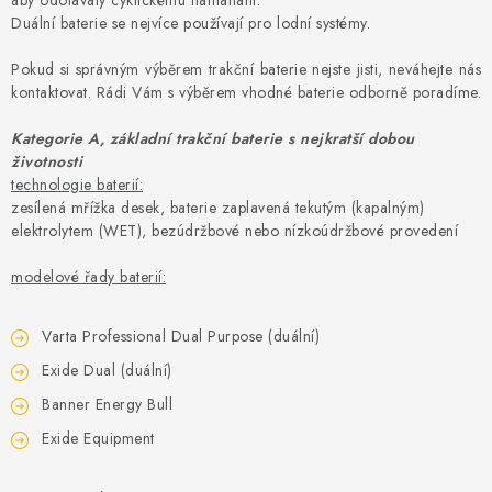
aby odolávaly cyklickému namáhání.
Duální baterie se nejvíce používají pro lodní systémy.
Pokud si správným výběrem trakční baterie nejste jisti, neváhejte nás
kontaktovat. Rádi Vám s výběrem vhodné baterie odborně poradíme.
Kategorie A, základní trakční baterie s nejkratší dobou
životnosti
technologie baterií:
zesílená mřížka desek, baterie zaplavená tekutým (kapalným)
elektrolytem (WET), bezúdržbové nebo nízkoúdržbové provedení
modelové řady baterií:
Varta Professional Dual Purpose (duální)
Exide Dual (duální)
Banner Energy Bull
Exide Equipment