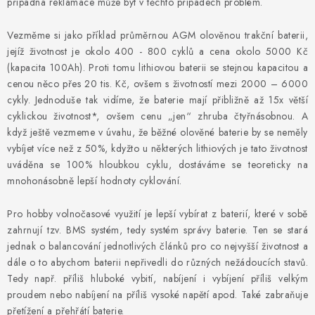
případná reklamace může být v těchto případech problém.
Vezměme si jako příklad průměrnou AGM olověnou trakční baterii,
jejíž životnost je okolo 400 - 800 cyklů a cena okolo 5000 Kč
(kapacita 100Ah). Proti tomu lithiovou baterii se stejnou kapacitou a
cenou něco přes 20 tis. Kč, ovšem s životností mezi 2000 – 6000
cykly. Jednoduše tak vidíme, že baterie mají přibližně až 15x větší
cyklickou životnost*, ovšem cenu „jen“ zhruba čtyřnásobnou. A
když ještě vezmeme v úvahu, že běžné olověné baterie by se neměly
vybíjet více než z 50%, kdyžto u některých lithiových je tato životnost
uváděna se 100% hloubkou cyklu, dostáváme se teoreticky na
mnohonásobně lepší hodnoty cyklování.
Pro hobby volnočasové využití je lepší vybírat z baterií, které v sobě
zahrnují tzv. BMS systém, tedy systém správy baterie. Ten se stará
jednak o balancování jednotlivých článků pro co nejvyšší životnost a
dále o to abychom baterii nepřivedli do různých nežádoucích stavů.
Tedy např. příliš hluboké vybití, nabíjení i vybíjení příliš velkým
proudem nebo nabíjení na příliš vysoké napětí apod. Také zabraňuje
přetížení a přehřátí baterie.