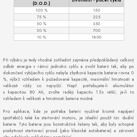
životnost - počet cyklů
(D.O.D.)
SPOTŘEBNÍ BATERIE
100 %
150
75 %
225
PŘÍSLUŠENSTVÍ
50 %
350
30 %
700
10 %
1800
DOPRAVA ZDARMA
KONTAKTY
POŠTOVNÉ A DOPRAVA
Při výběru je tedy vhodné zohlednit zejména předpokládaný celkový
KONFIGURÁTOR AUTOBATERIÍ
O NÁS
odběr energie v rámci jednoho cyklu a zvolit baterii tak, aby po
dokončení vybíjecího cyklu nebyla zbytková kapacita baterie rovna 0
VÝMĚNA AUTOBATERIE
OBCHODNÍ PODMÍNKY
%, nýbrž vzhledem k požadované kapacitě, maximální hmotnosti a
OCHRANA OSOBNÍCH ÚDAJŮ
OVĚŘOVÁNÍ RECENZÍ
velikosti vždy co nejvyšší. Např. potřebujete-li akumulátor
s kapacitou 80 Ah, zvolte raději kapacitu 1.5x větší, je-li to
JAK NA TO S BATTERY.CZ
ČASTO KLADENÉ OTÁZKY, FAQ
vzhledem k velikosti a hmotnosti baterie možné.
NÁVODY KE STAŽENÍ
Pro aplikace, kde je potřeba baterii využívat kromě napájení
ZPĚTNÝ ODBĚR ELEKTROZAŘÍZENÍ A BATERIÍ
spotřebičů také ke startování motoru, je ideální použít tzv. duální
baterie. Tyto baterie jsou konstrukčně řešeny tak, aby byly schopné
poskytnout startovací proud (jako klasické autobaterie) a zároveň