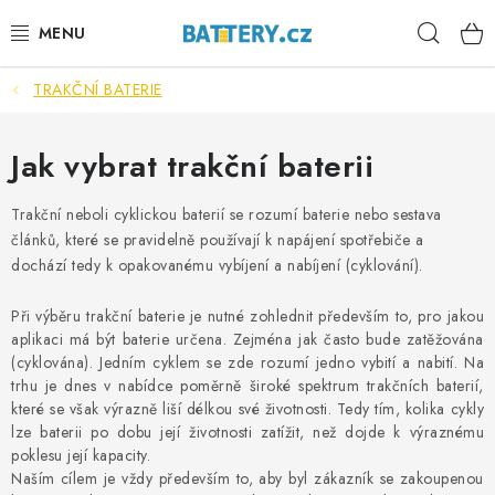
Přejít
Hleda
na
obsah
TRAKČNÍ BATERIE
VÝHODNÉ SETY
SLUŽBY
Jak vybrat trakční baterii
AUTOBATERIE
Trakční neboli cyklickou baterií se rozumí baterie nebo sestava
článků, které se pravidelně používají k napájení spotřebiče a
dochází tedy k opakovanému vybíjení a nabíjení (cyklování).
MOTOBATERIE
Při výběru trakční baterie je nutné zohlednit především to, pro jakou
TRAKČNÍ BATERIE
aplikaci má být baterie určena. Zejména jak často bude zatěžována
(cyklována). Jedním cyklem se zde rozumí jedno vybití a nabití. Na
STANIČNÍ BATERIE
trhu je dnes v nabídce poměrně široké spektrum trakčních baterií,
které se však výrazně liší délkou své životnosti. Tedy tím, kolika cykly
lze baterii po dobu její životnosti zatížit, než dojde k výraznému
BATERIOVÉ BOXY
poklesu její kapacity.
Naším cílem je vždy především to, aby byl zákazník se zakoupenou