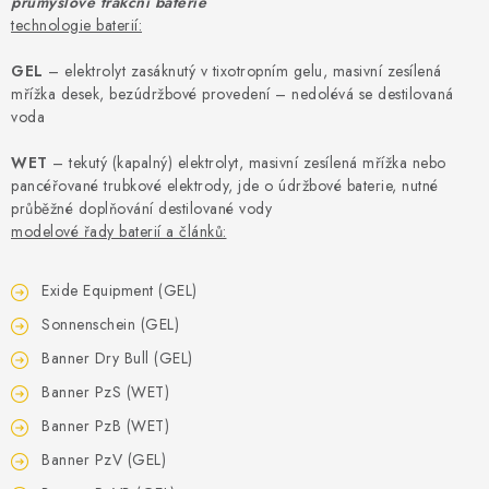
průmyslové trakční baterie
technologie baterií:
GEL
– elektrolyt zasáknutý v tixotropním gelu, masivní zesílená
mřížka desek, bezúdržbové provedení – nedolévá se destilovaná
voda
WET
– tekutý (kapalný) elektrolyt, masivní zesílená mřížka nebo
pancéřované trubkové elektrody, jde o údržbové baterie, nutné
průběžné doplňování destilované vody
modelové řady baterií a článků:
Exide Equipment (GEL)
Sonnenschein (GEL)
Banner Dry Bull (GEL)
Banner PzS (WET)
Banner PzB (WET)
Banner PzV (GEL)