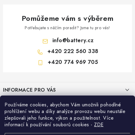
Pomůžeme vám s výběrem
Potřebujete s něčím poradit? Jsme tu pro vás!
info
@
battery.cz
+420 222 560 338
+420 774 969 705
Z
á
INFORMACE PRO VÁS
p
a
KONTAKTY
Používáme cookies, abychom Vám umožnili pohodlné
PRODEJNY BATTERY.CZ
t
prohlížení webu a díky analýze provozu webu neustále
POŠTOVNÉ A DOPRAVA
í
Prodejna Brno - Pražákova ul.
zlepšovali jeho funkce, výkon a použitelnost. Více
Konfigurátor AUTOBATERIE
informací k používání souborů cookies
-
ZDE
KONFIGURÁTOR AUTOBATERIÍ
Prodejna Praha - Brožíkova ul.
Konfigurátor AUTOBATERIE