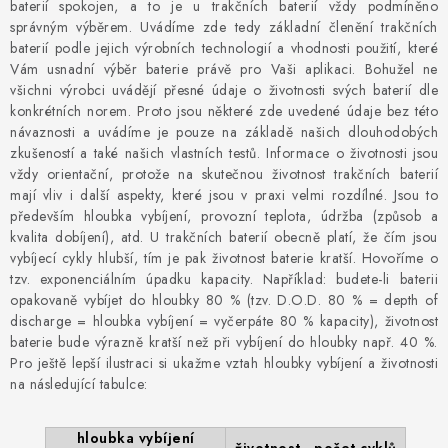
POWERBANKY
baterií spokojen, a to je u trakčních baterií vždy podmíněno
správným výběrem. Uvádíme zde tedy základní členění trakčních
baterií podle jejich výrobních technologií a vhodnosti použití, které
LITHIOVÉ BATERIE
Vám usnadní výběr baterie právě pro Vaši aplikaci. Bohužel ne
všichni výrobci uvádějí přesné údaje o životnosti svých baterií dle
NABÍJEČKY
konkrétních norem. Proto jsou některé zde uvedené údaje bez této
návaznosti a uvádíme je pouze na základě našich dlouhodobých
zkušeností a také našich vlastních testů. Informace o životnosti jsou
MĚNIČE NAPĚTÍ
vždy orientační, protože na skutečnou životnost trakčních baterií
mají vliv i další aspekty, které jsou v praxi velmi rozdílné. Jsou to
FOTOVOLTAIKA
především hloubka vybíjení, provozní teplota, údržba (způsob a
kvalita dobíjení), atd. U trakčních baterií obecně platí, že čím jsou
vybíjecí cykly hlubší, tím je pak životnost baterie kratší. Hovoříme o
STARTOVACÍ ZDROJE
tzv. exponenciálním úpadku kapacity. Například: budete-li baterii
opakovaně vybíjet do hloubky 80 % (tzv. D.O.D. 80 % = depth of
TESTERY BATERIÍ
discharge = hloubka vybíjení = vyčerpáte 80 % kapacity), životnost
baterie bude výrazně kratší než při vybíjení do hloubky např. 40 %.
Pro ještě lepší ilustraci si ukažme vztah hloubky vybíjení a životnosti
BATERIE PRO VYSAVAČE
na následující tabulce:
BATERIE PRO NOUZOVÁ OSVĚTLENÍ
hloubka vybíjení