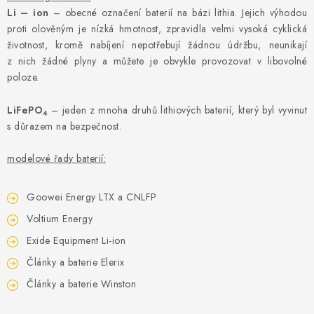
Li – ion
– obecné označení baterií na bázi lithia. Jejich výhodou
proti olověným je nízká hmotnost, zpravidla velmi vysoká cyklická
životnost, kromě nabíjení nepotřebují žádnou údržbu, neunikají
z nich žádné plyny a můžete je obvykle provozovat v libovolné
poloze.
LiFePO
– jeden z mnoha druhů lithiových baterií, který byl vyvinut
4
s důrazem na bezpečnost.
modelové řady baterií:
Goowei Energy LTX a CNLFP
Voltium Energy
Exide Equipment Li-ion
Články a baterie Elerix
Články a baterie Winston