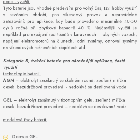
popis - využití:
Tyto baterie jsou vhodné především pro volný čas, tzv. hobby využití
v sezónním období, pro víkendový provoz a nepravidelné
zatěžování; pro aplikace, kdy bude provedeno maximálně 40-50
cyklů ročně při zbytkové kapacitě 40 %. Nejčastější využití je
například pro napájení spotřebičů v karavanech – obytných vozech,
napájení elektromotorů na člunech, lodní systémy, ostrovní systémy
na víkendových rekreačních objektech atd.
Kategorie B, trakční baterie pro náročnější aplikace,
časté
využití
technologie baterií:
AGM
– elektrolyt zasáknutý ve skelném rouně, zesílená mřížka
desek, bezúdržbové provedení - nedolévá se destilovaná voda
GEL
– elektrolyt zasáknutý v tixotropním gelu, zesílená mřížka
desek, bezúdržbové provedení – nedolévá se destilovaná voda
modelové řady baterií:
Goowei GEL