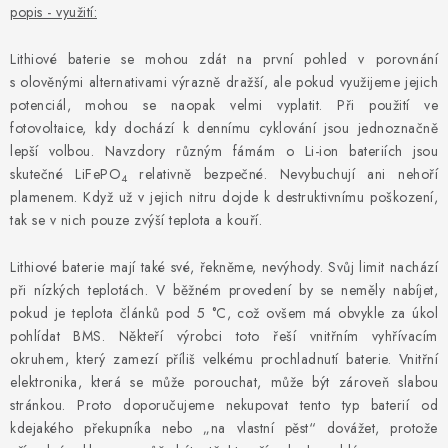
popis - využití:
Lithiové baterie se mohou zdát na první pohled v porovnání
s olověnými alternativami výrazně dražší, ale pokud využijeme jejich
potenciál, mohou se naopak velmi vyplatit. Při použití ve
fotovoltaice, kdy dochází k dennímu cyklování jsou jednoznačně
lepší volbou. Navzdory různým fámám o Li-ion bateriích jsou
skutečné LiFePO
relativně bezpečné. Nevybuchují ani nehoří
4
plamenem. Když už v jejich nitru dojde k destruktivnímu poškození,
tak se v nich pouze zvýší teplota a kouří.
Lithiové baterie mají také své, řekněme, nevýhody. Svůj limit nachází
při nízkých teplotách. V běžném provedení by se neměly nabíjet,
pokud je teplota článků pod 5 °C, což ovšem má obvykle za úkol
pohlídat BMS. Někteří výrobci toto řeší vnitřním vyhřívacím
okruhem, který zamezí příliš velkému prochladnutí baterie. Vnitřní
elektronika, která se může porouchat, může být zároveň slabou
stránkou. Proto doporučujeme nekupovat tento typ baterií od
kdejakého překupníka nebo „na vlastní pěst“ dovážet, protože