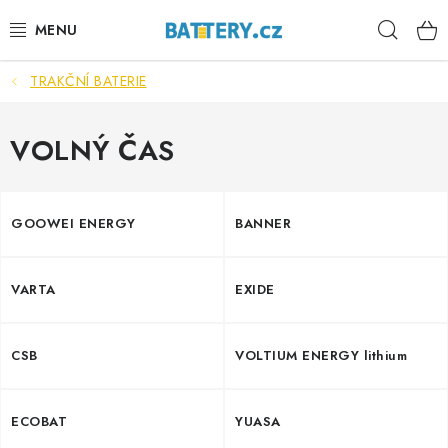
Přejít
Hleda
na
obsah
TRAKČNÍ BATERIE
VÝHODNÉ SETY
SLUŽBY
VOLNÝ ČAS
AUTOBATERIE
GOOWEI ENERGY
BANNER
MOTOBATERIE
VARTA
EXIDE
TRAKČNÍ BATERIE
STANIČNÍ BATERIE
CSB
VOLTIUM ENERGY lithium
BATERIOVÉ BOXY
ECOBAT
YUASA