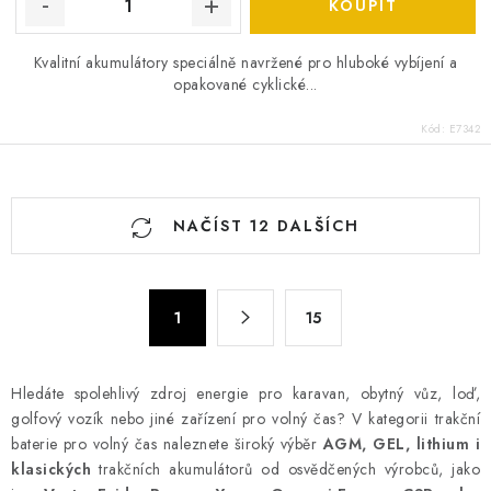
Kvalitní akumulátory speciálně navržené pro hluboké vybíjení a
opakované cyklické...
Kód:
E7342
O
NAČÍST 12 DALŠÍCH
v
l
á
S
d
1
15
t
a
r
c
á
Hledáte spolehlivý zdroj energie pro karavan, obytný vůz, loď,
n
í
golfový vozík nebo jiné zařízení pro volný čas? V kategorii trakční
k
p
baterie pro volný čas naleznete široký výběr
AGM, GEL, lithium i
o
r
klasických
trakčních akumulátorů od osvědčených výrobců, jako
v