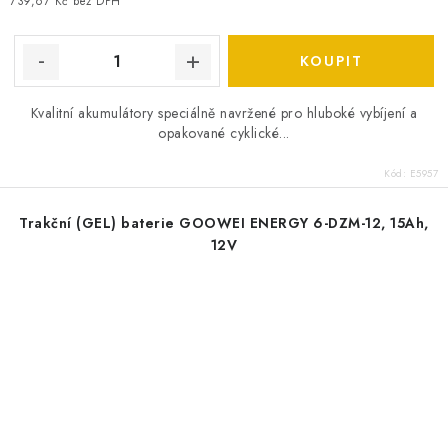
739,67 Kč bez DPH
Kvalitní akumulátory speciálně navržené pro hluboké vybíjení a
opakované cyklické...
Kód:
E5957
Trakční (GEL) baterie GOOWEI ENERGY 6-DZM-12, 15Ah,
12V