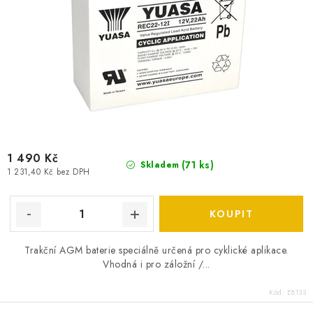
ů
1 490 Kč
(
71 ks
)
Skladem
1 231,40 Kč bez DPH
Trakční AGM baterie speciálně určená pro cyklické aplikace.
Vhodná i pro záložní /...
Kód:
E8133