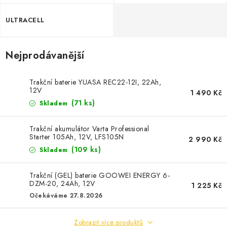
POWERBANKY
ULTRACELL
LITHIOVÉ BATERIE
Nejprodávanější
NABÍJEČKY
MĚNIČE NAPĚTÍ
Trakční baterie YUASA REC22-12I, 22Ah,
12V
1 490 Kč
(
71 ks
)
Skladem
FOTOVOLTAIKA
Trakční akumulátor Varta Professional
STARTOVACÍ ZDROJE
Starter 105Ah, 12V, LFS105N
2 990 Kč
(
109 ks
)
Skladem
TESTERY BATERIÍ
Trakční (GEL) baterie GOOWEI ENERGY 6-
DZM-20, 24Ah, 12V
BATERIE PRO VYSAVAČE
1 225 Kč
Očekáváme 27.8.2026
BATERIE PRO NOUZOVÁ OSVĚTLENÍ
Zobrazit více produktů