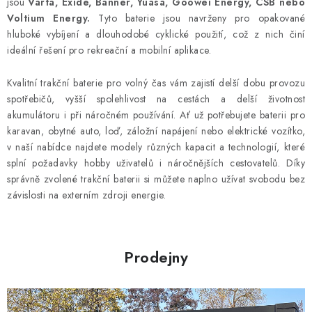
v
jsou
Varta, Exide, Banner, Yuasa, Goowei Energy, CSB nebo
á
k
Voltium Energy.
Tyto baterie jsou navrženy pro opakované
n
hluboké vybíjení a dlouhodobé cyklické použití, což z nich činí
y
í
ideální řešení pro rekreační a mobilní aplikace.
v
ý
Kvalitní trakční baterie pro volný čas vám zajistí delší dobu provozu
p
spotřebičů, vyšší spolehlivost na cestách a delší životnost
i
akumulátoru i při náročném používání. Ať už potřebujete baterii pro
s
karavan, obytné auto, loď, záložní napájení nebo elektrické vozítko,
u
v naší nabídce najdete modely různých kapacit a technologií, které
splní požadavky hobby uživatelů i náročnějších cestovatelů. Díky
správně zvolené trakční baterii si můžete naplno užívat svobodu bez
závislosti na externím zdroji energie.
Prodejny