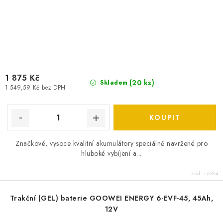
1 875 Kč
(
20 ks
)
Skladem
1 549,59 Kč bez DPH
Značkové, vysoce kvalitní akumulátory speciálně navržené pro
hluboké vybíjení a...
Kód:
E6394
Trakční (GEL) baterie GOOWEI ENERGY 6-EVF-45, 45Ah,
12V