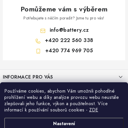
Pomůžeme vám s výběrem
Potřebujete s něčím poradit? Jsme tu pro vás!
info
@
battery.cz
+420 222 560 338
+420 774 969 705
Z
á
INFORMACE PRO VÁS
p
a
KONTAKTY
Používáme cookies, abychom Vám umožnili pohodlné
PRODEJNY BATTERY.CZ
t
prohlížení webu a díky analýze provozu webu neustále
POŠTOVNÉ A DOPRAVA
í
Prodejna Brno - Pražákova ul.
zlepšovali jeho funkce, výkon a použitelnost. Více
Konfigurátor AUTOBATERIE
informací k používání souborů cookies
-
ZDE
KONFIGURÁTOR AUTOBATERIÍ
Prodejna Praha - Brožíkova ul.
Konfigurátor AUTOBATERIE
Vyhledávání
O NÁS
Nastavení