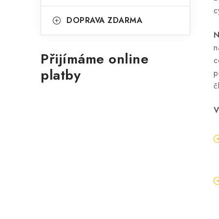
c
DOPRAVA ZDARMA
N
n
Přijímáme online
c
platby
p
č
V