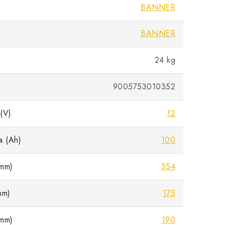
BANNER
BANNER
24 kg
9005753010352
(V)
12
a (Ah)
100
mm)
354
mm)
175
mm)
190