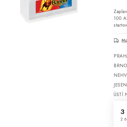
Zaplav
100 Ah
starto
Mo
PRAH
BRNO
NEHV
JESEN
ÚSTÍ 
3
2 6
Mě