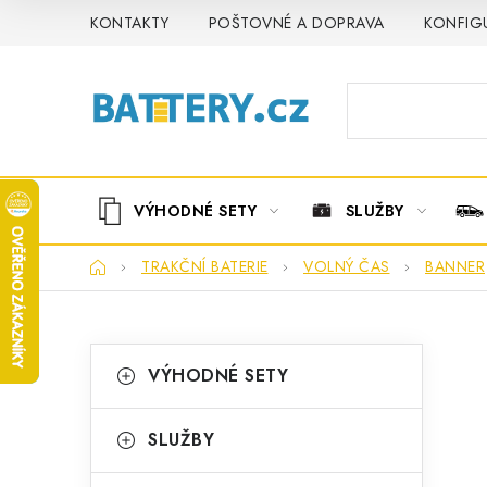
Přejít
KONTAKTY
POŠTOVNÉ A DOPRAVA
KONFIG
na
obsah
VÝHODNÉ SETY
SLUŽBY
Domů
TRAKČNÍ BATERIE
VOLNÝ ČAS
BANNER
P
K
Přeskočit
VÝHODNÉ SETY
kategorie
a
o
t
s
SLUŽBY
e