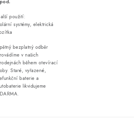
pod.
alší použití:
olární systémy, elektrická
ozítka
pětný bezplatný odběr
rovádíme v našich
rodejnách během otevírací
oby. Staré, vyřazené,
efunkční baterie a
utobaterie likvidujeme
DARMA.