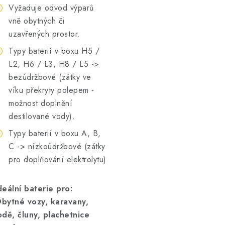
Vyžaduje odvod výparů
vně obytných či
uzavřených prostor.
Typy baterií v boxu H5 /
L2, H6 / L3, H8 / L5 ->
bezúdržbové (zátky ve
víku překryty polepem -
možnost doplnění
destilované vody).
Typy baterií v boxu A, B,
C -> nízkoúdržbové (zátky
pro doplňování elektrolytu)
deální baterie pro:
bytné vozy, karavany,
odě, čluny, plachetnice