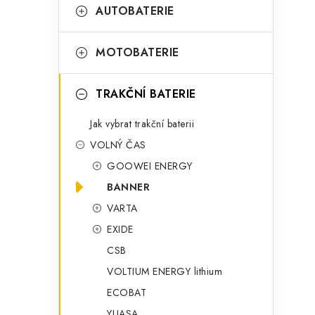
t
g
AUTOBATERIE
r
o
a
r
MOTOBATERIE
n
i
TRAKČNÍ BATERIE
e
n
Jak vybrat trakční baterii
í
VOLNÝ ČAS
p
GOOWEI ENERGY
a
BANNER
n
VARTA
EXIDE
e
CSB
l
VOLTIUM ENERGY lithium
ECOBAT
YUASA