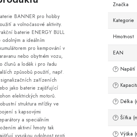
Značka
aterie BANNER pro hobby
Kategorie
oužití a volnočasové aktivity.
rakční baterie ENERGY BULL
Hmotnost
e odolným a ideálním
kumulátorem pro kempování v
EAN
aravanu nebo obytném vozu,
o člunů a loděk i pro řadu
Napětí 
?
alších způsobů použití, např.
 signalizačních zařízeních
Kapacit
?
ebo jako baterie zajišťující
ohon elektrických motorů.
Délka (
?
obustní struktura mřížky ve
pojení s kapsovými
Šířka (
?
eparátory a speciálním
ložením aktivní hmoty tak
Výška (
?
ajišťují vysokou odolnost proti