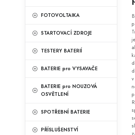
FOTOVOLTAIKA
B
p
T
STARTOVACÍ ZDROJE
j
a
TESTERY BATERIÍ
k
d
BATERIE pro VYSAVAČE
d
v
BATERIE pro NOUZOVÁ
n
OSVĚTLENÍ
p
R
s
SPOTŘEBNÍ BATERIE
s
s
PŘÍSLUŠENSTVÍ
z