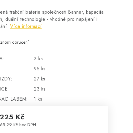
ená trakční baterie společnosti Banner, kapacita
, duální technologie - vhodné pro napájení i
vání
Více informací
žnosti doručení
A:
3 ks
:
95 ks
IZDY:
27 ks
ICE:
23 ks
NAD LABEM:
1 ks
 225 Kč
65,29 Kč bez DPH
rná cena: