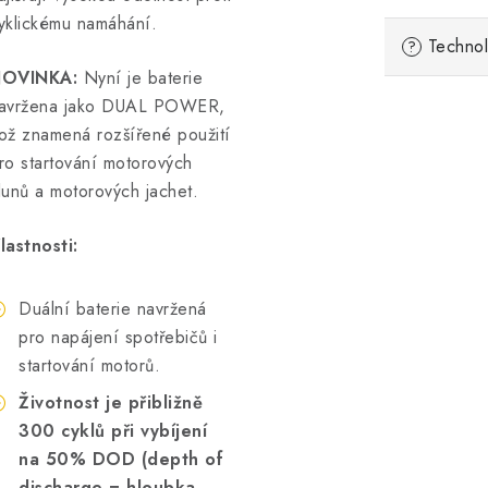
yklickému namáhání.
Technol
?
OVINKA:
Nyní je baterie
avržena jako DUAL POWER,
ož znamená rozšířené použití
ro startování motorových
lunů a motorových jachet.
lastnosti:
Duální baterie navržená
pro napájení spotřebičů i
startování motorů.
Životnost je přibližně
300 cyklů při vybíjení
na 50% DOD (depth of
discharge = hloubka