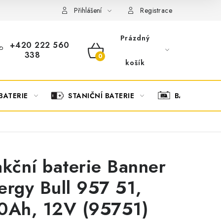
OBCHODNÍ PODMÍNKY
OCHRANA OSOBNÍCH ÚDAJŮ
O
Přihlášení
Registrace
Prázdný
+420 222 560
338
NÁKUPNÍ
košík
KOŠÍK
BATERIE
STANIČNÍ BATERIE
BATERIOVÉ 
akční baterie Banner
ergy Bull 957 51,
0Ah, 12V (95751)