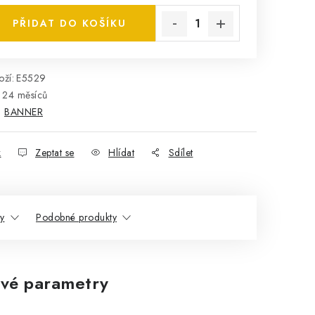
PŘIDAT DO KOŠÍKU
ží:
E5529
24 měsíců
:
BANNER
k
Zeptat se
Hlídat
Sdílet
ty
Podobné produkty
vé parametry