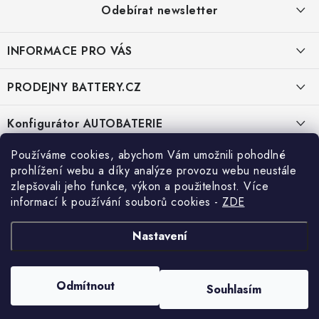
a
Odebírat newsletter
t
í
INFORMACE PRO VÁS
E-mail
KONTAKTY
PRODEJNY BATTERY.CZ
POŠTOVNÉ A DOPRAVA
Vložením e-mailu souhlasíte s
podmínkami ochrany osobních údajů
Prodejna Brno - Pražákova ul.
Konfigurátor AUTOBATERIE
KONFIGURÁTOR AUTOBATERIÍ
Prodejna Praha - Brožíkova ul.
Konfigurátor AUTOBATERIE
Používáme cookies, abychom Vám umožnili pohodlné
O NÁS
prohlížení webu a díky analýze provozu webu neustále
zlepšovali jeho funkce, výkon a použitelnost. Více
Prodejna Ústí n. Labem - Žižkova ul.
VÝMĚNA AUTOBATERIE
Kontakt
informací k používání souborů cookies
-
ZDE
OBCHODNÍ PODMÍNKY
info
@
battery.cz
Prodejna Jesenice u Prahy - ul. K Rybníku
Vyhledávání
Nastavení
OCHRANA OSOBNÍCH ÚDAJŮ
+420 222 560 338
Prodejna Nehvizdy - Pražská ul.
HLEDAT
OVĚŘOVÁNÍ RECENZÍ
+420 774 969 705
Odmítnout
Souhlasím
Copyright 2026
Battery.cz
. Všechna práva vyhrazena.
JAK NA TO S BATTERY.CZ
Vytvořil Shoptet