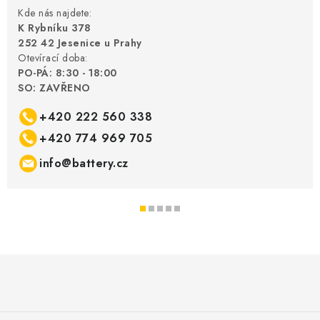
Kde nás najdete:
K Rybníku 378
252 42 Jesenice u Prahy
Otevírací doba:
PO-PÁ: 8:30 - 18:00
SO: ZAVŘENO
+420 222 560 338
+420 774 969 705
info@battery.cz
Z
á
p