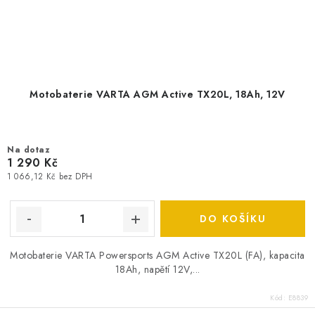
Motobaterie VARTA AGM Active TX20L, 18Ah, 12V
Na dotaz
1 290 Kč
1 066,12 Kč bez DPH
DO KOŠÍKU
Motobaterie VARTA Powersports AGM Active TX20L (FA), kapacita
18Ah, napětí 12V,...
Kód:
E8839