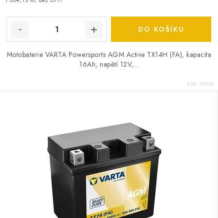
1 004,13 Kč bez DPH
DO KOŠÍKU
Motobaterie VARTA Powersports AGM Active TX14H (FA), kapacita
16Ah, napětí 12V,...
Kód:
E8838