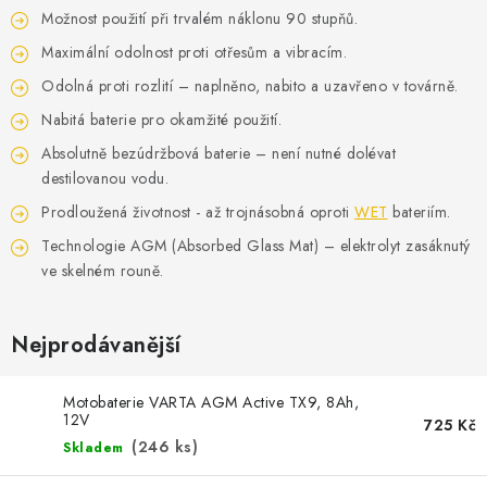
POWERBANKY
Možnost použití při trvalém náklonu 90 stupňů.
Maximální odolnost proti otřesům a vibracím.
LITHIOVÉ BATERIE
Odolná proti rozlití – naplněno, nabito a uzavřeno v továrně.
NABÍJEČKY
Nabitá baterie pro okamžité použití.
Absolutně bezúdržbová baterie – není nutné dolévat
MĚNIČE NAPĚTÍ
destilovanou vodu.
Prodloužená životnost - až trojnásobná oproti
WET
bateriím.
FOTOVOLTAIKA
Technologie AGM (Absorbed Glass Mat) – elektrolyt zasáknutý
ve skelném rouně.
STARTOVACÍ ZDROJE
Nejprodávanější
TESTERY BATERIÍ
BATERIE PRO VYSAVAČE
Motobaterie VARTA AGM Active TX9, 8Ah,
12V
725 Kč
(
246 ks
)
Skladem
BATERIE PRO NOUZOVÁ OSVĚTLENÍ