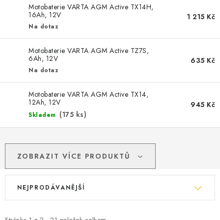
Motobaterie VARTA AGM Active TX14H,
SPOTŘEBNÍ BATERIE
16Ah, 12V
1 215 Kč
Na dotaz
PŘÍSLUŠENSTVÍ
Motobaterie VARTA AGM Active TZ7S,
6Ah, 12V
635 Kč
DOPRAVA ZDARMA
Na dotaz
Motobaterie VARTA AGM Active TX14,
12Ah, 12V
945 Kč
(
175 ks
)
Skladem
ZOBRAZIT VÍCE PRODUKTŮ
Ř
NEJPRODÁVANĚJŠÍ
a
z
Stránka
1
z
2
-
21
položek celkem