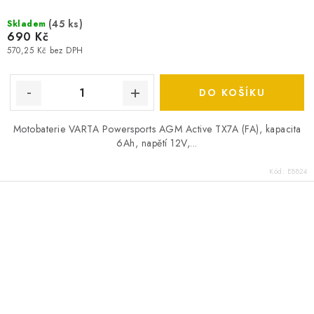
(
45 ks
)
Skladem
690 Kč
570,25 Kč bez DPH
DO KOŠÍKU
Motobaterie VARTA Powersports AGM Active TX7A (FA), kapacita
6Ah, napětí 12V,...
Kód:
E8824