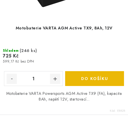
k
t
ů
Motobaterie VARTA AGM Active TX9, 8Ah, 12V
(
246 ks
)
Skladem
725 Kč
599,17 Kč bez DPH
DO KOŠÍKU
Motobaterie VARTA Powersports AGM Active TX9 (FA), kapacita
8Ah, napětí 12V, startovací...
Kód:
E8828