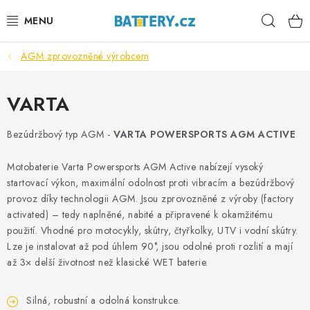
Přejít
Hleda
na
obsah
AGM zprovozněné výrobcem
VÝHODNÉ SETY
SLUŽBY
VARTA
AUTOBATERIE
Bezúdržbový typ AGM -
VARTA POWERSPORTS AGM ACTIVE
Motobaterie Varta Powersports AGM Active nabízejí vysoký
MOTOBATERIE
startovací výkon, maximální odolnost proti vibracím a bezúdržbový
provoz díky technologii AGM. Jsou zprovozněné z výroby (factory
TRAKČNÍ BATERIE
activated) – tedy naplněné, nabité a připravené k okamžitému
použití. Vhodné pro motocykly, skútry, čtyřkolky, UTV i vodní skútry.
STANIČNÍ BATERIE
Lze je instalovat až pod úhlem 90°, jsou odolné proti rozlití a mají
až 3× delší životnost než klasické WET baterie.
BATERIOVÉ BOXY
Silná, robustní a odolná konstrukce.