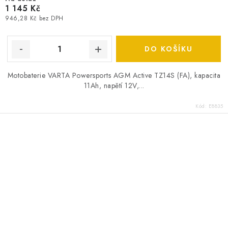
1 145 Kč
946,28 Kč bez DPH
DO KOŠÍKU
Motobaterie VARTA Powersports AGM Active TZ14S (FA), kapacita
11Ah, napětí 12V,...
Kód:
E8835