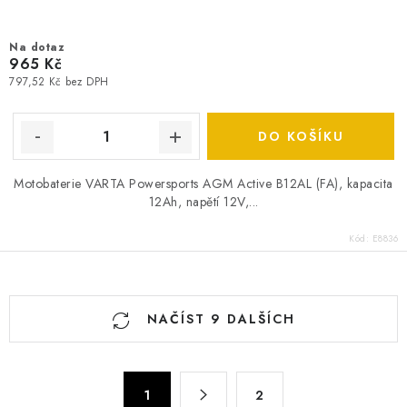
Na dotaz
965 Kč
797,52 Kč bez DPH
DO KOŠÍKU
Motobaterie VARTA Powersports AGM Active B12AL (FA), kapacita
12Ah, napětí 12V,...
Kód:
E8836
O
NAČÍST 9 DALŠÍCH
v
l
á
S
d
1
2
t