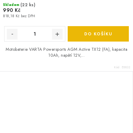
(
22 ks
)
Skladem
990 Kč
818,18 Kč bez DPH
DO KOŠÍKU
Motobaterie VARTA Powersports AGM Active TX12 (FA), kapacita
10Ah, napětí 12V,...
Kód:
E8832