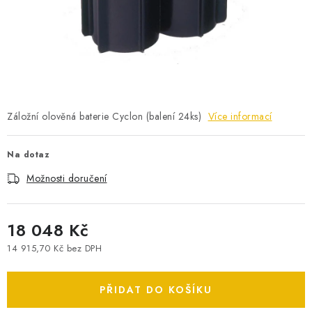
POWERBANKY
LITHIOVÉ BATERIE
NABÍJEČKY
MĚNIČE NAPĚTÍ
Záložní olověná baterie Cyclon (balení 24ks)
Více informací
FOTOVOLTAIKA
Na dotaz
Možnosti doručení
STARTOVACÍ ZDROJE
TESTERY BATERIÍ
18 048 Kč
14 915,70 Kč bez DPH
BATERIE PRO VYSAVAČE
Měrná cena:
PŘIDAT DO KOŠÍKU
BATERIE PRO NOUZOVÁ OSVĚTLENÍ