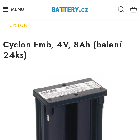
Přejít
Hleda
na
obsah
CYCLON
VÝHODNÉ SETY
Cyclon Emb, 4V, 8Ah (balení
SLUŽBY
24ks)
AUTOBATERIE
MOTOBATERIE
TRAKČNÍ BATERIE
STANIČNÍ BATERIE
BATERIOVÉ BOXY