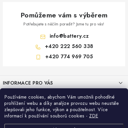
Pomůžeme vám s výběrem
Potřebujete s něčím poradit? Jsme tu pro vás!
info
@
battery.cz
+420 222 560 338
+420 774 969 705
Z
á
INFORMACE PRO VÁS
p
a
KONTAKTY
Používáme cookies, abychom Vám umožnili pohodlné
PRODEJNY BATTERY.CZ
t
prohlížení webu a díky analýze provozu webu neustále
POŠTOVNÉ A DOPRAVA
í
Prodejna Brno - Pražákova ul.
zlepšovali jeho funkce, výkon a použitelnost. Více
Konfigurátor AUTOBATERIE
informací k používání souborů cookies
-
ZDE
KONFIGURÁTOR AUTOBATERIÍ
Prodejna Praha - Brožíkova ul.
Konfigurátor AUTOBATERIE
Vyhledávání
O NÁS