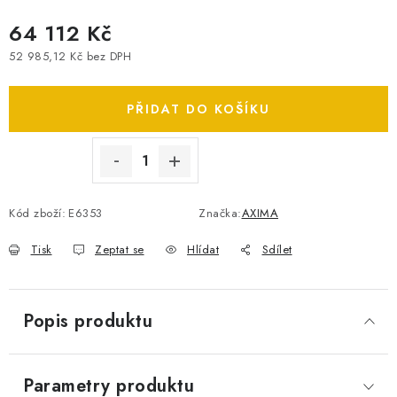
SPOTŘEBNÍ BATERIE
64 112 Kč
52 985,12 Kč bez DPH
PŘÍSLUŠENSTVÍ
Měrná cena:
PŘIDAT DO KOŠÍKU
DOPRAVA ZDARMA
KONTAKTY
POŠTOVNÉ A DOPRAVA
KONFIGURÁTOR AUTOBATERIÍ
O NÁS
Kód zboží:
E6353
Značka:
AXIMA
VÝMĚNA AUTOBATERIE
OBCHODNÍ PODMÍNKY
OCHRANA OSOBNÍCH ÚDAJŮ
OVĚŘOVÁNÍ RECENZÍ
Tisk
Zeptat se
Hlídat
Sdílet
JAK NA TO S BATTERY.CZ
ČASTO KLADENÉ OTÁZKY, FAQ
NÁVODY KE STAŽENÍ
Popis produktu
ZPĚTNÝ ODBĚR ELEKTROZAŘÍZENÍ A BATERIÍ
Parametry produktu