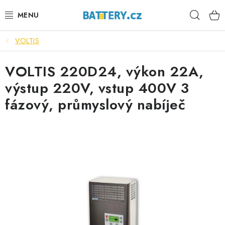
Přejít
Hleda
na
obsah
VOLTIS
VÝHODNÉ SETY
VOLTIS 220D24, výkon 22A,
SLUŽBY
výstup 220V, vstup 400V 3
AUTOBATERIE
fázový, průmyslový nabíječ
MOTOBATERIE
TRAKČNÍ BATERIE
STANIČNÍ BATERIE
BATERIOVÉ BOXY