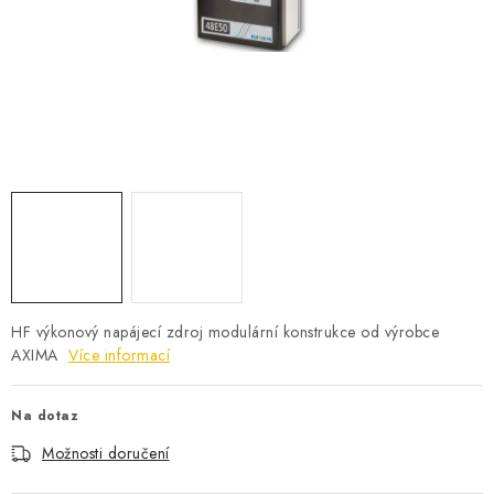
POWERBANKY
LITHIOVÉ BATERIE
NABÍJEČKY
MĚNIČE NAPĚTÍ
FOTOVOLTAIKA
STARTOVACÍ ZDROJE
HF výkonový napájecí zdroj modulární konstrukce od výrobce
TESTERY BATERIÍ
AXIMA
Více informací
BATERIE PRO VYSAVAČE
Na dotaz
Možnosti doručení
BATERIE PRO NOUZOVÁ OSVĚTLENÍ