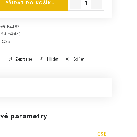
PŘIDAT DO KOŠÍKU
ží:
E4487
24 měsíců
:
CSB
k
Zeptat se
Hlídat
Sdílet
vé parametry
CSB