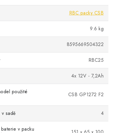
RBC packy CSB
9.6 kg
8595669504322
v
RBC25
4x 12V - 7,2Ah
odel použité
CSB GP1272 F2
 v sadě
4
 baterie v packu
151 x 65 x 100