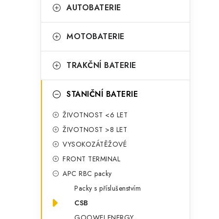
t
g
AUTOBATERIE
r
o
a
r
MOTOBATERIE
n
i
TRAKČNÍ BATERIE
e
n
í
STANIČNÍ BATERIE
p
ŽIVOTNOST <6 LET
a
ŽIVOTNOST >8 LET
n
VYSOKOZÁTĚŽOVÉ
FRONT TERMINAL
e
APC RBC packy
l
Packy s příslušenstvím
CSB
GOOWEI ENERGY