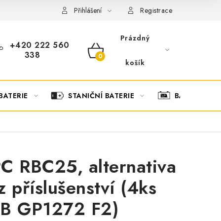
OBCHODNÍ PODMÍNKY
OCHRANA OSOBNÍCH ÚDAJŮ
O
Přihlášení
Registrace
Prázdný
+420 222 560
338
NÁKUPNÍ
košík
KOŠÍK
BATERIE
STANIČNÍ BATERIE
BATERIOVÉ 
C RBC25, alternativa
z příslušenství (4ks
B GP1272 F2)