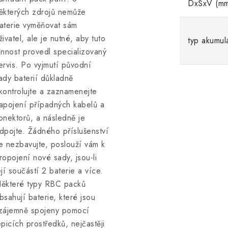
DxŠxV (m
ěkterých zdrojů nemůže
aterie vyměňovat sám
živatel, ale je nutné, aby tuto
typ akumul
innost provedl specializovaný
ervis. Po vyjmutí původní
ady baterií důkladně
kontrolujte a zaznamenejte
apojení případných kabelů a
onektorů, a následně je
dpojte. Žádného příslušenství
e nezbavujte, poslouží vám k
ropojení nové sady, jsou-li
ejí součástí 2 baterie a více.
ěkteré typy RBC packů
bsahují baterie, které jsou
zájemně spojeny pomocí
epicích prostředků, nejčastěji