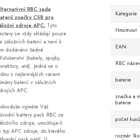
lternativní RBC sada
Kategorie
aterií značky CSB pro
áložní zdroje APC.
Tyto
Hmotnost
estavy se vždy skládají pouze
e záložních baterií a není k
EAN
im dodáváno žádné
říslušenství (kabely, spojky,
RBC náze
onektory, atd). Jedná se o
ednu z nejlevnějších variant
baterie
ýměny baterií v záložních
drojích APC.
značka a m
baterie
ednoduše vyjměte Váš
ůvodní battery pack RBC ze
počet kusů
áložního zdroje, umožňuje-li
o typ APC zdroje, do kterého
rozměr 1ks
áhradní pack patří. U