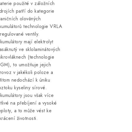
aterie použité v záložních
drojích patří do kategorie
taničních olověných
kumulátorů technologie VRLA
 regulované ventily.
kumulátory mají elektrolyt
asáknutý ve sklolaminátových
ikrovláknech (technologie
GM), to umožňuje jejich
rovoz v jakékoli poloze a
řitom nedochází k úniku
oztoku kyseliny sírové.
kumulátory jsou však více
itlivé na přebíjení a vysoké
eploty, a to může vést ke
krácení životnosti.