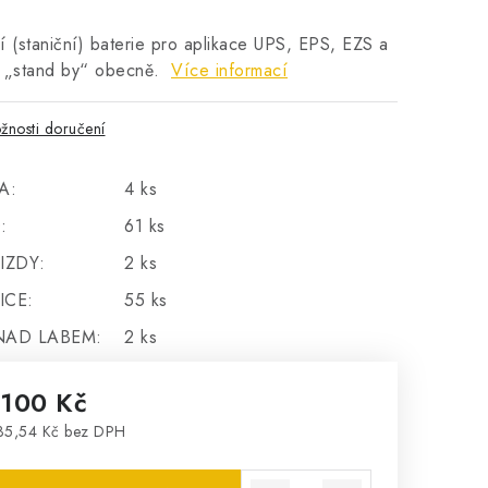
í (staniční) baterie pro aplikace UPS, EPS, EZS a
y „stand by“ obecně.
Více informací
žnosti doručení
A:
4 ks
:
61 ks
IZDY:
2 ks
ICE:
55 ks
NAD LABEM:
2 ks
 100 Kč
35,54 Kč bez DPH
rná cena: