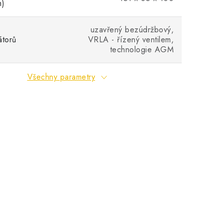
m)
uzavřený bezúdržbový,
átorů
VRLA - řízený ventilem,
technologie AGM
Všechny parametry