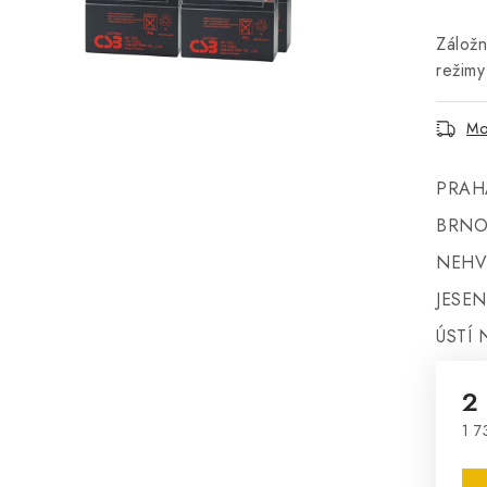
Záložn
režim
Mo
PRAH
BRNO
NEHV
JESEN
ÚSTÍ 
2
1 7
Mě