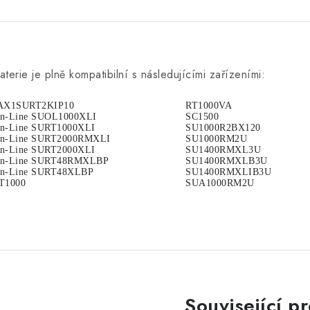
aterie je plně kompatibilní s následujícími zařízeními:
AX1SURT2KIP10
RT1000VA
n-Line SUOL1000XLI
SC1500
n-Line SURT1000XLI
SU1000R2BX120
n-Line SURT2000RMXLI
SU1000RM2U
n-Line SURT2000XLI
SU1400RMXL3U
n-Line SURT48RMXLBP
SU1400RMXLB3U
n-Line SURT48XLBP
SU1400RMXLIB3U
T1000
SUA1000RM2U
Související p