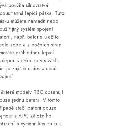
ývá použita silnovrstvá
boustranná lepicí páska. Tuto
ásku můžete nahradit nebo
oužít jiný systém spojení
aterií, např. baterie uložíte
edle sebe a z bočních stran
motáte průhlednou lepicí
zolepou v několika vrstvách.
ím je zajištěno dostatečné
pojení.
ěkteré modely RBC obsahují
ouze jednu baterii. V tomto
řípadě stačí baterii pouze
yjmout z APC záložního
ařízení a vyměnit kus za kus.