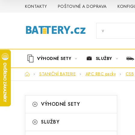
Přejít
KONTAKTY
POŠTOVNÉ A DOPRAVA
KONFIG
na
obsah
VÝHODNÉ SETY
SLUŽBY
Domů
STANIČNÍ BATERIE
APC RBC packy
CSB
P
K
Přeskočit
VÝHODNÉ SETY
kategorie
a
o
t
s
SLUŽBY
e