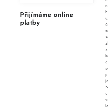
n
b
Přijímáme online
u
platby
č
s
s
z
z
k
o
s
p
j
N
o
v
l