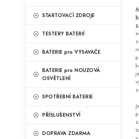
A
STARTOVACÍ ZDROJE
b
z
s
TESTERY BATERIÍ
z
n
BATERIE pro VYSAVAČE
p
k
BATERIE pro NOUZOVÁ
j
OSVĚTLENÍ
v
z
SPOTŘEBNÍ BATERIE
J
p
PŘÍSLUŠENSTVÍ
z
t
DOPRAVA ZDARMA
n