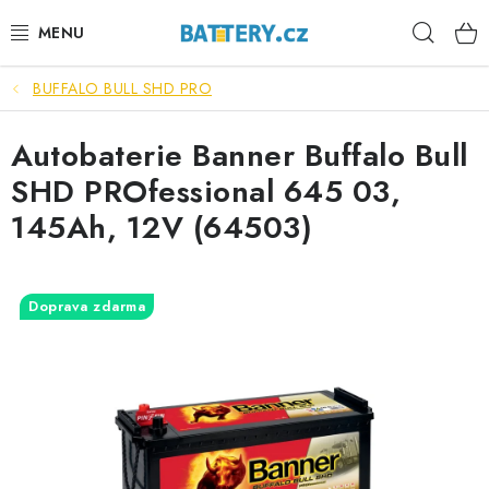
Přejít
Hleda
na
obsah
BUFFALO BULL SHD PRO
VÝHODNÉ SETY
Autobaterie Banner Buffalo Bull
SLUŽBY
SHD PROfessional 645 03,
AUTOBATERIE
145Ah, 12V (64503)
MOTOBATERIE
Doprava zdarma
TRAKČNÍ BATERIE
STANIČNÍ BATERIE
BATERIOVÉ BOXY