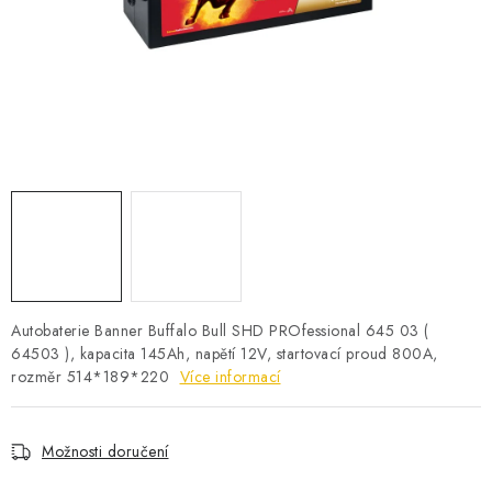
POWERBANKY
LITHIOVÉ BATERIE
NABÍJEČKY
MĚNIČE NAPĚTÍ
FOTOVOLTAIKA
STARTOVACÍ ZDROJE
Autobaterie Banner Buffalo Bull SHD PROfessional 645 03 (
TESTERY BATERIÍ
64503 ), kapacita 145Ah, napětí 12V, startovací proud 800A,
rozměr 514*189*220
Více informací
BATERIE PRO VYSAVAČE
Možnosti doručení
BATERIE PRO NOUZOVÁ OSVĚTLENÍ