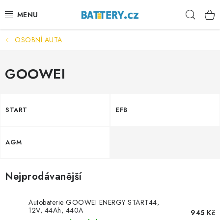
Přejít
Hleda
na
obsah
OSOBNÍ AUTA
VÝHODNÉ SETY
SLUŽBY
GOOWEI
AUTOBATERIE
START
EFB
MOTOBATERIE
AGM
TRAKČNÍ BATERIE
STANIČNÍ BATERIE
Nejprodávanější
BATERIOVÉ BOXY
Autobaterie GOOWEI ENERGY START44,
12V, 44Ah, 440A
945 Kč