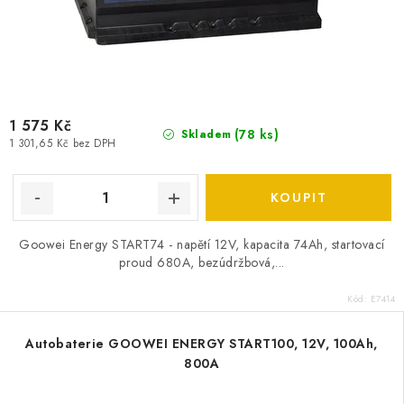
1 575 Kč
(
78 ks
)
Skladem
1 301,65 Kč bez DPH
Goowei Energy START74 - napětí 12V, kapacita 74Ah, startovací
proud 680A, bezúdržbová,...
Kód:
E7414
Autobaterie GOOWEI ENERGY START100, 12V, 100Ah,
800A