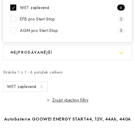
WET zaplavená
6
EFB pro Start-Stop
3
AGM pro Start-Stop
5
V
Ř
NEJPRODÁVANĚJŠÍ
ý
a
p
z
i
e
Stránka
1
z
1
-
6
položek celkem
s
n
WET zaplavená
p
í
r
p
Zrušit všechny filtry
o
r
d
o
Autobaterie GOOWEI ENERGY START44, 12V, 44Ah, 440A
u
d
k
u