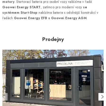
á
motory
. Startovací baterie pro osobní vozy nabízíme v řadě
d
Goowei Energy START
, zatímco pro moderní vozy
se
systémem Start-Stop
nabízíme baterie s odolnější konstrukcí v
a
řadách
Goowei Energy EFB
a
Goowei Energy AGM
.
c
í
p
r
Prodejny
v
k
y
v
ý
p
i
s
u