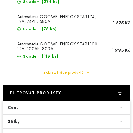
POWERBANKY
(
274 ks
)
Skladem
LITHIOVÉ BATERIE
Autobaterie GOOWEI ENERGY START74,
12V, 74Ah, 680A
1 575 Kč
(
78 ks
)
Skladem
NABÍJEČKY
Autobaterie GOOWEI ENERGY START100,
MĚNIČE NAPĚTÍ
12V, 100Ah, 800A
1 995 Kč
(
119 ks
)
Skladem
FOTOVOLTAIKA
Zobrazit více produktů
STARTOVACÍ ZDROJE
TESTERY BATERIÍ
FILTROVAT PRODUKTY
Cena
BATERIE PRO VYSAVAČE
Štítky
BATERIE PRO NOUZOVÁ OSVĚTLENÍ