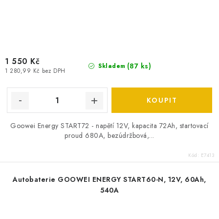
1 550 Kč
(
87 ks
)
Skladem
1 280,99 Kč bez DPH
Goowei Energy START72 - napětí 12V, kapacita 72Ah, startovací
proud 680A, bezúdržbová,...
Kód:
E7413
Autobaterie GOOWEI ENERGY START60-N, 12V, 60Ah,
540A