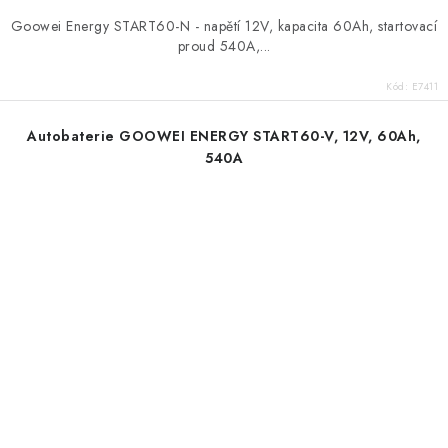
Goowei Energy START60-N - napětí 12V, kapacita 60Ah, startovací
proud 540A,...
Kód:
E7411
Autobaterie GOOWEI ENERGY START60-V, 12V, 60Ah,
540A