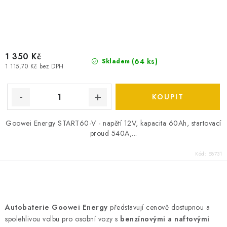
1 350 Kč
(
64 ks
)
Skladem
1 115,70 Kč bez DPH
Goowei Energy START60-V - napětí 12V, kapacita 60Ah, startovací
proud 540A,...
Kód:
E8731
O
v
Autobaterie Goowei Energy
představují cenově dostupnou a
l
spolehlivou volbu pro osobní vozy s
benzínovými a naftovými