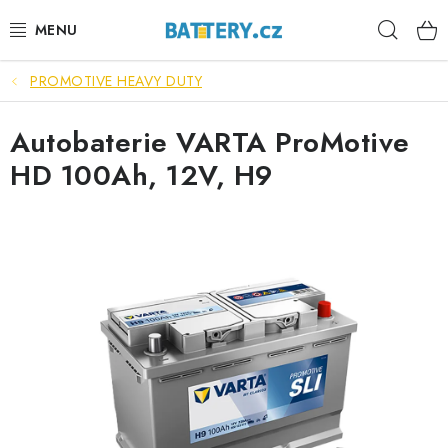
Přejít
Hleda
na
obsah
PROMOTIVE HEAVY DUTY
VÝHODNÉ SETY
Autobaterie VARTA ProMotive
SLUŽBY
HD 100Ah, 12V, H9
AUTOBATERIE
MOTOBATERIE
TRAKČNÍ BATERIE
STANIČNÍ BATERIE
BATERIOVÉ BOXY