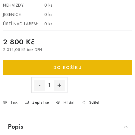
NEHVIZDY:
0 ks
SPOTŘEBNÍ BATERIE
JESENICE:
0 ks
PŘÍSLUŠENSTVÍ
ÚSTÍ NAD LABEM:
0 ks
DOPRAVA ZDARMA
2 800 Kč
2 314,05 Kč bez DPH
Měrná cena:
DO KOŠÍKU
Tisk
Zeptat se
Hlídat
Sdílet
Popis