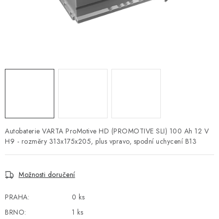
POWERBANKY
LITHIOVÉ BATERIE
NABÍJEČKY
MĚNIČE NAPĚTÍ
FOTOVOLTAIKA
STARTOVACÍ ZDROJE
Autobaterie VARTA ProMotive HD (PROMOTIVE SLI) 100 Ah 12 V
H9 - rozměry 313x175x205, plus vpravo, spodní uchycení B13
TESTERY BATERIÍ
Možnosti doručení
BATERIE PRO VYSAVAČE
PRAHA:
0 ks
BATERIE PRO NOUZOVÁ OSVĚTLENÍ
BRNO:
1 ks