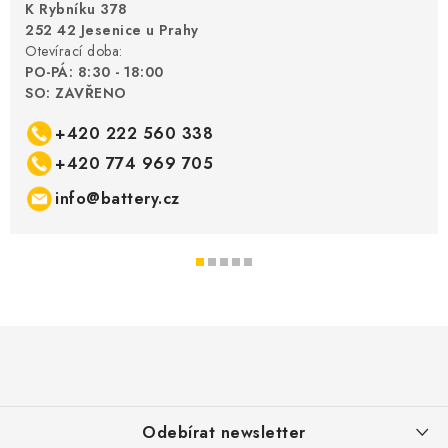
K Rybníku 378
252 42 Jesenice u Prahy
Otevírací doba:
PO-PÁ: 8:30 - 18:00
SO: ZAVŘENO
+420 222 560 338
+420 774 969 705
info@battery.cz
Z
á
p
a
Odebírat newsletter