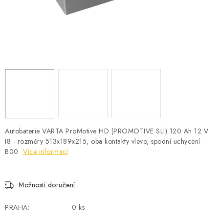
POWERBANKY
LITHIOVÉ BATERIE
NABÍJEČKY
MĚNIČE NAPĚTÍ
FOTOVOLTAIKA
STARTOVACÍ ZDROJE
Autobaterie VARTA ProMotive HD (PROMOTIVE SLI) 120 Ah 12 V
I8 - rozměry 513x189x215, oba kontakty vlevo, spodní uchycení
B00
Více informací
TESTERY BATERIÍ
BATERIE PRO VYSAVAČE
Možnosti doručení
BATERIE PRO NOUZOVÁ OSVĚTLENÍ
PRAHA:
0 ks