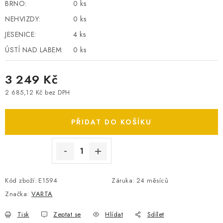
BRNO:
0 ks
SPOTŘEBNÍ BATERIE
NEHVIZDY:
0 ks
JESENICE:
4 ks
PŘÍSLUŠENSTVÍ
ÚSTÍ NAD LABEM:
0 ks
DOPRAVA ZDARMA
3 249 Kč
KONTAKTY
POŠTOVNÉ A DOPRAVA
2 685,12 Kč bez DPH
Měrná cena:
KONFIGURÁTOR AUTOBATERIÍ
O NÁS
VÝMĚNA AUTOBATERIE
OBCHODNÍ PODMÍNKY
PŘIDAT DO KOŠÍKU
OCHRANA OSOBNÍCH ÚDAJŮ
OVĚŘOVÁNÍ RECENZÍ
JAK NA TO S BATTERY.CZ
ČASTO KLADENÉ OTÁZKY, FAQ
NÁVODY KE STAŽENÍ
Kód zboží:
E1594
Záruka
:
24 měsíců
ZPĚTNÝ ODBĚR ELEKTROZAŘÍZENÍ A BATERIÍ
Značka:
VARTA
Tisk
Zeptat se
Hlídat
Sdílet