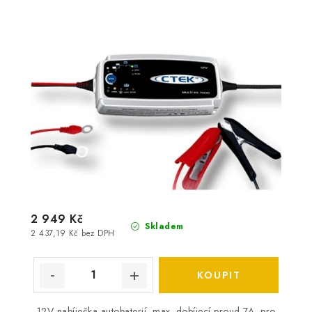
2 949 Kč
Skladem
2 437,19 Kč bez DPH
12V nabíječka autobaterií, max. dobíjecí proud 7A, pro