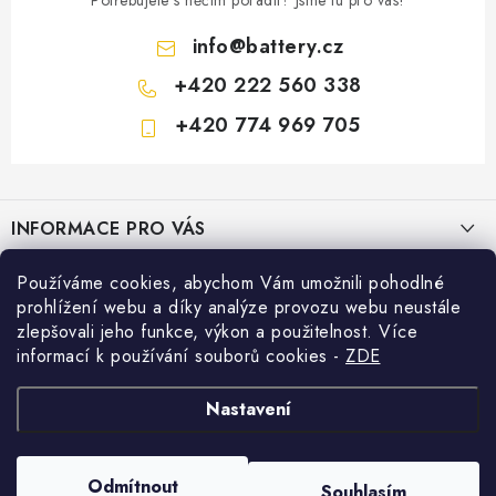
info
@
battery.cz
+420 222 560 338
+420 774 969 705
Z
á
INFORMACE PRO VÁS
p
a
KONTAKTY
Používáme cookies, abychom Vám umožnili pohodlné
PRODEJNY BATTERY.CZ
t
prohlížení webu a díky analýze provozu webu neustále
POŠTOVNÉ A DOPRAVA
í
Prodejna Brno - Pražákova ul.
zlepšovali jeho funkce, výkon a použitelnost. Více
Konfigurátor AUTOBATERIE
informací k používání souborů cookies
-
ZDE
KONFIGURÁTOR AUTOBATERIÍ
Prodejna Praha - Brožíkova ul.
Konfigurátor AUTOBATERIE
Vyhledávání
O NÁS
Nastavení
Prodejna Ústí n. Labem - Žižkova ul.
VÝMĚNA AUTOBATERIE
HLEDAT
OBCHODNÍ PODMÍNKY
Odmítnout
Souhlasím
Prodejna Jesenice u Prahy - ul. K Rybníku
Copyright 2026
Battery.cz
. Všechna práva vyhrazena.