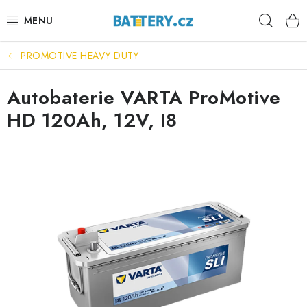
Přejít
Hleda
na
obsah
PROMOTIVE HEAVY DUTY
VÝHODNÉ SETY
Autobaterie VARTA ProMotive
SLUŽBY
HD 120Ah, 12V, I8
AUTOBATERIE
MOTOBATERIE
TRAKČNÍ BATERIE
STANIČNÍ BATERIE
BATERIOVÉ BOXY