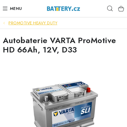
Přejít
Hleda
na
obsah
PROMOTIVE HEAVY DUTY
VÝHODNÉ SETY
Autobaterie VARTA ProMotive
SLUŽBY
HD 66Ah, 12V, D33
AUTOBATERIE
MOTOBATERIE
TRAKČNÍ BATERIE
STANIČNÍ BATERIE
BATERIOVÉ BOXY