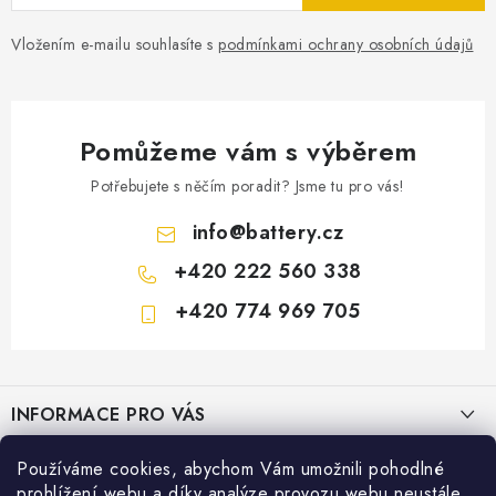
Vložením e-mailu souhlasíte s
podmínkami ochrany osobních údajů
Pomůžeme vám s výběrem
Potřebujete s něčím poradit? Jsme tu pro vás!
info
@
battery.cz
+420 222 560 338
+420 774 969 705
Z
á
INFORMACE PRO VÁS
p
a
KONTAKTY
Používáme cookies, abychom Vám umožnili pohodlné
PRODEJNY BATTERY.CZ
t
prohlížení webu a díky analýze provozu webu neustále