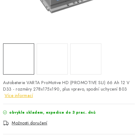
POWERBANKY
LITHIOVÉ BATERIE
NABÍJEČKY
MĚNIČE NAPĚTÍ
FOTOVOLTAIKA
STARTOVACÍ ZDROJE
Autobaterie VARTA ProMotive HD (PROMOTIVE SLI) 66 Ah 12 V
D33 - rozměry 278x175x190, plus vpravo, spodní uchycení B03
Více informací
TESTERY BATERIÍ
BATERIE PRO VYSAVAČE
obvykle skladem, expedice do 3 prac. dnů
Možnosti doručení
BATERIE PRO NOUZOVÁ OSVĚTLENÍ