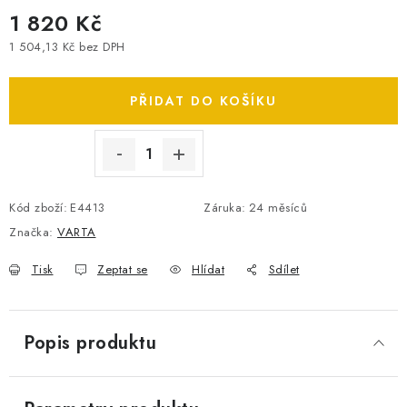
1 820 Kč
SPOTŘEBNÍ BATERIE
1 504,13 Kč bez DPH
Měrná cena:
PŘÍSLUŠENSTVÍ
PŘIDAT DO KOŠÍKU
DOPRAVA ZDARMA
KONTAKTY
POŠTOVNÉ A DOPRAVA
KONFIGURÁTOR AUTOBATERIÍ
O NÁS
Kód zboží:
E4413
Záruka
:
24 měsíců
VÝMĚNA AUTOBATERIE
OBCHODNÍ PODMÍNKY
Značka:
VARTA
OCHRANA OSOBNÍCH ÚDAJŮ
OVĚŘOVÁNÍ RECENZÍ
Tisk
Zeptat se
Hlídat
Sdílet
JAK NA TO S BATTERY.CZ
ČASTO KLADENÉ OTÁZKY, FAQ
NÁVODY KE STAŽENÍ
ZPĚTNÝ ODBĚR ELEKTROZAŘÍZENÍ A BATERIÍ
Popis produktu