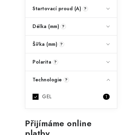
Startovací proud (A)
?
Délka (mm)
?
Šířka (mm)
?
Polarita
?
Technologie
?
GEL
1
Přijímáme online
platby