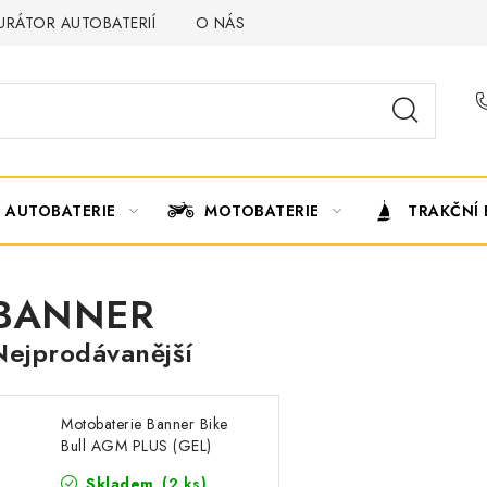
URÁTOR AUTOBATERIÍ
O NÁS
VÝMĚNA AUTOBATERIE
AUTOBATERIE
MOTOBATERIE
TRAKČNÍ 
BANNER
Nejprodávanější
Motobaterie Banner Bike
Bull AGM PLUS (GEL)
53001 / BGTX30-3, 12V
Skladem
(
2 ks
)