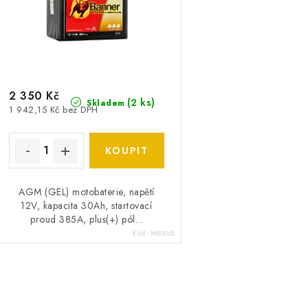
p
r
r
o
o
d
d
u
2 350 Kč
(
2 ks
)
Skladem
1 942,15 Kč bez DPH
u
k
k
t
ů
ů
AGM (GEL) motobaterie, napětí
12V, kapacita 30Ah, startovací
proud 385A, plus(+) pól...
Kód:
MB0068
O