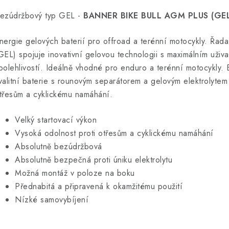
v
ezúdržbový typ GEL -
BANNER BIKE BULL AGM PLUS (GEL
á
nergie gelových baterií pro offroad a terénní motocykly. Řa
GEL) spojuje inovativní gelovou technologii s maximálním uživ
d
polehlivostí. Ideálně vhodné pro enduro a terénní motocykly
a
valitní baterie s rounovým separátorem a gelovým elektrolytem 
c
třesům a cyklickému namáhání.
Velký startovací výkon
p
Vysoká odolnost proti otřesům a cyklickému namáhání
Absolutně bezúdržbová
v
Absolutně bezpečná proti úniku elektrolytu
Možná montáž v poloze na boku
k
Přednabitá a připravená k okamžitému použití
y
Nízké samovybíjení
v
ý