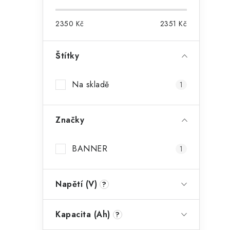
2350
Kč
2351
Kč
i
Štítky
Na skladě
1
Značky
BANNER
1
Napětí (V)
?
Kapacita (Ah)
?