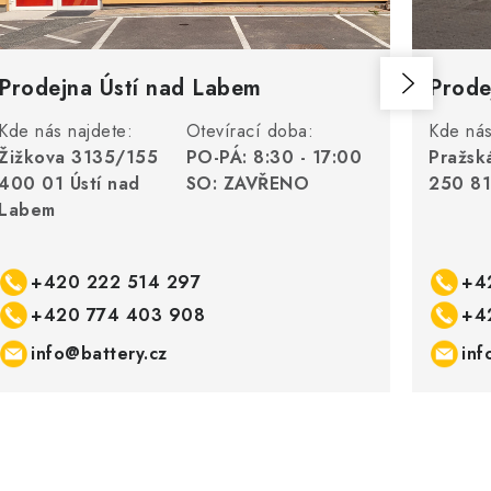
Prodejna Ústí nad Labem
Prode
Kde nás najdete:
Otevírací doba:
Kde nás
Žižkova 3135/155
PO-PÁ: 8:30 - 17:00
Pražsk
400 01 Ústí nad
SO: ZAVŘENO
250 81
Labem
+420 222 514 297
+4
+420 774 403 908
+4
info@battery.cz
inf