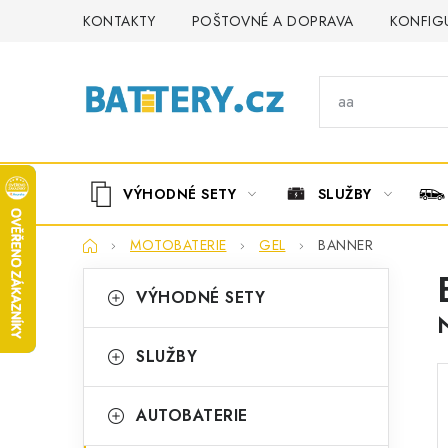
Přejít
KONTAKTY
POŠTOVNÉ A DOPRAVA
KONFIG
na
obsah
VÝHODNÉ SETY
SLUŽBY
Domů
MOTOBATERIE
GEL
BANNER
P
K
Přeskočit
VÝHODNÉ SETY
kategorie
a
o
t
s
SLUŽBY
e
t
g
AUTOBATERIE
r