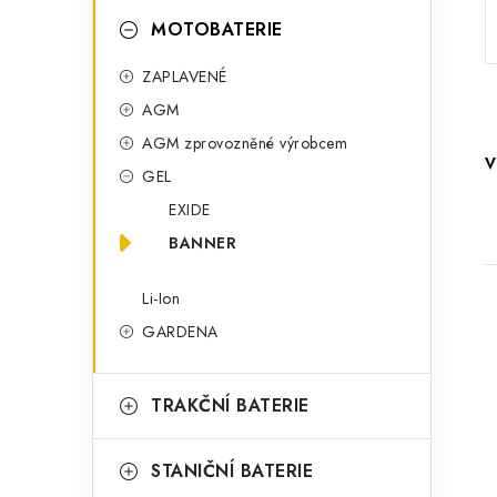
o
a
r
MOTOBATERIE
n
i
ZAPLAVENÉ
e
n
AGM
í
AGM zprovozněné výrobcem
V
GEL
p
EXIDE
a
BANNER
n
Li-Ion
e
GARDENA
l
TRAKČNÍ BATERIE
i
STANIČNÍ BATERIE