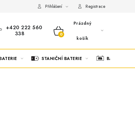
OBCHODNÍ PODMÍNKY
OCHRANA OSOBNÍCH ÚDAJŮ
O
Přihlášení
Registrace
Prázdný
+420 222 560
338
NÁKUPNÍ
košík
KOŠÍK
BATERIE
STANIČNÍ BATERIE
BATERIOVÉ 