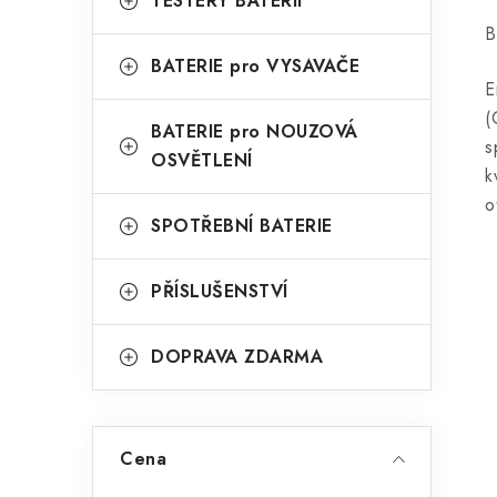
TESTERY BATERIÍ
B
l
BATERIE pro VYSAVAČE
E
(
BATERIE pro NOUZOVÁ
s
OSVĚTLENÍ
k
o
SPOTŘEBNÍ BATERIE
í
PŘÍSLUŠENSTVÍ
r
DOPRAVA ZDARMA
Cena