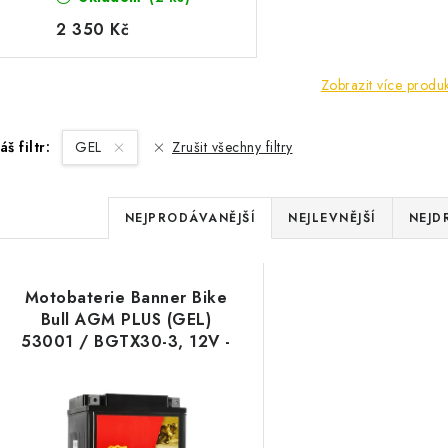
- 30Ah
2 350 Kč
Zobrazit více produ
áš filtr:
GEL
Zrušit všechny filtry
Ř
NEJPRODÁVANĚJŠÍ
NEJLEVNĚJŠÍ
NEJD
a
V
z
Motobaterie Banner Bike
ý
e
Bull AGM PLUS (GEL)
53001 / BGTX30-3, 12V -
p
n
30Ah
í
s
p