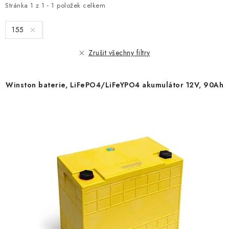
i
e
Stránka
1
z
1
-
1
položek celkem
s
n
155
p
í
r
p
Zrušit všechny filtry
o
r
d
o
Winston baterie, LiFePO4/LiFeYPO4 akumulátor 12V, 90Ah
u
d
k
u
t
k
ů
t
ů