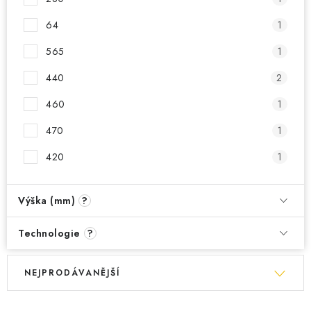
64
1
565
1
440
2
460
1
470
1
420
1
Výška (mm)
?
Technologie
?
V
Ř
NEJPRODÁVANĚJŠÍ
ý
a
p
z