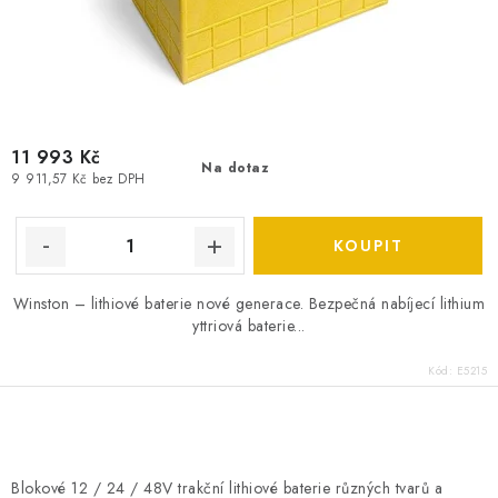
11 993 Kč
Na dotaz
9 911,57 Kč bez DPH
Winston – lithiové baterie nové generace. Bezpečná nabíjecí lithium
yttriová baterie...
Kód:
E5215
O
v
Blokové 12 / 24 / 48V trakční lithiové baterie různých tvarů a