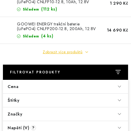
POWERBANKY
(LiFePO4) CNLFP10-12.8, 10Ah, 12.8V
1 290 Kč
(
112 ks
)
Skladem
LITHIOVÉ BATERIE
GOOWEI ENERGY trakční baterie
(LiFePO4) CNLFP200-12.8, 200Ah, 12.8V
14 690 Kč
NABÍJEČKY
(
4 ks
)
Skladem
MĚNIČE NAPĚTÍ
Zobrazit více produktů
FOTOVOLTAIKA
FILTROVAT PRODUKTY
STARTOVACÍ ZDROJE
Cena
TESTERY BATERIÍ
Štítky
BATERIE PRO VYSAVAČE
Značky
BATERIE PRO NOUZOVÁ OSVĚTLENÍ
Napětí (V)
?