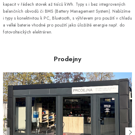
l
kapacit v řádech stovek až tisíců kWh. Typy s i bez integrovaných
á
balančních obvodů či BMS (Battery Management System). Nabízíme
d
i typy s konektivitou k PC, Bluetooth, s výhřevem pro použití v chladu
a velké baterie vhodné pro použití jako úložiště energie např. do
a
fotovoltaických elektráren.
c
í
p
r
Prodejny
v
k
y
v
ý
p
i
s
u