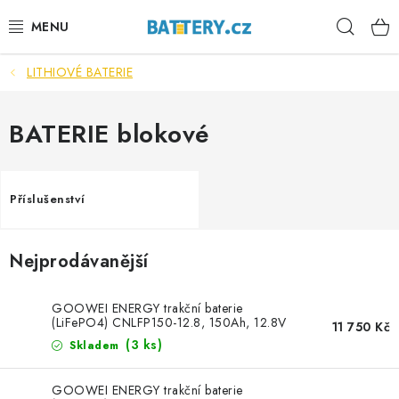
Přejít
Hleda
na
obsah
LITHIOVÉ BATERIE
VÝHODNÉ SETY
SLUŽBY
BATERIE blokové
AUTOBATERIE
Příslušenství
MOTOBATERIE
Nejprodávanější
TRAKČNÍ BATERIE
STANIČNÍ BATERIE
GOOWEI ENERGY trakční baterie
(LiFePO4) CNLFP150-12.8, 150Ah, 12.8V
11 750 Kč
(
3 ks
)
Skladem
BATERIOVÉ BOXY
GOOWEI ENERGY trakční baterie