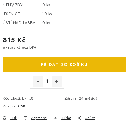
NEHVIZDY:
0 ks
SPOTŘEBNÍ BATERIE
JESENICE:
10 ks
PŘÍSLUŠENSTVÍ
ÚSTÍ NAD LABEM:
0 ks
DOPRAVA ZDARMA
815 Kč
673,55 Kč bez DPH
KONTAKTY
POŠTOVNÉ A DOPRAVA
Měrná cena:
KONFIGURÁTOR AUTOBATERIÍ
O NÁS
PŘIDAT DO KOŠÍKU
VÝMĚNA AUTOBATERIE
OBCHODNÍ PODMÍNKY
OCHRANA OSOBNÍCH ÚDAJŮ
OVĚŘOVÁNÍ RECENZÍ
JAK NA TO S BATTERY.CZ
ČASTO KLADENÉ OTÁZKY, FAQ
NÁVODY KE STAŽENÍ
Kód zboží:
E7458
Záruka
:
24 měsíců
ZPĚTNÝ ODBĚR ELEKTROZAŘÍZENÍ A BATERIÍ
Značka:
CSB
Tisk
Zeptat se
Hlídat
Sdílet