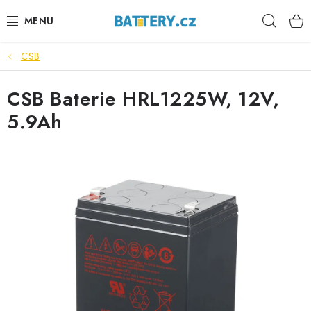
Přejít
Hleda
na
obsah
CSB
VÝHODNÉ SETY
CSB Baterie HRL1225W, 12V,
SLUŽBY
5.9Ah
AUTOBATERIE
MOTOBATERIE
TRAKČNÍ BATERIE
STANIČNÍ BATERIE
BATERIOVÉ BOXY