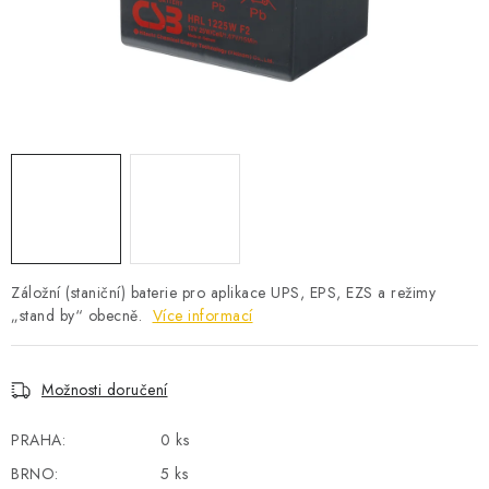
POWERBANKY
LITHIOVÉ BATERIE
NABÍJEČKY
MĚNIČE NAPĚTÍ
FOTOVOLTAIKA
STARTOVACÍ ZDROJE
Záložní (staniční) baterie pro aplikace UPS, EPS, EZS a režimy
„stand by“ obecně.
Více informací
TESTERY BATERIÍ
Možnosti doručení
BATERIE PRO VYSAVAČE
PRAHA:
0 ks
BATERIE PRO NOUZOVÁ OSVĚTLENÍ
BRNO:
5 ks