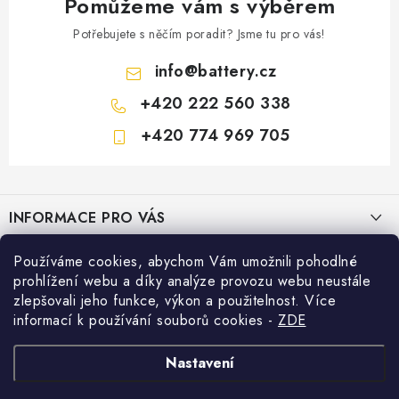
Pomůžeme vám s výběrem
Potřebujete s něčím poradit? Jsme tu pro vás!
info
@
battery.cz
+420 222 560 338
+420 774 969 705
Z
á
INFORMACE PRO VÁS
p
a
KONTAKTY
Používáme cookies, abychom Vám umožnili pohodlné
PRODEJNY BATTERY.CZ
t
prohlížení webu a díky analýze provozu webu neustále
POŠTOVNÉ A DOPRAVA
í
Prodejna Brno - Pražákova ul.
zlepšovali jeho funkce, výkon a použitelnost. Více
Konfigurátor AUTOBATERIE
informací k používání souborů cookies
-
ZDE
KONFIGURÁTOR AUTOBATERIÍ
Prodejna Praha - Brožíkova ul.
Konfigurátor AUTOBATERIE
Vyhledávání
O NÁS
Nastavení
Prodejna Ústí n. Labem - Žižkova ul.
VÝMĚNA AUTOBATERIE