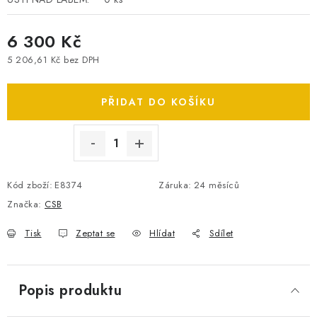
SPOTŘEBNÍ BATERIE
6 300 Kč
PŘÍSLUŠENSTVÍ
5 206,61 Kč bez DPH
Měrná cena:
DOPRAVA ZDARMA
PŘIDAT DO KOŠÍKU
KONTAKTY
POŠTOVNÉ A DOPRAVA
KONFIGURÁTOR AUTOBATERIÍ
O NÁS
VÝMĚNA AUTOBATERIE
OBCHODNÍ PODMÍNKY
Kód zboží:
E8374
Záruka
:
24 měsíců
OCHRANA OSOBNÍCH ÚDAJŮ
OVĚŘOVÁNÍ RECENZÍ
Značka:
CSB
JAK NA TO S BATTERY.CZ
ČASTO KLADENÉ OTÁZKY, FAQ
Tisk
Zeptat se
Hlídat
Sdílet
NÁVODY KE STAŽENÍ
ZPĚTNÝ ODBĚR ELEKTROZAŘÍZENÍ A BATERIÍ
Popis produktu