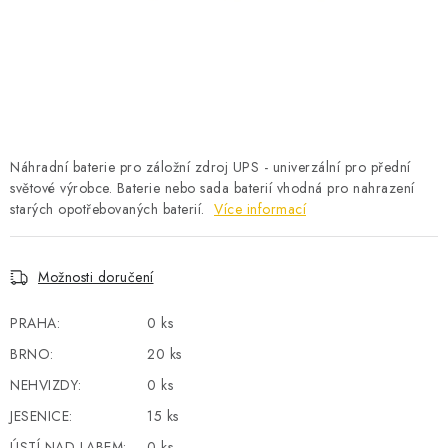
POWERBANKY
LITHIOVÉ BATERIE
NABÍJEČKY
MĚNIČE NAPĚTÍ
Náhradní baterie pro záložní zdroj UPS - univerzální pro přední
světové výrobce. Baterie nebo sada baterií vhodná pro nahrazení
starých opotřebovaných baterií.
FOTOVOLTAIKA
Více informací
STARTOVACÍ ZDROJE
Možnosti doručení
TESTERY BATERIÍ
PRAHA:
0 ks
BRNO:
20 ks
BATERIE PRO VYSAVAČE
NEHVIZDY:
0 ks
JESENICE:
15 ks
BATERIE PRO NOUZOVÁ OSVĚTLENÍ
ÚSTÍ NAD LABEM:
0 ks