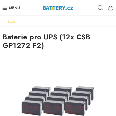
Přejít
Hleda
na
obsah
CSB
VÝHODNÉ SETY
Baterie pro UPS (12x CSB
SLUŽBY
GP1272 F2)
AUTOBATERIE
MOTOBATERIE
TRAKČNÍ BATERIE
STANIČNÍ BATERIE
BATERIOVÉ BOXY