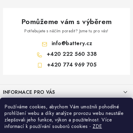
Pomůžeme vám s výběrem
Potřebujete s něčím poradit? Jsme tu pro vás!
info
@
battery.cz
+420 222 560 338
+420 774 969 705
Z
á
INFORMACE PRO VÁS
p
a
KONTAKTY
Používáme cookies, abychom Vám umožnili pohodlné
PRODEJNY BATTERY.CZ
t
prohlížení webu a díky analýze provozu webu neustále
POŠTOVNÉ A DOPRAVA
í
Prodejna Brno - Pražákova ul.
zlepšovali jeho funkce, výkon a použitelnost. Více
Konfigurátor AUTOBATERIE
informací k používání souborů cookies
-
ZDE
KONFIGURÁTOR AUTOBATERIÍ