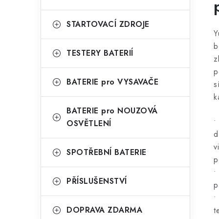
STARTOVACÍ ZDROJE
Y
b
TESTERY BATERIÍ
z
p
BATERIE pro VYSAVAČE
s
k
BATERIE pro NOUZOVÁ
•
OSVĚTLENÍ
d
v
SPOTŘEBNÍ BATERIE
p
•
PŘÍSLUŠENSTVÍ
p
•
DOPRAVA ZDARMA
t