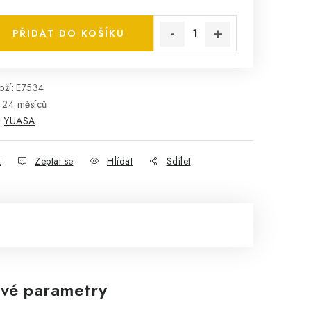
rná cena:
PŘIDAT DO KOŠÍKU
ží:
E7534
24 měsíců
:
YUASA
k
Zeptat se
Hlídat
Sdílet
vé parametry