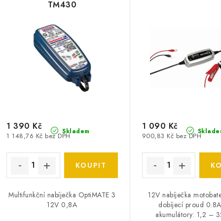
TM430
1 390 Kč
1 090 Kč
Skladem
Sklade
1 148,76 Kč bez DPH
900,83 Kč bez DPH
Multifunkční nabíječka OptiMATE 3
12V nabíječka motobate
12V 0,8A
dobíjecí proud 0.8A
akumulátory: 1,2 – 32