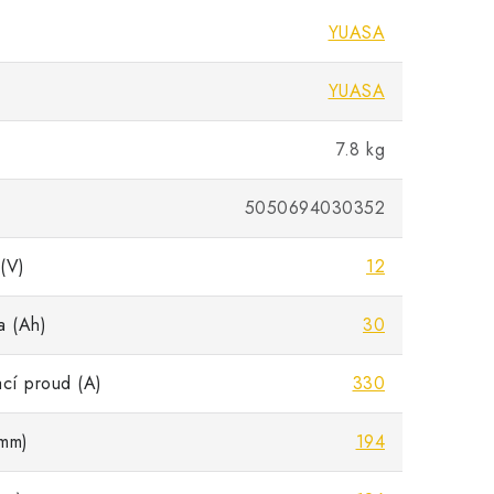
YUASA
YUASA
7.8 kg
5050694030352
(V)
12
a (Ah)
30
ací proud (A)
330
mm)
194