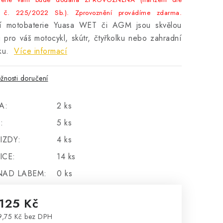
 č. 225/2022 Sb.). Zprovoznění provádíme zdarma.
tní motobaterie Yuasa WET či AGM jsou skvělou
 pro váš motocykl, skútr, čtyřkolku nebo zahradní
ku.
Více informací
žnosti doručení
A:
2 ks
:
5 ks
IZDY:
4 ks
ICE:
14 ks
NAD LABEM:
0 ks
 125 Kč
,75 Kč bez DPH