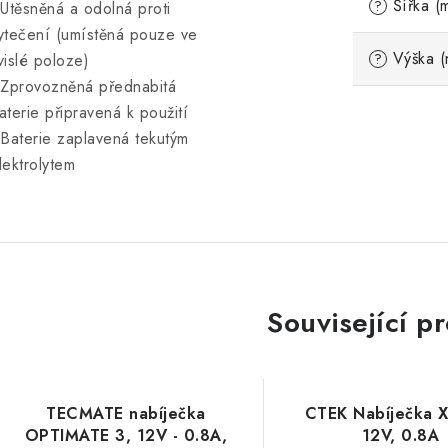
Šířka (
?
 Utěsněná a odolná proti
ytečení (umístěná pouze ve
Výška (
vislé poloze)
?
 Zprovozněná přednabitá
aterie připravená k použití
 Baterie zaplavená tekutým
lektrolytem
Související p
TECMATE nabíječka
CTEK Nabíječka X
OPTIMATE 3, 12V - 0.8A,
12V, 0.8A