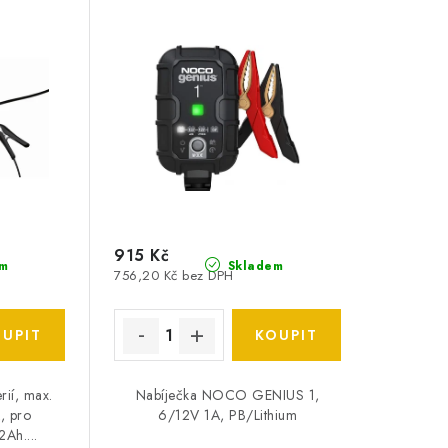
915 Kč
m
Skladem
756,20 Kč bez DPH
rií, max.
Nabíječka NOCO GENIUS 1,
, pro
6/12V 1A, PB/Lithium
Ah....