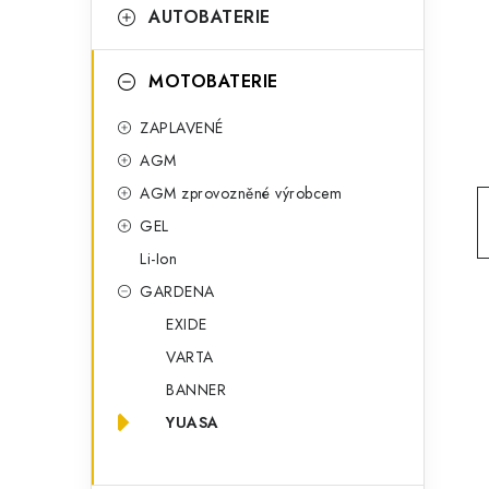
t
g
AUTOBATERIE
r
o
a
r
MOTOBATERIE
n
i
ZAPLAVENÉ
e
n
AGM
í
AGM zprovozněné výrobcem
GEL
p
Li-Ion
a
GARDENA
n
EXIDE
VARTA
e
BANNER
l
YUASA