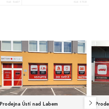
Kód:
E4407
Kód:
E7535
Prodejna Ústí nad Labem
Prode