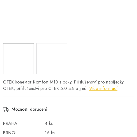
POWERBANKY
LITHIOVÉ BATERIE
NABÍJEČKY
MĚNIČE NAPĚTÍ
FOTOVOLTAIKA
STARTOVACÍ ZDROJE
CTEK konektor Komfort M10 s očky, Příslušenství pro nabíječky
CTEK, příslušenství pro CTEK 5.0 3.8 a jiné
Více informací
TESTERY BATERIÍ
Možnosti doručení
BATERIE PRO VYSAVAČE
PRAHA:
4 ks
BATERIE PRO NOUZOVÁ OSVĚTLENÍ
BRNO:
15 ks