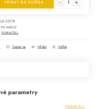
PŘIDAT DO KOŠÍKU
ží:
E5778
24 měsíců
:
DURACELL
k
Zeptat se
Hlídat
Sdílet
vé parametry
DURACELL