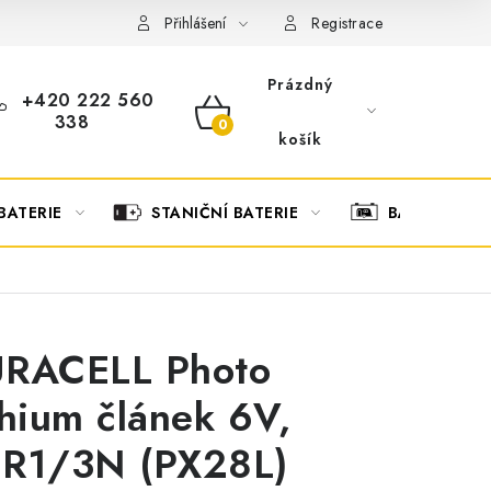
OBCHODNÍ PODMÍNKY
OCHRANA OSOBNÍCH ÚDAJŮ
O
Přihlášení
Registrace
Prázdný
+420 222 560
338
NÁKUPNÍ
košík
KOŠÍK
BATERIE
STANIČNÍ BATERIE
BATERIOVÉ 
RACELL Photo
thium článek 6V,
R1/3N (PX28L)