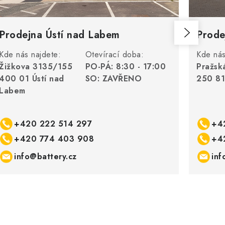
Prodejna Ústí nad Labem
Prode
Kde nás najdete:
Otevírací doba:
Kde nás
Žižkova 3135/155
PO-PÁ: 8:30 - 17:00
Pražsk
400 01 Ústí nad
SO: ZAVŘENO
250 81
Labem
+420 222 514 297
+4
+420 774 403 908
+4
info@battery.cz
inf