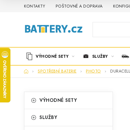
Přejít
KONTAKTY
POŠTOVNÉ A DOPRAVA
KONFIG
na
obsah
VÝHODNÉ SETY
SLUŽBY
Domů
SPOTŘEBNÍ BATERIE
PHOTO
DURACELL 
P
K
Přeskočit
VÝHODNÉ SETY
kategorie
a
o
t
s
SLUŽBY
e