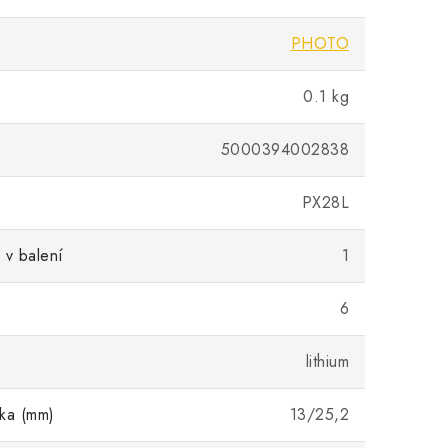
PHOTO
0.1 kg
5000394002838
PX28L
 v balení
1
6
lithium
ka (mm)
13/25,2