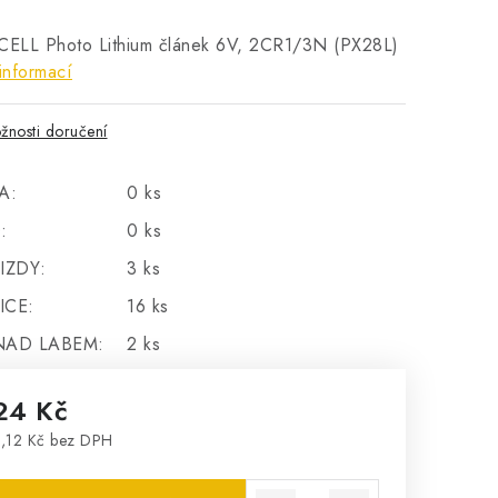
ELL Photo Lithium článek 6V, 2CR1/3N (PX28L)
informací
žnosti doručení
A:
0 ks
:
0 ks
IZDY:
3 ks
ICE:
16 ks
NAD LABEM:
2 ks
24 Kč
,12 Kč bez DPH
rná cena: