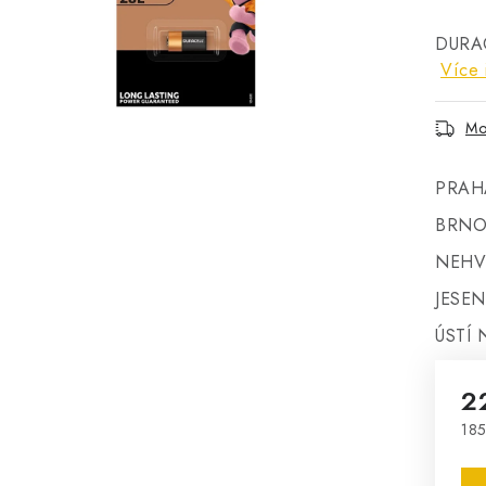
DURAC
Více 
Mo
PRAH
BRNO
NEHV
JESEN
ÚSTÍ 
2
185
Mě