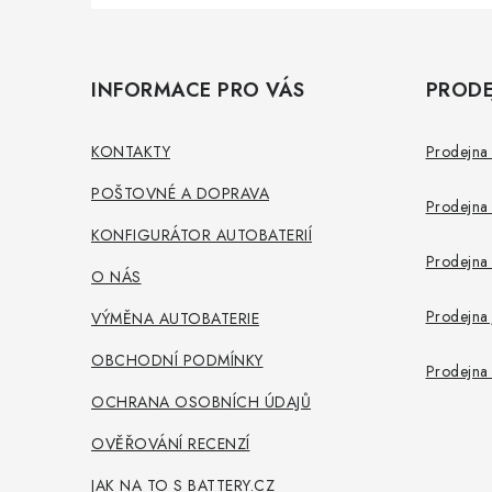
Z
á
INFORMACE PRO VÁS
PRODE
p
a
KONTAKTY
Prodejna 
t
POŠTOVNÉ A DOPRAVA
Prodejna 
í
KONFIGURÁTOR AUTOBATERIÍ
Prodejna 
O NÁS
Prodejna 
VÝMĚNA AUTOBATERIE
OBCHODNÍ PODMÍNKY
Prodejna 
OCHRANA OSOBNÍCH ÚDAJŮ
OVĚŘOVÁNÍ RECENZÍ
JAK NA TO S BATTERY.CZ