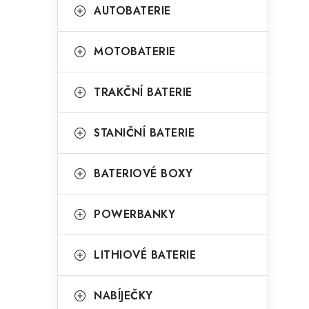
t
g
AUTOBATERIE
r
o
a
r
MOTOBATERIE
n
i
TRAKČNÍ BATERIE
e
n
í
STANIČNÍ BATERIE
p
BATERIOVÉ BOXY
a
n
POWERBANKY
e
l
LITHIOVÉ BATERIE
NABÍJEČKY