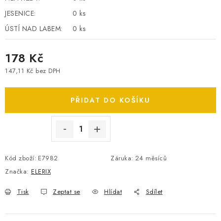
SPOTŘEBNÍ BATERIE
JESENICE:
0 ks
ÚSTÍ NAD LABEM:
0 ks
PŘÍSLUŠENSTVÍ
178 Kč
DOPRAVA ZDARMA
147,11 Kč bez DPH
Měrná cena:
KONTAKTY
POŠTOVNÉ A DOPRAVA
PŘIDAT DO KOŠÍKU
KONFIGURÁTOR AUTOBATERIÍ
O NÁS
VÝMĚNA AUTOBATERIE
OBCHODNÍ PODMÍNKY
OCHRANA OSOBNÍCH ÚDAJŮ
OVĚŘOVÁNÍ RECENZÍ
JAK NA TO S BATTERY.CZ
ČASTO KLADENÉ OTÁZKY, FAQ
Kód zboží:
E7982
Záruka
:
24 měsíců
NÁVODY KE STAŽENÍ
Značka:
ELERIX
ZPĚTNÝ ODBĚR ELEKTROZAŘÍZENÍ A BATERIÍ
Tisk
Zeptat se
Hlídat
Sdílet