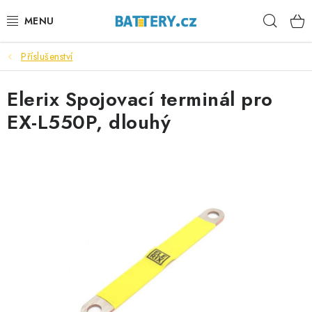
Přejít
Hleda
na
obsah
Příslušenství
VÝHODNÉ SETY
Elerix Spojovací terminál pro
SLUŽBY
EX-L550P, dlouhý
AUTOBATERIE
MOTOBATERIE
TRAKČNÍ BATERIE
STANIČNÍ BATERIE
BATERIOVÉ BOXY