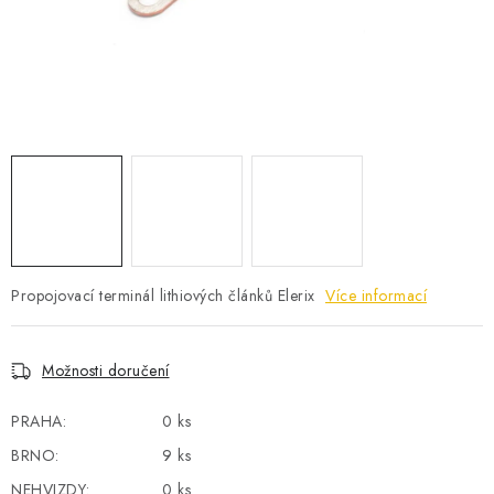
POWERBANKY
LITHIOVÉ BATERIE
NABÍJEČKY
MĚNIČE NAPĚTÍ
FOTOVOLTAIKA
STARTOVACÍ ZDROJE
Propojovací terminál lithiových článků Elerix
Více informací
TESTERY BATERIÍ
Možnosti doručení
BATERIE PRO VYSAVAČE
PRAHA:
0 ks
BRNO:
9 ks
BATERIE PRO NOUZOVÁ OSVĚTLENÍ
NEHVIZDY:
0 ks