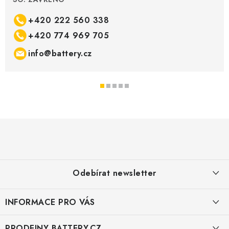
+420 222 560 338
+420 774 969 705
info@battery.cz
Z
á
p
a
Odebírat newsletter
t
í
INFORMACE PRO VÁS
KONTAKTY
PRODEJNY BATTERY.CZ