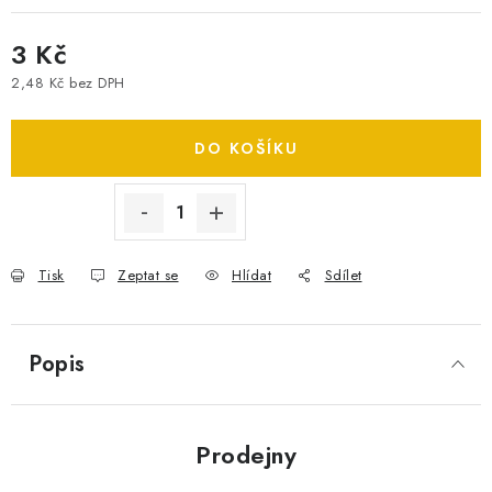
SPOTŘEBNÍ BATERIE
3 Kč
PŘÍSLUŠENSTVÍ
2,48 Kč bez DPH
Měrná cena:
DOPRAVA ZDARMA
DO KOŠÍKU
Tisk
Zeptat se
Hlídat
Sdílet
Popis
Prodejny