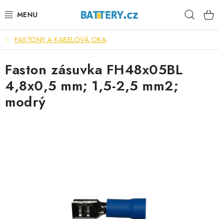
Přejít
Hleda
na
obsah
FASTONY A KABELOVÁ OKA
VÝHODNÉ SETY
Faston zásuvka FH48x05BL
SLUŽBY
4,8x0,5 mm; 1,5-2,5 mm2;
AUTOBATERIE
modrý
MOTOBATERIE
TRAKČNÍ BATERIE
STANIČNÍ BATERIE
BATERIOVÉ BOXY