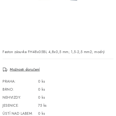
POWERBANKY
LITHIOVÉ BATERIE
NABÍJEČKY
MĚNIČE NAPĚTÍ
Faston zásuvka FH48x05BL 4,8x0,5 mm; 1,5-2,5 mm2; modrý
FOTOVOLTAIKA
STARTOVACÍ ZDROJE
Možnosti doručení
TESTERY BATERIÍ
PRAHA:
0 ks
BRNO:
0 ks
BATERIE PRO VYSAVAČE
NEHVIZDY:
0 ks
JESENICE:
75 ks
BATERIE PRO NOUZOVÁ OSVĚTLENÍ
ÚSTÍ NAD LABEM:
0 ks