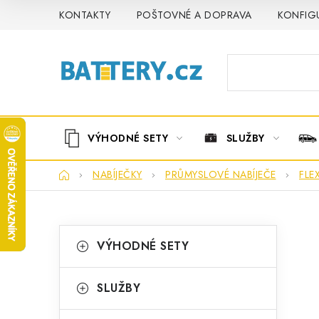
Přejít
KONTAKTY
POŠTOVNÉ A DOPRAVA
KONFIG
na
obsah
VÝHODNÉ SETY
SLUŽBY
Domů
NABÍJEČKY
PRŮMYSLOVÉ NABÍJEČE
FLEX
P
K
Přeskočit
VÝHODNÉ SETY
kategorie
a
o
t
s
SLUŽBY
e