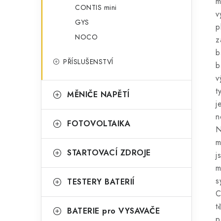
m
CONTIS mini
v
GYS
p
NOCO
z
b
PŘÍSLUŠENSTVÍ
b
v
t
MĚNIČE NAPĚTÍ
j
n
FOTOVOLTAIKA
N
m
STARTOVACÍ ZDROJE
j
m
s
TESTERY BATERIÍ
C
t
BATERIE pro VYSAVAČE
p