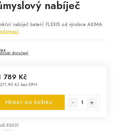
ůmyslový nabíječ
unkční nabíječ baterií FLEXIS od výrobce AXIMA
informací
taz
žnosti doručení
1 789 Kč
271,90 Kč bez DPH
rná cena:
PŘIDAT DO KOŠÍKU
ží:
E6301