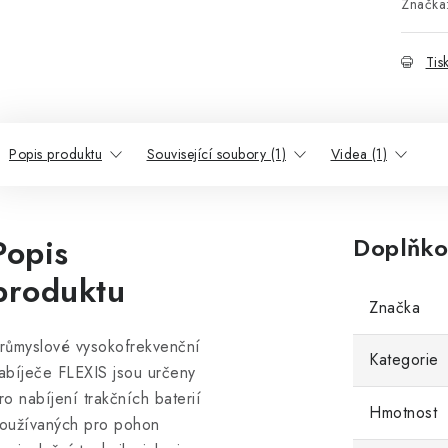
Značka
Tis
Popis produktu
Související soubory (1)
Videa (1)
Popis
Doplňko
produktu
Značka
růmyslové vysokofrekvenční
Kategorie
abíječe FLEXIS jsou určeny
ro nabíjení trakčních baterií
Hmotnost
oužívaných pro pohon