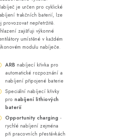
abíječ je určen pro cyklické
abíjení trakčních baterií, lze
ej provozovat nepřetržitě.
hlazení zajišťuji výkonné
entilátory umístěné v každém
ýkonovém modulu nabíječe.
ARB
nabíjecí křivka pro
automatické rozpoznání a
nabíjení připojené baterie
Speciální nabíjecí křivky
pro
nabíjení lithiových
baterií
Opportunity charging
-
rychlé nabíjení zejména
při pracovních přestávkách