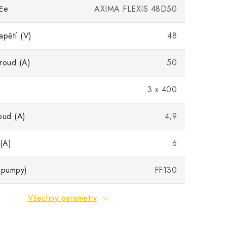
eče
AXIMA FLEXIS 48D50
apětí (V)
48
roud (A)
50
3 x 400
oud (A)
4,9
 (A)
6
 pumpy)
FF130
Všechny parametry