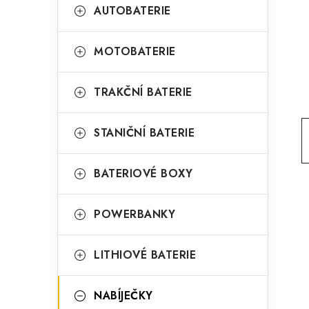
t
g
AUTOBATERIE
r
o
a
r
MOTOBATERIE
n
i
TRAKČNÍ BATERIE
e
n
í
STANIČNÍ BATERIE
p
BATERIOVÉ BOXY
a
n
POWERBANKY
e
l
LITHIOVÉ BATERIE
NABÍJEČKY