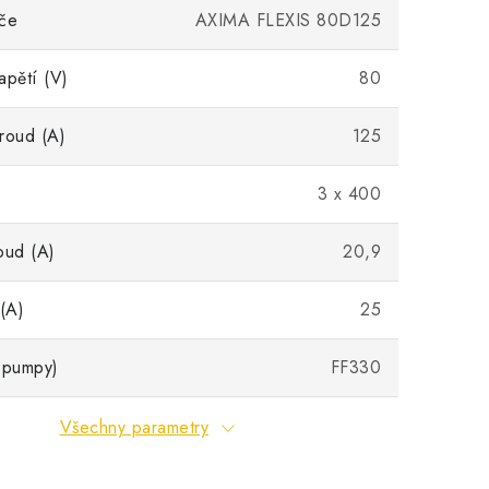
eče
AXIMA FLEXIS 80D125
apětí (V)
80
roud (A)
125
3 x 400
oud (A)
20,9
 (A)
25
 pumpy)
FF330
Všechny parametry