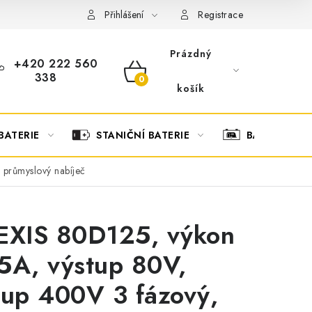
OBCHODNÍ PODMÍNKY
OCHRANA OSOBNÍCH ÚDAJŮ
O
Přihlášení
Registrace
Prázdný
+420 222 560
338
NÁKUPNÍ
košík
KOŠÍK
BATERIE
STANIČNÍ BATERIE
BATERIOVÉ 
 průmyslový nabíječ
EXIS 80D125, výkon
5A, výstup 80V,
tup 400V 3 fázový,