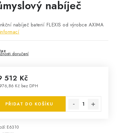
ůmyslový nabíječ
unkční nabíječ baterií FLEXIS od výrobce AXIMA
informací
taz
žnosti doručení
9 512 Kč
976,86 Kč bez DPH
rná cena:
PŘIDAT DO KOŠÍKU
ží:
E6310