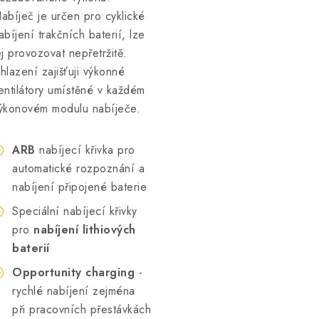
abíječ je určen pro cyklické
abíjení trakčních baterií, lze
ej provozovat nepřetržitě.
hlazení zajišťuji výkonné
entilátory umístěné v každém
ýkonovém modulu nabíječe.
ARB
nabíjecí křivka pro
automatické rozpoznání a
nabíjení připojené baterie
Speciální nabíjecí křivky
pro
nabíjení lithiových
baterií
Opportunity charging
-
rychlé nabíjení zejména
při pracovních přestávkách