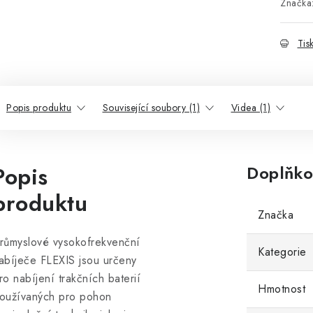
Značka
Tis
Popis produktu
Související soubory (1)
Videa (1)
Popis
Doplňko
produktu
Značka
růmyslové vysokofrekvenční
Kategorie
abíječe FLEXIS jsou určeny
ro nabíjení trakčních baterií
Hmotnost
oužívaných pro pohon