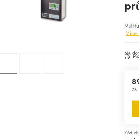
pr
Multif
Více 
Na do
Mo
8
73 
Mě
Kód zbo