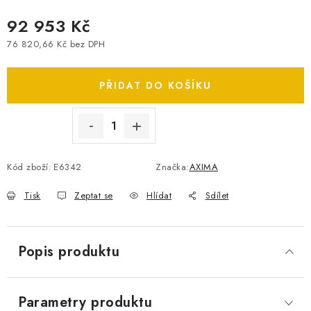
SPOTŘEBNÍ BATERIE
92 953 Kč
76 820,66 Kč bez DPH
PŘÍSLUŠENSTVÍ
Měrná cena:
PŘIDAT DO KOŠÍKU
DOPRAVA ZDARMA
KONTAKTY
POŠTOVNÉ A DOPRAVA
KONFIGURÁTOR AUTOBATERIÍ
O NÁS
Kód zboží:
E6342
Značka:
AXIMA
VÝMĚNA AUTOBATERIE
OBCHODNÍ PODMÍNKY
OCHRANA OSOBNÍCH ÚDAJŮ
OVĚŘOVÁNÍ RECENZÍ
Tisk
Zeptat se
Hlídat
Sdílet
JAK NA TO S BATTERY.CZ
ČASTO KLADENÉ OTÁZKY, FAQ
NÁVODY KE STAŽENÍ
Popis produktu
ZPĚTNÝ ODBĚR ELEKTROZAŘÍZENÍ A BATERIÍ
Parametry produktu