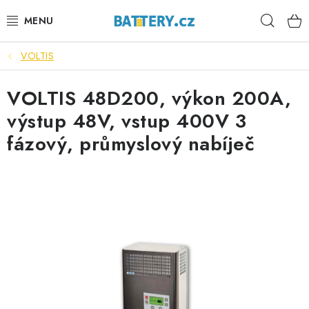
Přejít
Hleda
na
obsah
VOLTIS
VÝHODNÉ SETY
VOLTIS 48D200, výkon 200A,
SLUŽBY
výstup 48V, vstup 400V 3
AUTOBATERIE
fázový, průmyslový nabíječ
MOTOBATERIE
TRAKČNÍ BATERIE
STANIČNÍ BATERIE
BATERIOVÉ BOXY