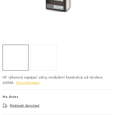
POWERBANKY
LITHIOVÉ BATERIE
NABÍJEČKY
MĚNIČE NAPĚTÍ
FOTOVOLTAIKA
STARTOVACÍ ZDROJE
HF výkonový napájecí zdroj modulární konstrukce od výrobce
TESTERY BATERIÍ
AXIMA
Více informací
BATERIE PRO VYSAVAČE
Na dotaz
Možnosti doručení
BATERIE PRO NOUZOVÁ OSVĚTLENÍ