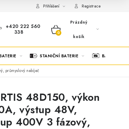
OBCHODNÍ PODMÍNKY
OCHRANA OSOBNÍCH ÚDAJŮ
O
Přihlášení
Registrace
Prázdný
+420 222 560
338
NÁKUPNÍ
košík
KOŠÍK
BATERIE
STANIČNÍ BATERIE
BATERIOVÉ 
ý, průmyslový nabíječ
RTIS 48D150, výkon
0A, výstup 48V,
tup 400V 3 fázový,