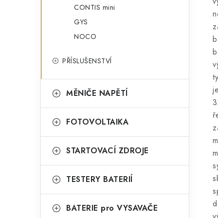
v
CONTIS mini
n
GYS
z
NOCO
b
b
PŘÍSLUŠENSTVÍ
v
t
j
MĚNIČE NAPĚTÍ
3
ř
FOTOVOLTAIKA
z
m
STARTOVACÍ ZDROJE
m
s
s
TESTERY BATERIÍ
s
d
BATERIE pro VYSAVAČE
v