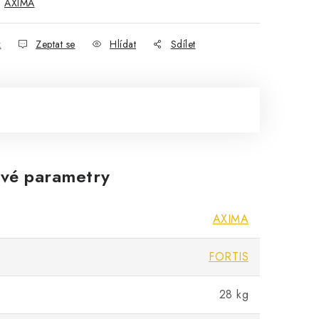
:
AXIMA
k
Zeptat se
Hlídat
Sdílet
vé parametry
AXIMA
FORTIS
28 kg