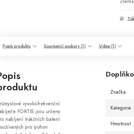
Značka
Tis
Popis produktu
Související soubory (1)
Videa (1)
Popis
Doplňko
produktu
Značka
růmyslové vysokofrekvenční
Kategorie
abíječe FORTIS jsou určeny
ro nabíjení trakčních baterií
Hmotnost
oužívaných pro pohon