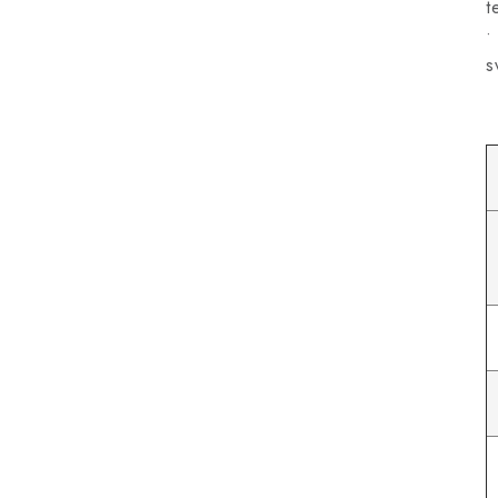
t
•
s