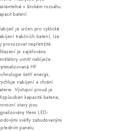
astavitelné v širokém rozsahu
apacit baterií.
abíječ je určen pro cyklické
abíjení trakčních baterií, lze
ej provozovat nepřetržitě.
hlazení je zajišťováno
entilátory uvnitř nabíječe.
ptimalizovaná HF
echnologie šetří energii,
rychluje nabíjení a chrání
aterie. Výstupní proud je
řizpůsoben kapacitě baterie,
rovozní stavy jsou
ignalizovány třemi LED-
iodovými světly zabudovanými
 předním panelu.