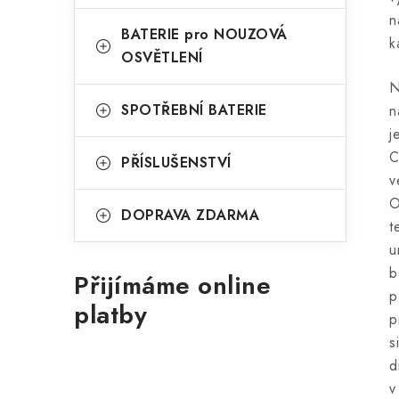
n
BATERIE pro NOUZOVÁ
k
OSVĚTLENÍ
N
SPOTŘEBNÍ BATERIE
n
j
C
PŘÍSLUŠENSTVÍ
v
O
DOPRAVA ZDARMA
t
u
b
Přijímáme online
p
platby
p
s
d
v