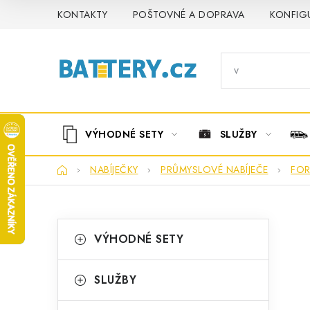
Přejít
KONTAKTY
POŠTOVNÉ A DOPRAVA
KONFIG
na
obsah
VÝHODNÉ SETY
SLUŽBY
Domů
NABÍJEČKY
PRŮMYSLOVÉ NABÍJEČE
FOR
P
K
Přeskočit
VÝHODNÉ SETY
kategorie
a
o
t
s
SLUŽBY
e