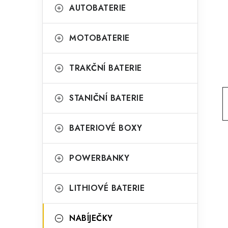
t
g
AUTOBATERIE
r
o
a
r
MOTOBATERIE
n
i
TRAKČNÍ BATERIE
e
n
í
STANIČNÍ BATERIE
p
BATERIOVÉ BOXY
a
n
POWERBANKY
e
l
LITHIOVÉ BATERIE
NABÍJEČKY