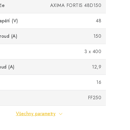
eče
AXIMA FORTIS 48D150
apětí (V)
48
roud (A)
150
3 x 400
oud (A)
12,9
16
FF250
Všechny parametry