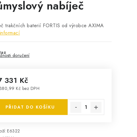
ůmyslový nabíječ
eč trakčních baterií FORTIS od výrobce AXIMA
informací
taz
žnosti doručení
7 331 Kč
380,99 Kč bez DPH
rná cena:
PŘIDAT DO KOŠÍKU
ží:
E6322