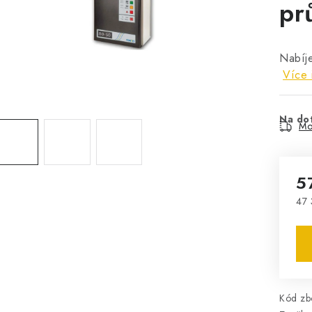
pr
Nabíj
Více 
Na do
Mo
5
47 
Mě
Kód zbo