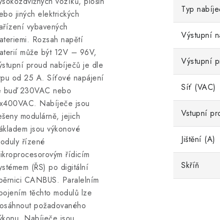
ysokozdvižných vozíků, plošin
Typ nabíj
ebo jiných elektrických
ařízení vybavených
Výstupní n
ateriemi. Rozsah napětí
aterií může být 12V – 96V,
Výstupní p
ýstupní proud nabíječů je dle
ypu od 25 A. Síťové napájení
Síť (VAC)
e buď 230VAC nebo
x400VAC. Nabíječe jsou
Vstupní pr
ešeny modulárně, jejich
ákladem jsou výkonové
Jištění (A)
oduly řízené
ikroprocesorovým řídicím
Skříň
ystémem (ŘS) po digitální
běrnici CANBUS. Paralelním
pojením těchto modulů lze
osáhnout požadovaného
ýkonu. Nabíječe jsou