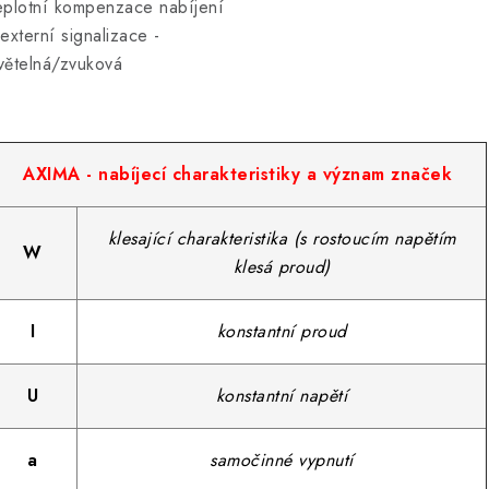
eplotní kompenzace nabíjení
 externí signalizace -
větelná/zvuková
AXIMA - nabíjecí charakteristiky a význam značek
klesající charakteristika (s rostoucím napětím
W
klesá proud)
I
konstantní proud
U
konstantní napětí
a
samočinné vypnutí