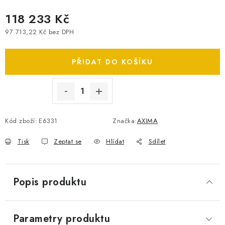
SPOTŘEBNÍ BATERIE
118 233 Kč
97 713,22 Kč bez DPH
PŘÍSLUŠENSTVÍ
Měrná cena:
PŘIDAT DO KOŠÍKU
DOPRAVA ZDARMA
KONTAKTY
POŠTOVNÉ A DOPRAVA
KONFIGURÁTOR AUTOBATERIÍ
O NÁS
Kód zboží:
E6331
Značka:
AXIMA
VÝMĚNA AUTOBATERIE
OBCHODNÍ PODMÍNKY
OCHRANA OSOBNÍCH ÚDAJŮ
OVĚŘOVÁNÍ RECENZÍ
Tisk
Zeptat se
Hlídat
Sdílet
JAK NA TO S BATTERY.CZ
ČASTO KLADENÉ OTÁZKY, FAQ
NÁVODY KE STAŽENÍ
Popis produktu
ZPĚTNÝ ODBĚR ELEKTROZAŘÍZENÍ A BATERIÍ
Parametry produktu