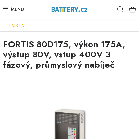
Přejít
Hleda
na
obsah
FORTIS
VÝHODNÉ SETY
FORTIS 80D175, výkon 175A,
SLUŽBY
výstup 80V, vstup 400V 3
AUTOBATERIE
fázový, průmyslový nabíječ
MOTOBATERIE
TRAKČNÍ BATERIE
STANIČNÍ BATERIE
BATERIOVÉ BOXY