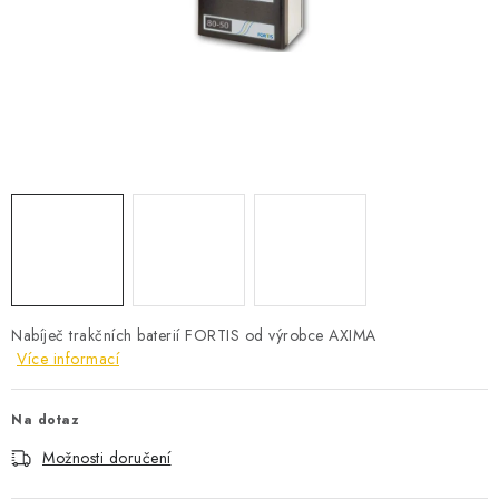
POWERBANKY
LITHIOVÉ BATERIE
NABÍJEČKY
MĚNIČE NAPĚTÍ
FOTOVOLTAIKA
STARTOVACÍ ZDROJE
Nabíječ trakčních baterií FORTIS od výrobce AXIMA
TESTERY BATERIÍ
Více informací
BATERIE PRO VYSAVAČE
Na dotaz
Možnosti doručení
BATERIE PRO NOUZOVÁ OSVĚTLENÍ