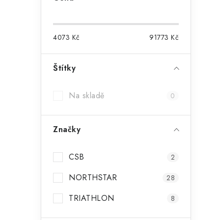
4073
Kč
91773
Kč
Štítky
i
Na skladě
0
Značky
CSB
2
NORTHSTAR
28
TRIATHLON
8