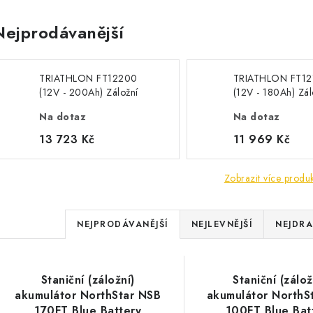
Nejprodávanější
TRIATHLON FT12200
TRIATHLON FT12
(12V - 200Ah) Záložní
(12V - 180Ah) Zál
baterie "front terminal"
baterie "front ter
Na dotaz
Na dotaz
13 723 Kč
11 969 Kč
Zobrazit více produ
Ř
NEJPRODÁVANĚJŠÍ
NEJLEVNĚJŠÍ
NEJDRA
a
V
z
Staniční (záložní)
Staniční (zálož
ý
e
akumulátor NorthStar NSB
akumulátor NorthS
170FT Blue Battery
100FT Blue Bat