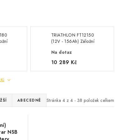
180
TRIATHLON FT12150
ožní
(12V - 156Ah) Záložní
minal"
baterie "front terminal"
Na dotaz
10 289 Kč
ktů
Stránka
4
z
4
-
38
položek celkem
ŽŠÍ
ABECEDNĚ
ní)
tar NSB
tery