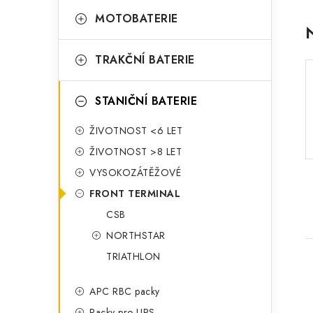
o
a
r
MOTOBATERIE
n
i
TRAKČNÍ BATERIE
e
n
í
STANIČNÍ BATERIE
p
ŽIVOTNOST <6 LET
a
ŽIVOTNOST >8 LET
n
VYSOKOZÁTĚŽOVÉ
FRONT TERMINAL
e
CSB
l
NORTHSTAR
TRIATHLON
APC RBC packy
Packy pro UPS