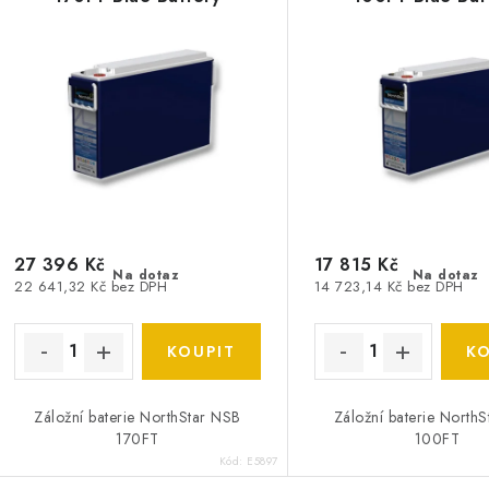
p
n
í
s
p
p
r
r
o
o
d
d
u
27 396 Kč
17 815 Kč
Na dotaz
Na dotaz
22 641,32 Kč bez DPH
14 723,14 Kč bez DPH
u
k
k
t
ů
ů
Záložní baterie NorthStar NSB
Záložní baterie North
170FT
100FT
Kód:
E5897