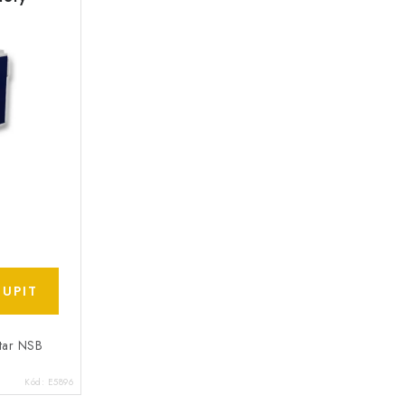
Star NSB
Kód:
E5896