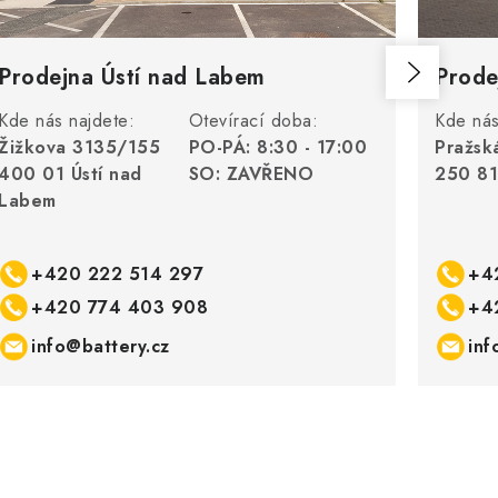
Prodejna Ústí nad Labem
Prode
Kde nás najdete:
Otevírací doba:
Kde nás
Žižkova 3135/155
PO-PÁ: 8:30 - 17:00
Pražsk
400 01 Ústí nad
SO: ZAVŘENO
250 81
Labem
+420 222 514 297
+4
+420 774 403 908
+4
info@battery.cz
inf