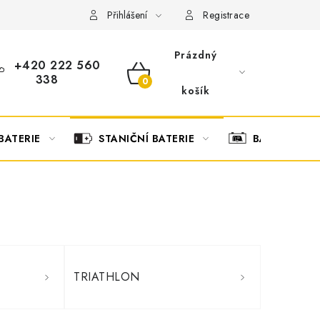
OBCHODNÍ PODMÍNKY
OCHRANA OSOBNÍCH ÚDAJŮ
O
Přihlášení
Registrace
Prázdný
+420 222 560
338
NÁKUPNÍ
košík
KOŠÍK
BATERIE
STANIČNÍ BATERIE
BATERIOVÉ 
TRIATHLON