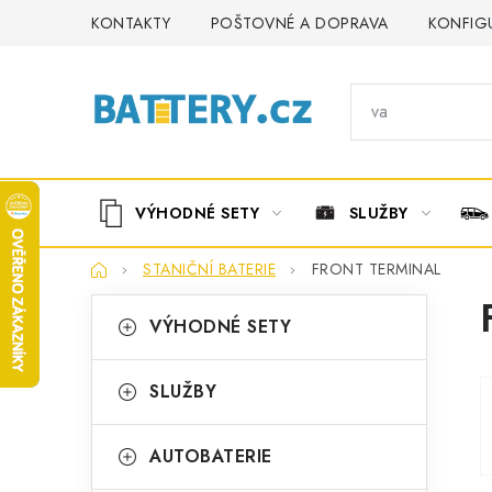
Přejít
KONTAKTY
POŠTOVNÉ A DOPRAVA
KONFIG
na
obsah
VÝHODNÉ SETY
SLUŽBY
Domů
STANIČNÍ BATERIE
FRONT TERMINAL
P
K
Přeskočit
VÝHODNÉ SETY
kategorie
a
o
t
s
SLUŽBY
e
t
g
AUTOBATERIE
r