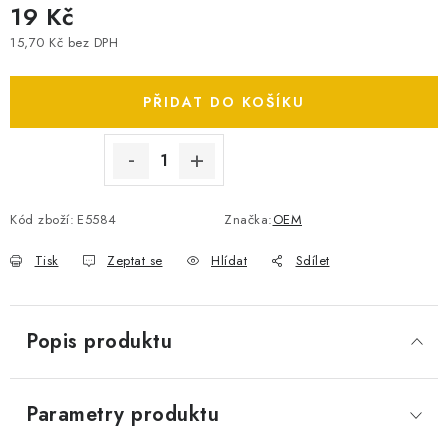
19 Kč
SPOTŘEBNÍ BATERIE
15,70 Kč bez DPH
Měrná cena:
PŘÍSLUŠENSTVÍ
PŘIDAT DO KOŠÍKU
DOPRAVA ZDARMA
KONTAKTY
POŠTOVNÉ A DOPRAVA
KONFIGURÁTOR AUTOBATERIÍ
O NÁS
Kód zboží:
E5584
Značka:
OEM
VÝMĚNA AUTOBATERIE
OBCHODNÍ PODMÍNKY
Tisk
Zeptat se
Hlídat
Sdílet
OCHRANA OSOBNÍCH ÚDAJŮ
OVĚŘOVÁNÍ RECENZÍ
JAK NA TO S BATTERY.CZ
ČASTO KLADENÉ OTÁZKY, FAQ
NÁVODY KE STAŽENÍ
Popis produktu
ZPĚTNÝ ODBĚR ELEKTROZAŘÍZENÍ A BATERIÍ
Parametry produktu