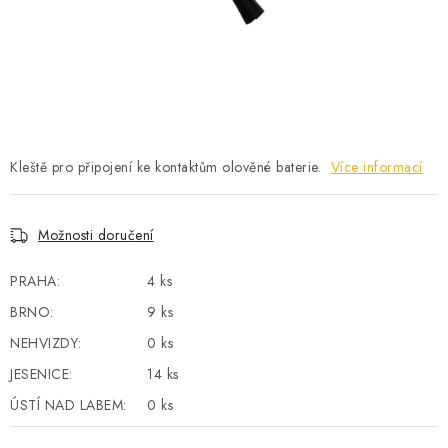
POWERBANKY
LITHIOVÉ BATERIE
NABÍJEČKY
MĚNIČE NAPĚTÍ
Kleště pro připojení ke kontaktům olověné baterie.
Více informací
FOTOVOLTAIKA
Možnosti doručení
STARTOVACÍ ZDROJE
PRAHA:
4 ks
BRNO:
9 ks
TESTERY BATERIÍ
NEHVIZDY:
0 ks
BATERIE PRO VYSAVAČE
JESENICE:
14 ks
ÚSTÍ NAD LABEM:
0 ks
BATERIE PRO NOUZOVÁ OSVĚTLENÍ