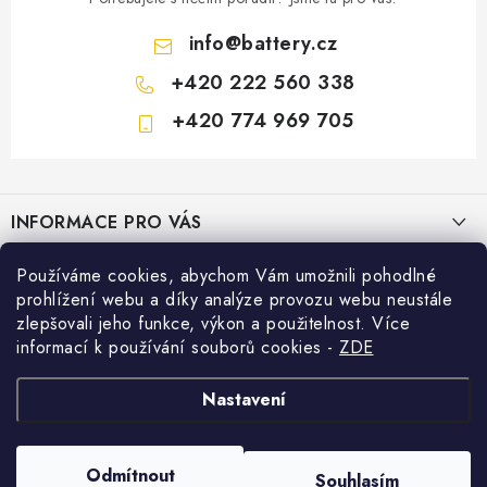
info
@
battery.cz
+420 222 560 338
+420 774 969 705
Z
á
INFORMACE PRO VÁS
p
a
KONTAKTY
Používáme cookies, abychom Vám umožnili pohodlné
PRODEJNY BATTERY.CZ
t
prohlížení webu a díky analýze provozu webu neustále
POŠTOVNÉ A DOPRAVA
í
Prodejna Brno - Pražákova ul.
zlepšovali jeho funkce, výkon a použitelnost. Více
Konfigurátor AUTOBATERIE
informací k používání souborů cookies
-
ZDE
KONFIGURÁTOR AUTOBATERIÍ
Prodejna Praha - Brožíkova ul.
Konfigurátor AUTOBATERIE
Vyhledávání
O NÁS
Nastavení
Prodejna Ústí n. Labem - Žižkova ul.
VÝMĚNA AUTOBATERIE
HLEDAT
OBCHODNÍ PODMÍNKY
Odmítnout
Souhlasím
Prodejna Jesenice u Prahy - ul. K Rybníku
Copyright 2026
Battery.cz
. Všechna práva vyhrazena.