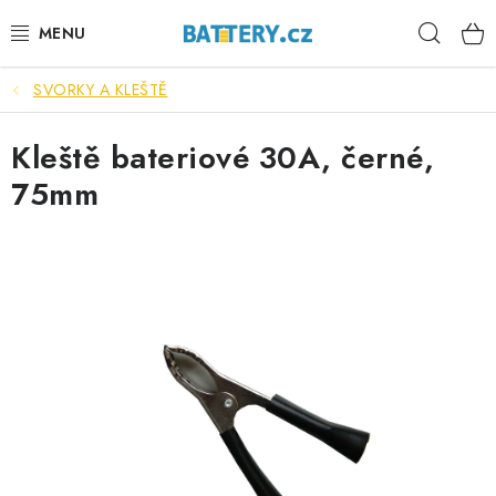
Přejít
Hleda
na
obsah
SVORKY A KLEŠTĚ
VÝHODNÉ SETY
Kleště bateriové 30A, černé,
SLUŽBY
75mm
AUTOBATERIE
MOTOBATERIE
TRAKČNÍ BATERIE
STANIČNÍ BATERIE
BATERIOVÉ BOXY