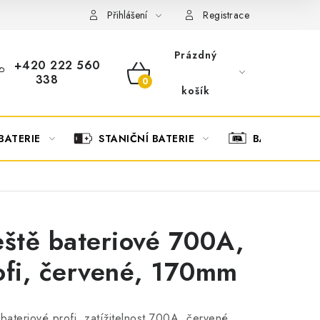
OBCHODNÍ PODMÍNKY
OCHRANA OSOBNÍCH ÚDAJŮ
O
Přihlášení
Registrace
Prázdný
+420 222 560
338
NÁKUPNÍ
košík
KOŠÍK
BATERIE
STANIČNÍ BATERIE
BATERIOVÉ 
eště bateriové 700A,
ofi, červené, 170mm
 bateriové profi, zatížitelnost 700A, červené,