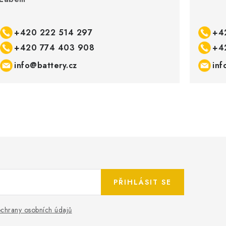
+420 222 514 297
+4
+420 774 403 908
+4
info@battery.cz
inf
PŘIHLÁSIT SE
chrany osobních údajů