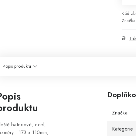
Kód zbo
Značka
Tis
Popis produktu
Popis
Doplňko
produktu
Značka
leště bateriové, ocel,
Kategorie
ozměry : 173 x 110mm,