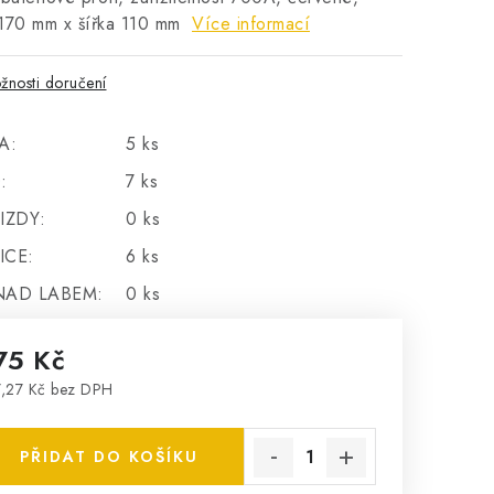
 170 mm x šířka 110 mm
Více informací
žnosti doručení
A:
5 ks
:
7 ks
IZDY:
0 ks
ICE:
6 ks
NAD LABEM:
0 ks
75 Kč
,27 Kč bez DPH
rná cena:
PŘIDAT DO KOŠÍKU