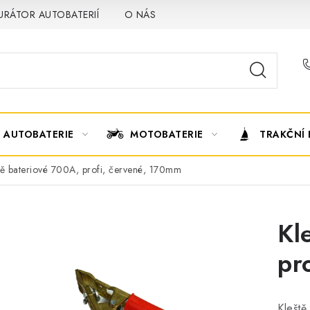
URÁTOR AUTOBATERIÍ
O NÁS
VÝMĚNA AUTOBATERIE
AUTOBATERIE
MOTOBATERIE
TRAKČNÍ 
tě bateriové 700A, profi, červené, 170mm
Kl
pr
Kleště