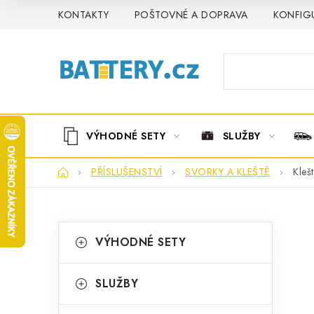
Přejít
KONTAKTY
POŠTOVNÉ A DOPRAVA
KONFIG
na
obsah
VÝHODNÉ SETY
SLUŽBY
Domů
PŘÍSLUŠENSTVÍ
SVORKY A KLEŠTĚ
Kleš
P
K
Přeskočit
VÝHODNÉ SETY
kategorie
a
o
t
s
SLUŽBY
e