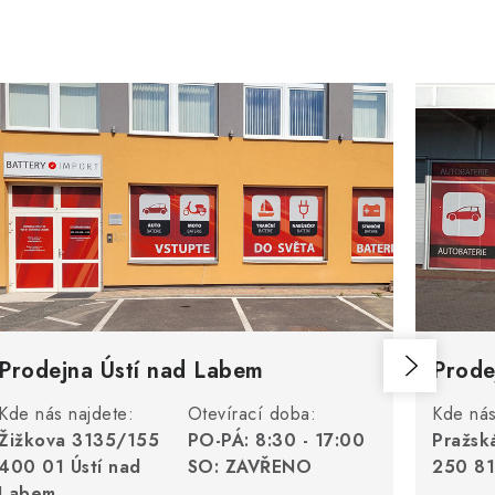
Prodejna Ústí nad Labem
Prode
Kde nás najdete:
Otevírací doba:
Kde nás
Žižkova 3135/155
PO-PÁ: 8:30 - 17:00
Pražsk
400 01 Ústí nad
SO: ZAVŘENO
250 81
Labem