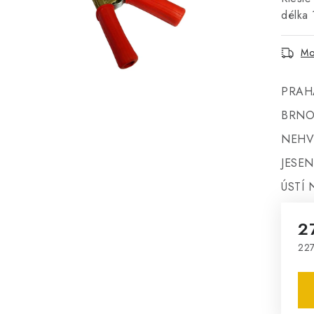
délka
Mo
PRAH
BRNO
NEHV
JESEN
ÚSTÍ 
2
227
Mě