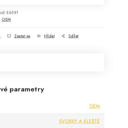
ží:
E6591
:
OEM
k
Zeptat se
Hlídat
Sdílet
vé parametry
OEM
SVORKY A KLEŠTĚ