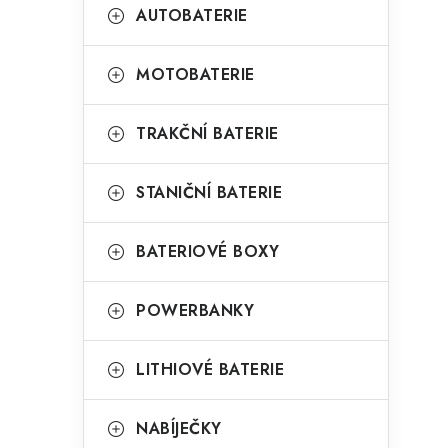
t
g
AUTOBATERIE
r
o
a
r
MOTOBATERIE
n
i
TRAKČNÍ BATERIE
e
n
í
STANIČNÍ BATERIE
p
BATERIOVÉ BOXY
a
n
POWERBANKY
e
l
LITHIOVÉ BATERIE
NABÍJEČKY