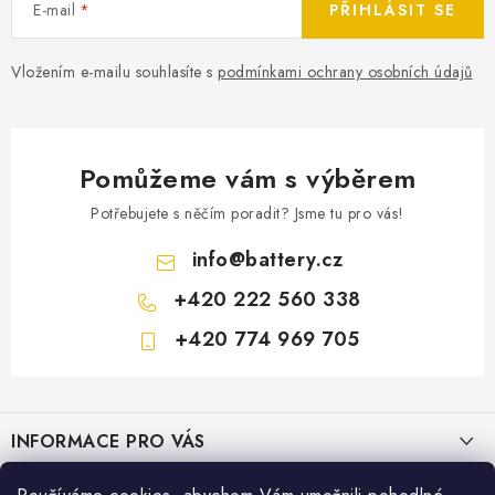
E-mail
PŘIHLÁSIT SE
Vložením e-mailu souhlasíte s
podmínkami ochrany osobních údajů
Pomůžeme vám s výběrem
Potřebujete s něčím poradit? Jsme tu pro vás!
info
@
battery.cz
+420 222 560 338
+420 774 969 705
Z
á
INFORMACE PRO VÁS
p
a
KONTAKTY