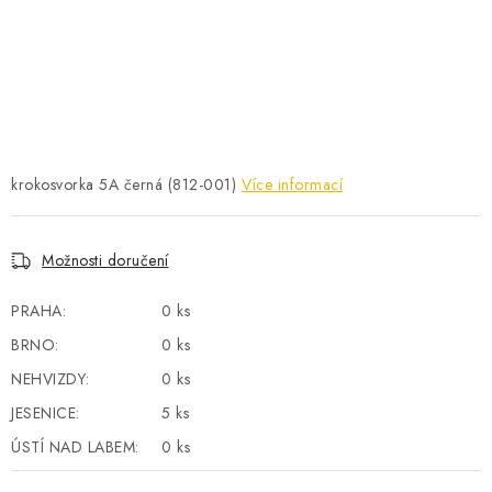
POWERBANKY
LITHIOVÉ BATERIE
NABÍJEČKY
MĚNIČE NAPĚTÍ
krokosvorka 5A černá (812-001)
Více informací
FOTOVOLTAIKA
Možnosti doručení
STARTOVACÍ ZDROJE
PRAHA:
0 ks
TESTERY BATERIÍ
BRNO:
0 ks
NEHVIZDY:
0 ks
BATERIE PRO VYSAVAČE
JESENICE:
5 ks
ÚSTÍ NAD LABEM:
0 ks
BATERIE PRO NOUZOVÁ OSVĚTLENÍ