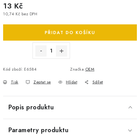
13 Kč
SPOTŘEBNÍ BATERIE
10,74 Kč bez DPH
Měrná cena:
PŘÍSLUŠENSTVÍ
PŘIDAT DO KOŠÍKU
DOPRAVA ZDARMA
KONTAKTY
POŠTOVNÉ A DOPRAVA
KONFIGURÁTOR AUTOBATERIÍ
O NÁS
Kód zboží:
E6584
Značka:
OEM
VÝMĚNA AUTOBATERIE
OBCHODNÍ PODMÍNKY
Tisk
Zeptat se
Hlídat
Sdílet
OCHRANA OSOBNÍCH ÚDAJŮ
OVĚŘOVÁNÍ RECENZÍ
JAK NA TO S BATTERY.CZ
ČASTO KLADENÉ OTÁZKY, FAQ
NÁVODY KE STAŽENÍ
Popis produktu
ZPĚTNÝ ODBĚR ELEKTROZAŘÍZENÍ A BATERIÍ
Parametry produktu