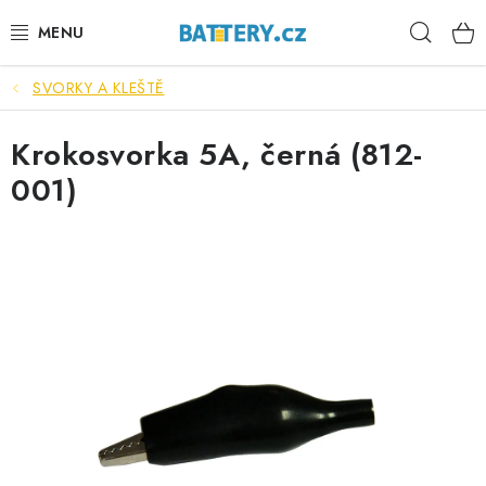
Přejít
Hleda
na
obsah
SVORKY A KLEŠTĚ
VÝHODNÉ SETY
Krokosvorka 5A, černá (812-
SLUŽBY
001)
AUTOBATERIE
MOTOBATERIE
TRAKČNÍ BATERIE
STANIČNÍ BATERIE
BATERIOVÉ BOXY