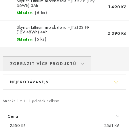
POWERBANKY
Skyrich Lithium motobaterie HJTX9-FP (12V
36Wh) 3Ah
1 490 Kč
(
6 ks
)
Skladem
LITHIOVÉ BATERIE
Skyrich Lithium motobaterie HJTZ10S-FP
NABÍJEČKY
(12V 48Wh) 4Ah
2 390 Kč
(
5 ks
)
Skladem
MĚNIČE NAPĚTÍ
FOTOVOLTAIKA
ZOBRAZIT VÍCE PRODUKTŮ
STARTOVACÍ ZDROJE
Ř
NEJPRODÁVANĚJŠÍ
a
TESTERY BATERIÍ
z
e
Stránka
1
z
1
-
1
položek celkem
BATERIE PRO VYSAVAČE
n
í
Cena
BATERIE PRO NOUZOVÁ OSVĚTLENÍ
p
2550
Kč
2551
Kč