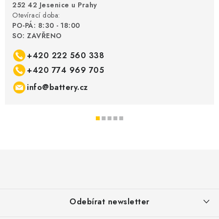
252 42 Jesenice u Prahy
Otevírací doba:
PO-PÁ: 8:30 - 18:00
SO: ZAVŘENO
+420 222 560 338
+420 774 969 705
info@battery.cz
Z
á
p
a
Odebírat newsletter
t