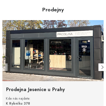
d
a
Prodejny
c
í
p
r
v
k
y
v
ý
p
i
s
u
Prodejna Jesenice u Prahy
Kde nás najdete:
K Rybníku 378