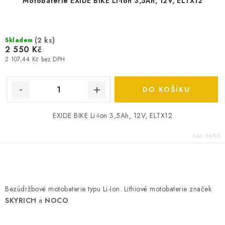
Motobaterie EXIDE BIKE Li-Ion 3,5Ah, 12V, ELTX12
(
2 ks
)
Skladem
2 550 Kč
2 107,44 Kč bez DPH
DO KOŠÍKU
EXIDE BIKE Li-Ion 3,5Ah, 12V, ELTX12
Kód:
E6795
O
v
Bezúdržbové motobaterie typu Li-Ion. Lithiové motobaterie značek
l
SKYRICH
a
NOCO
.
á