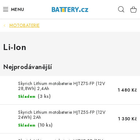
Přejít
Hleda
na
obsah
MOTOBATERIE
VÝHODNÉ SETY
SLUŽBY
Li-Ion
AUTOBATERIE
Nejprodávanější
MOTOBATERIE
Skyrich Lithium motobaterie HJTZ7S-FP (12V
28,8Wh) 2,4Ah
1 480 Kč
TRAKČNÍ BATERIE
(
3 ks
)
Skladem
STANIČNÍ BATERIE
Skyrich Lithium motobaterie HJTZ5S-FP (12V
24Wh) 2Ah
1 350 Kč
BATERIOVÉ BOXY
(
10 ks
)
Skladem