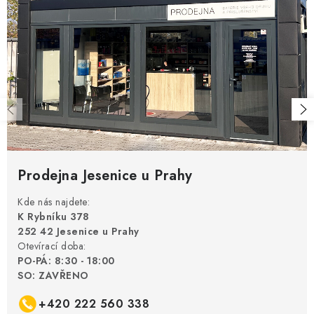
p
n
r
í
v
k
y
v
ý
p
i
s
Prodejna Jesenice u Prahy
u
Kde nás najdete:
K Rybníku 378
252 42 Jesenice u Prahy
Otevírací doba:
PO-PÁ: 8:30 - 18:00
SO: ZAVŘENO
+420 222 560 338