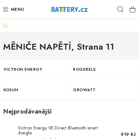
Přejít
Hleda
na
obsah
Domů
VÝHODNÉ SETY
SLUŽBY
MĚNIČE NAPĚTÍ
, Strana 11
AUTOBATERIE
VICTRON ENERGY
ROGERELE
MOTOBATERIE
KOSUN
GROWATT
TRAKČNÍ BATERIE
STANIČNÍ BATERIE
Nejprodávanější
BATERIOVÉ BOXY
Victron Energy VE.Direct Bluetooth smart
dongle
919 Kč