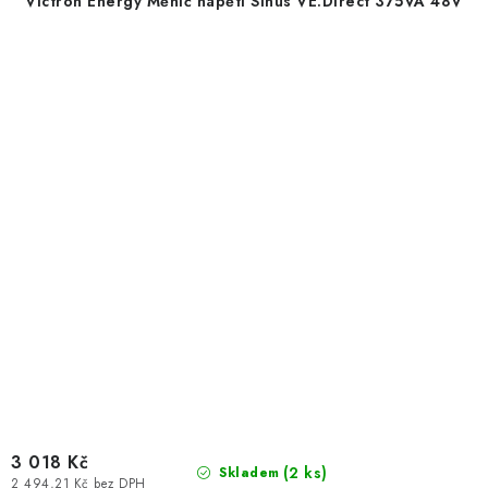
Victron Energy Měnič napětí Sinus VE.Direct 375VA 48V
3 018 Kč
(
2 ks
)
Skladem
2 494,21 Kč bez DPH