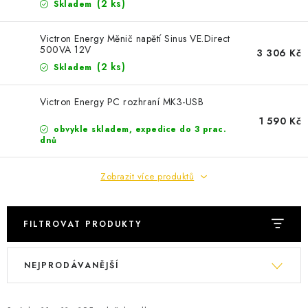
POWERBANKY
(
2 ks
)
Skladem
LITHIOVÉ BATERIE
Victron Energy Měnič napětí Sinus VE.Direct
500VA 12V
3 306 Kč
(
2 ks
)
Skladem
NABÍJEČKY
Victron Energy PC rozhraní MK3-USB
MĚNIČE NAPĚTÍ
1 590 Kč
obvykle skladem, expedice do 3 prac.
dnů
FOTOVOLTAIKA
Zobrazit více produktů
STARTOVACÍ ZDROJE
TESTERY BATERIÍ
FILTROVAT PRODUKTY
V
Ř
BATERIE PRO VYSAVAČE
NEJPRODÁVANĚJŠÍ
ý
a
BATERIE PRO NOUZOVÁ OSVĚTLENÍ
p
z