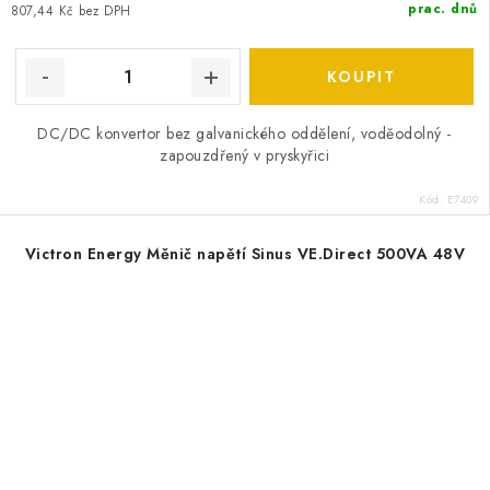
prac. dnů
807,44 Kč bez DPH
DC/DC konvertor bez galvanického oddělení, voděodolný -
zapouzdřený v pryskyřici
Kód:
E7409
Victron Energy Měnič napětí Sinus VE.Direct 500VA 48V