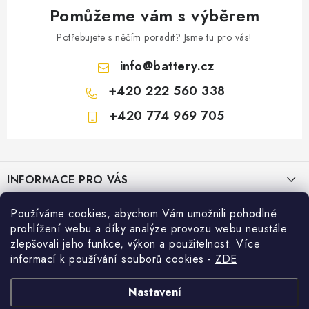
Pomůžeme vám s výběrem
Potřebujete s něčím poradit? Jsme tu pro vás!
info
@
battery.cz
+420 222 560 338
+420 774 969 705
Z
á
INFORMACE PRO VÁS
p
a
KONTAKTY
Používáme cookies, abychom Vám umožnili pohodlné
PRODEJNY BATTERY.CZ
t
prohlížení webu a díky analýze provozu webu neustále
POŠTOVNÉ A DOPRAVA
í
Prodejna Brno - Pražákova ul.
zlepšovali jeho funkce, výkon a použitelnost. Více
Konfigurátor AUTOBATERIE
informací k používání souborů cookies
-
ZDE
KONFIGURÁTOR AUTOBATERIÍ
Prodejna Praha - Brožíkova ul.
Konfigurátor AUTOBATERIE
Vyhledávání
O NÁS
Nastavení