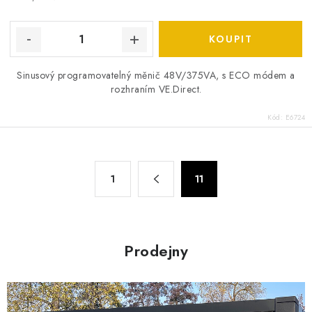
Sinusový programovatelný měnič 48V/375VA, s ECO módem a
rozhraním VE.Direct.
Kód:
E6724
O
S
1
11
t
v
r
l
á
á
n
d
Prodejny
k
a
o
c
v
í
á