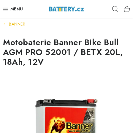
Přejít
Hleda
na
obsah
BANNER
VÝHODNÉ SETY
Motobaterie Banner Bike Bull
SLUŽBY
AGM PRO 52001 / BETX 20L,
AUTOBATERIE
18Ah, 12V
MOTOBATERIE
TRAKČNÍ BATERIE
STANIČNÍ BATERIE
BATERIOVÉ BOXY