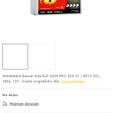
POWERBANKY
LITHIOVÉ BATERIE
NABÍJEČKY
MĚNIČE NAPĚTÍ
FOTOVOLTAIKA
STARTOVACÍ ZDROJE
Motobaterie Banner Bike Bull AGM PRO 520 01 / BETX 20L,
TESTERY BATERIÍ
18Ah, 12V - kvalita originálního dílu
Více informací
BATERIE PRO VYSAVAČE
Na dotaz
Možnosti doručení
BATERIE PRO NOUZOVÁ OSVĚTLENÍ