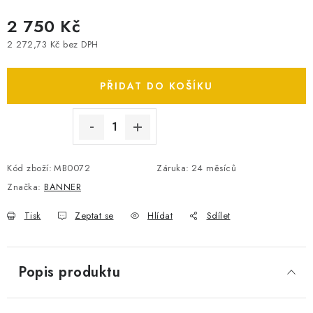
SPOTŘEBNÍ BATERIE
2 750 Kč
2 272,73 Kč bez DPH
PŘÍSLUŠENSTVÍ
Měrná cena:
PŘIDAT DO KOŠÍKU
DOPRAVA ZDARMA
KONTAKTY
POŠTOVNÉ A DOPRAVA
KONFIGURÁTOR AUTOBATERIÍ
O NÁS
Kód zboží:
MB0072
Záruka
:
24 měsíců
VÝMĚNA AUTOBATERIE
OBCHODNÍ PODMÍNKY
Značka:
BANNER
OCHRANA OSOBNÍCH ÚDAJŮ
OVĚŘOVÁNÍ RECENZÍ
JAK NA TO S BATTERY.CZ
ČASTO KLADENÉ OTÁZKY, FAQ
Tisk
Zeptat se
Hlídat
Sdílet
NÁVODY KE STAŽENÍ
ZPĚTNÝ ODBĚR ELEKTROZAŘÍZENÍ A BATERIÍ
Popis produktu