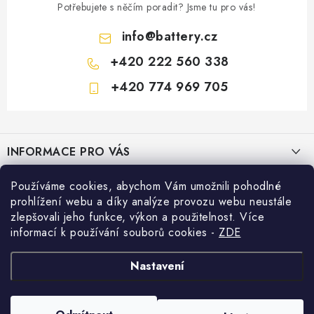
Potřebujete s něčím poradit? Jsme tu pro vás!
info
@
battery.cz
+420 222 560 338
+420 774 969 705
Z
á
INFORMACE PRO VÁS
p
a
KONTAKTY
Používáme cookies, abychom Vám umožnili pohodlné
PRODEJNY BATTERY.CZ
t
prohlížení webu a díky analýze provozu webu neustále
POŠTOVNÉ A DOPRAVA
í
Prodejna Brno - Pražákova ul.
zlepšovali jeho funkce, výkon a použitelnost. Více
Konfigurátor AUTOBATERIE
informací k používání souborů cookies
-
ZDE
KONFIGURÁTOR AUTOBATERIÍ
Prodejna Praha - Brožíkova ul.
Konfigurátor AUTOBATERIE
Vyhledávání
O NÁS
Nastavení
Prodejna Ústí n. Labem - Žižkova ul.
VÝMĚNA AUTOBATERIE
HLEDAT
OBCHODNÍ PODMÍNKY