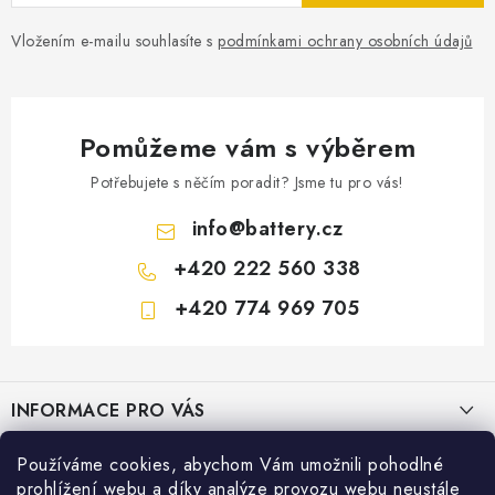
Vložením e-mailu souhlasíte s
podmínkami ochrany osobních údajů
Pomůžeme vám s výběrem
Potřebujete s něčím poradit? Jsme tu pro vás!
info
@
battery.cz
+420 222 560 338
+420 774 969 705
Z
á
INFORMACE PRO VÁS
p
a
KONTAKTY
Používáme cookies, abychom Vám umožnili pohodlné
PRODEJNY BATTERY.CZ
t
prohlížení webu a díky analýze provozu webu neustále