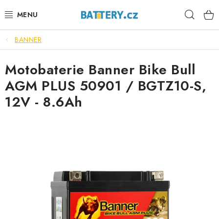
Přejít
Hleda
na
obsah
BANNER
VÝHODNÉ SETY
Motobaterie Banner Bike Bull
SLUŽBY
AGM PLUS 50901 / BGTZ10-S,
AUTOBATERIE
12V - 8.6Ah
MOTOBATERIE
TRAKČNÍ BATERIE
STANIČNÍ BATERIE
BATERIOVÉ BOXY