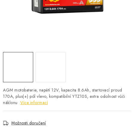
POWERBANKY
LITHIOVÉ BATERIE
NABÍJEČKY
MĚNIČE NAPĚTÍ
FOTOVOLTAIKA
STARTOVACÍ ZDROJE
AGM motobaterie, napětí 12V, kapacita 8.6Ah, startovací proud
TESTERY BATERIÍ
170A, plus(+) pól vlevo, kompatibilní YTZ10S, extra odolnost vůči
náklonu
Více informací
BATERIE PRO VYSAVAČE
Možnosti doručení
BATERIE PRO NOUZOVÁ OSVĚTLENÍ