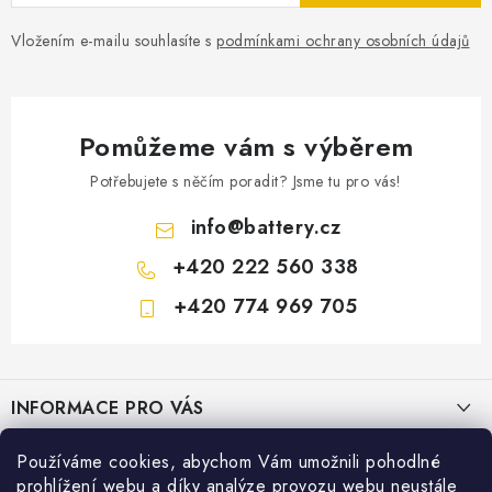
Vložením e-mailu souhlasíte s
podmínkami ochrany osobních údajů
Pomůžeme vám s výběrem
Potřebujete s něčím poradit? Jsme tu pro vás!
info
@
battery.cz
+420 222 560 338
+420 774 969 705
Z
á
INFORMACE PRO VÁS
p
a
KONTAKTY
Používáme cookies, abychom Vám umožnili pohodlné
PRODEJNY BATTERY.CZ
t
prohlížení webu a díky analýze provozu webu neustále