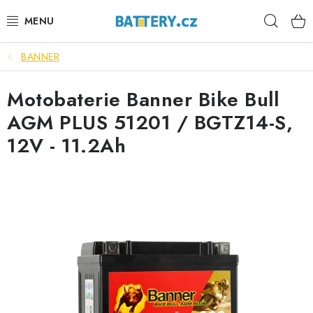
Přejít
Hleda
na
obsah
BANNER
VÝHODNÉ SETY
Motobaterie Banner Bike Bull
SLUŽBY
AGM PLUS 51201 / BGTZ14-S,
AUTOBATERIE
12V - 11.2Ah
MOTOBATERIE
TRAKČNÍ BATERIE
STANIČNÍ BATERIE
BATERIOVÉ BOXY