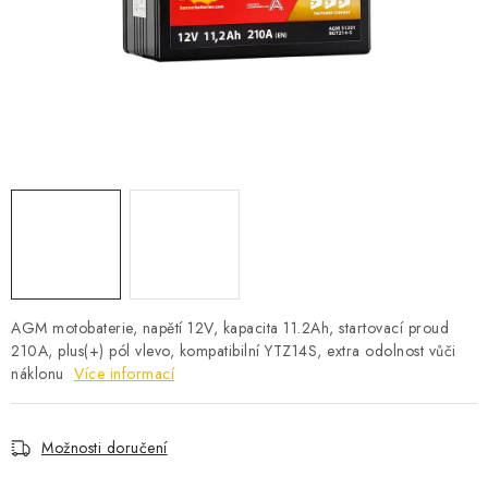
POWERBANKY
LITHIOVÉ BATERIE
NABÍJEČKY
MĚNIČE NAPĚTÍ
FOTOVOLTAIKA
STARTOVACÍ ZDROJE
AGM motobaterie, napětí 12V, kapacita 11.2Ah, startovací proud
TESTERY BATERIÍ
210A, plus(+) pól vlevo, kompatibilní YTZ14S, extra odolnost vůči
náklonu
Více informací
BATERIE PRO VYSAVAČE
Možnosti doručení
BATERIE PRO NOUZOVÁ OSVĚTLENÍ