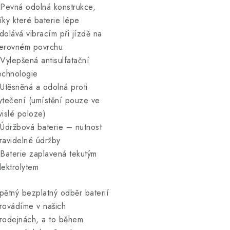
 Pevná odolná konstrukce,
íky které baterie lépe
dolává vibracím při jízdě na
erovném povrchu
 Vylepšená antisulfatační
echnologie
 Utěsněná a odolná proti
ytečení (umístění pouze ve
vislé poloze)
 Údržbová baterie – nutnost
ravidelné údržby
 Baterie zaplavená tekutým
lektrolytem
pětný bezplatný odběr baterií
rovádíme v našich
rodejnách, a to během