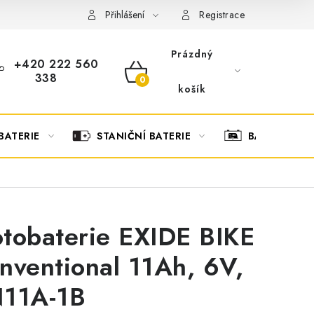
OBCHODNÍ PODMÍNKY
OCHRANA OSOBNÍCH ÚDAJŮ
O
Přihlášení
Registrace
Prázdný
+420 222 560
338
NÁKUPNÍ
košík
KOŠÍK
BATERIE
STANIČNÍ BATERIE
BATERIOVÉ 
tobaterie EXIDE BIKE
nventional 11Ah, 6V,
11A-1B