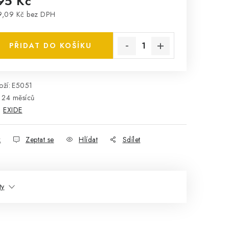
95 Kč
9,09 Kč bez DPH
rná cena:
PŘIDAT DO KOŠÍKU
ží:
E5051
24 měsíců
:
EXIDE
k
Zeptat se
Hlídat
Sdílet
ty