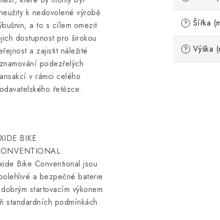
neužity k nedovolené výrobě
Šířka (
?
ýbušnin, a to s cílem omezit
ejich dostupnost pro širokou
Výška (
?
eřejnost a zajistit náležité
znamování podezřelých
ransakcí v rámci celého
odavatelského řetězce.
XIDE BIKE
CONVENTIONAL
xide Bike Conventional jsou
polehlivé a bezpečné baterie
 dobrým startovacím výkonem
ři standardních podmínkách.