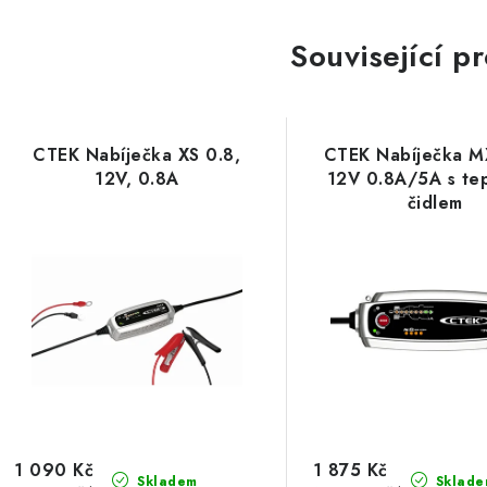
Související p
CTEK Nabíječka XS 0.8,
CTEK Nabíječka M
12V, 0.8A
12V 0.8A/5A s te
čidlem
1 090 Kč
1 875 Kč
Skladem
Sklade