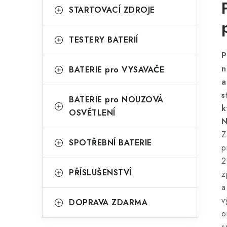
STARTOVACÍ ZDROJE
TESTERY BATERIÍ
P
n
BATERIE pro VYSAVAČE
a
s
BATERIE pro NOUZOVÁ
k
OSVĚTLENÍ
N
Z
SPOTŘEBNÍ BATERIE
p
2
PŘÍSLUŠENSTVÍ
z
a
v
DOPRAVA ZDARMA
o
s