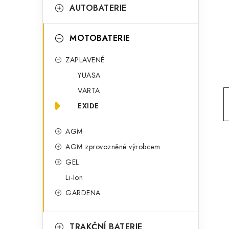
t
g
AUTOBATERIE
r
o
a
r
MOTOBATERIE
n
i
ZAPLAVENÉ
e
n
YUASA
í
VARTA
EXIDE
p
a
AGM
AGM zprovozněné výrobcem
n
GEL
e
Li-Ion
l
GARDENA
TRAKČNÍ BATERIE