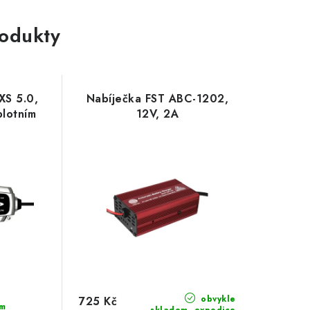
rodukty
XS 5.0,
Nabíječka FST ABC-1202,
plotním
12V, 2A
obvykle
725 Kč
m