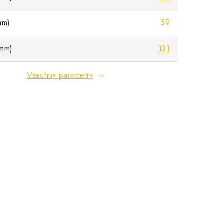
mm)
59
mm)
131
Všechny parametry