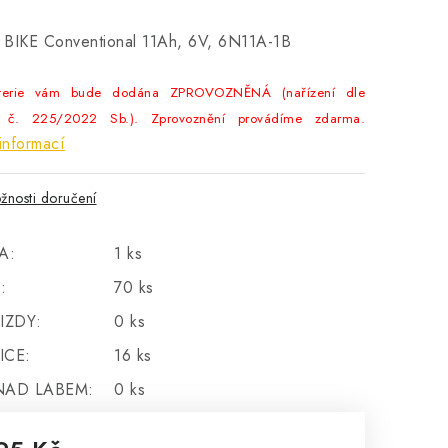
 BIKE Conventional 11Ah, 6V, 6N11A-1B
terie vám bude dodána ZPROVOZNĚNÁ (nařízení dle
 č. 225/2022 Sb.). Zprovoznění provádíme zdarma.
informací
žnosti doručení
A:
1 ks
:
70 ks
IZDY:
0 ks
ICE:
16 ks
NAD LABEM:
0 ks