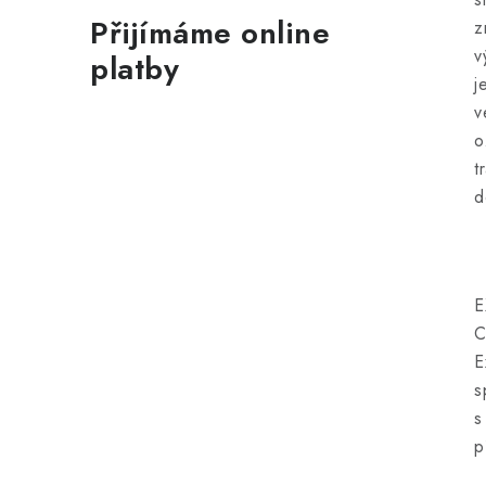
Přijímáme online
z
v
platby
j
v
o
t
d
E
E
s
s
p