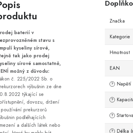
Popis
Doplňko
produktu
Značka
rodej baterií v
Kategorie
ezprovozněném stavu s
mpulí kyseliny sírové,
Hmotnost
tejně tak jako prodej
yseliny sírové samostatně,
EAN
ENÍ možný z důvodu:
ákon č. 225/2022 Sb. o
Napětí 
?
rekurzorech výbušnin ze dne
0.8.2022 týkající se
Kapacit
?
přístupnění, dovozu, držení
 používání prekurzorů
Startov
?
ýbušnin podléhajících
mezení a dalších látek nebo
Délka (
?
měsí, které by mohly být