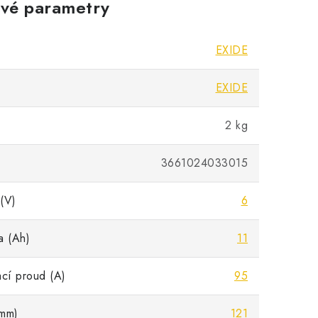
vé parametry
EXIDE
EXIDE
2 kg
3661024033015
(V)
6
a (Ah)
11
ací proud (A)
95
mm)
121