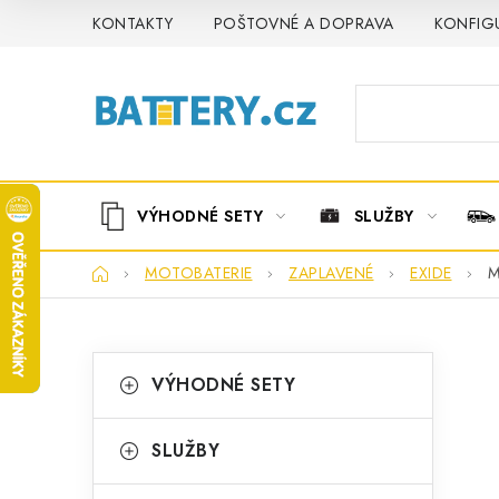
Přejít
KONTAKTY
POŠTOVNÉ A DOPRAVA
KONFIG
na
obsah
VÝHODNÉ SETY
SLUŽBY
Domů
MOTOBATERIE
ZAPLAVENÉ
EXIDE
M
P
K
Přeskočit
VÝHODNÉ SETY
kategorie
a
o
t
s
SLUŽBY
e