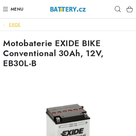
Přejít
Hleda
na
obsah
EXIDE
VÝHODNÉ SETY
Motobaterie EXIDE BIKE
SLUŽBY
Conventional 30Ah, 12V,
AUTOBATERIE
EB30L-B
MOTOBATERIE
TRAKČNÍ BATERIE
STANIČNÍ BATERIE
BATERIOVÉ BOXY