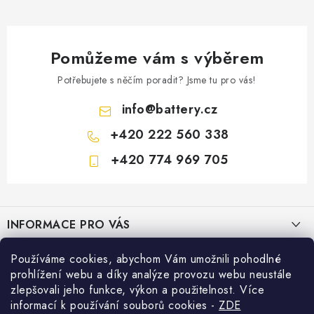
Pomůžeme vám s výběrem
Potřebujete s něčím poradit? Jsme tu pro vás!
info
@
battery.cz
+420 222 560 338
+420 774 969 705
Z
á
INFORMACE PRO VÁS
p
a
KONTAKTY
Používáme cookies, abychom Vám umožnili pohodlné
PRODEJNY BATTERY.CZ
t
prohlížení webu a díky analýze provozu webu neustále
POŠTOVNÉ A DOPRAVA
í
Prodejna Brno - Pražákova ul.
zlepšovali jeho funkce, výkon a použitelnost. Více
Konfigurátor AUTOBATERIE
informací k používání souborů cookies
-
ZDE
KONFIGURÁTOR AUTOBATERIÍ