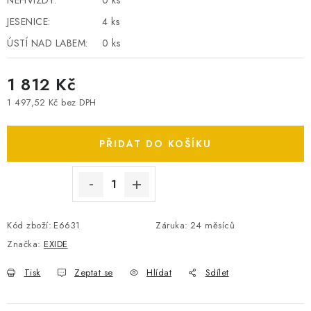
NEHVIZDY:
0 ks
SPOTŘEBNÍ BATERIE
JESENICE:
4 ks
ÚSTÍ NAD LABEM:
0 ks
PŘÍSLUŠENSTVÍ
1 812 Kč
DOPRAVA ZDARMA
1 497,52 Kč bez DPH
Měrná cena:
KONTAKTY
POŠTOVNÉ A DOPRAVA
PŘIDAT DO KOŠÍKU
KONFIGURÁTOR AUTOBATERIÍ
O NÁS
VÝMĚNA AUTOBATERIE
OBCHODNÍ PODMÍNKY
OCHRANA OSOBNÍCH ÚDAJŮ
OVĚŘOVÁNÍ RECENZÍ
JAK NA TO S BATTERY.CZ
ČASTO KLADENÉ OTÁZKY, FAQ
Kód zboží:
E6631
Záruka
:
24 měsíců
NÁVODY KE STAŽENÍ
Značka:
EXIDE
ZPĚTNÝ ODBĚR ELEKTROZAŘÍZENÍ A BATERIÍ
Tisk
Zeptat se
Hlídat
Sdílet