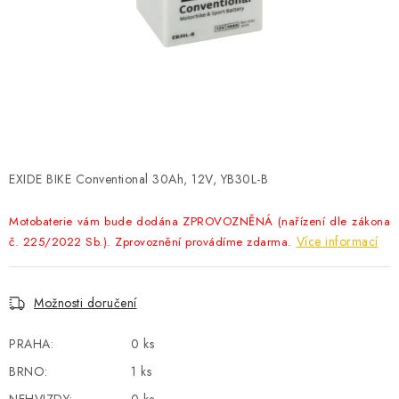
POWERBANKY
LITHIOVÉ BATERIE
NABÍJEČKY
MĚNIČE NAPĚTÍ
EXIDE BIKE Conventional 30Ah, 12V, YB30L-B
FOTOVOLTAIKA
Motobaterie vám bude dodána ZPROVOZNĚNÁ (nařízení dle zákona
STARTOVACÍ ZDROJE
Více informací
č. 225/2022 Sb.). Zprovoznění provádíme zdarma.
TESTERY BATERIÍ
Možnosti doručení
BATERIE PRO VYSAVAČE
PRAHA:
0 ks
BRNO:
BATERIE PRO NOUZOVÁ OSVĚTLENÍ
1 ks