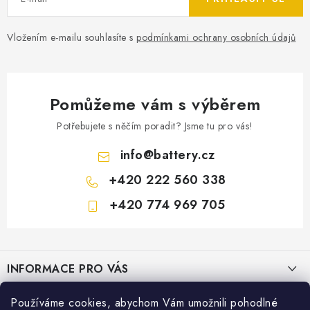
Vložením e-mailu souhlasíte s
podmínkami ochrany osobních údajů
Pomůžeme vám s výběrem
Potřebujete s něčím poradit? Jsme tu pro vás!
info
@
battery.cz
+420 222 560 338
+420 774 969 705
Z
á
INFORMACE PRO VÁS
p
a
KONTAKTY
Používáme cookies, abychom Vám umožnili pohodlné
PRODEJNY BATTERY.CZ