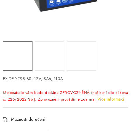
POWERBANKY
LITHIOVÉ BATERIE
NABÍJEČKY
MĚNIČE NAPĚTÍ
FOTOVOLTAIKA
STARTOVACÍ ZDROJE
EXIDE YT9B-BS, 12V, 8Ah, 110A
TESTERY BATERIÍ
Motobaterie vám bude dodána ZPROVOZNĚNÁ (nařízení dle zákona
Více informací
č. 225/2022 Sb.). Zprovoznění provádíme zdarma.
BATERIE PRO VYSAVAČE
Možnosti doručení
BATERIE PRO NOUZOVÁ OSVĚTLENÍ