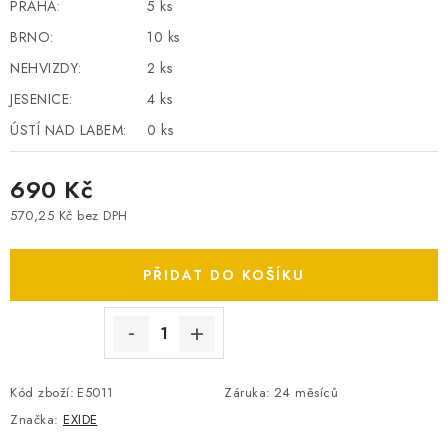
PRAHA:
5 ks
SPOTŘEBNÍ BATERIE
BRNO:
10 ks
NEHVIZDY:
2 ks
PŘÍSLUŠENSTVÍ
JESENICE:
4 ks
DOPRAVA ZDARMA
ÚSTÍ NAD LABEM:
0 ks
690 Kč
KONTAKTY
POŠTOVNÉ A DOPRAVA
KONFIGURÁTOR AUTOBATERIÍ
O NÁS
570,25 Kč bez DPH
Měrná cena:
VÝMĚNA AUTOBATERIE
OBCHODNÍ PODMÍNKY
OCHRANA OSOBNÍCH ÚDAJŮ
PŘIDAT DO KOŠÍKU
OVĚŘOVÁNÍ RECENZÍ
JAK NA TO S BATTERY.CZ
ČASTO KLADENÉ OTÁZKY, FAQ
NÁVODY KE STAŽENÍ
ZPĚTNÝ ODBĚR ELEKTROZAŘÍZENÍ A BATERIÍ
Kód zboží:
E5011
Záruka
:
24 měsíců
Značka:
EXIDE