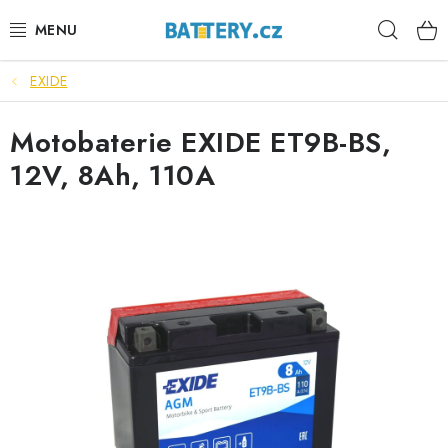
Přejít
Hleda
na
obsah
EXIDE
VÝHODNÉ SETY
Motobaterie EXIDE ET9B-BS,
SLUŽBY
12V, 8Ah, 110A
AUTOBATERIE
MOTOBATERIE
TRAKČNÍ BATERIE
STANIČNÍ BATERIE
BATERIOVÉ BOXY