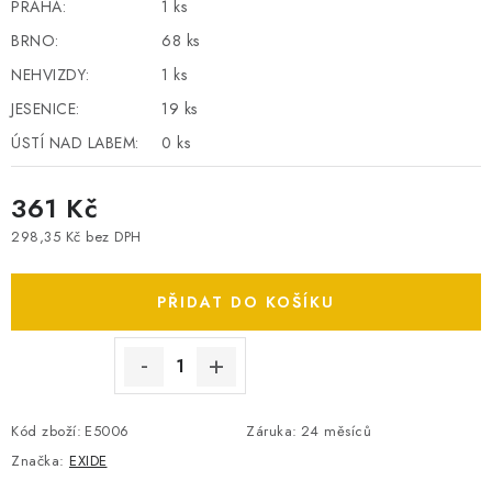
PRAHA:
1 ks
SPOTŘEBNÍ BATERIE
BRNO:
68 ks
NEHVIZDY:
1 ks
PŘÍSLUŠENSTVÍ
JESENICE:
19 ks
DOPRAVA ZDARMA
ÚSTÍ NAD LABEM:
0 ks
361 Kč
KONTAKTY
POŠTOVNÉ A DOPRAVA
KONFIGURÁTOR AUTOBATERIÍ
O NÁS
298,35 Kč bez DPH
Měrná cena:
VÝMĚNA AUTOBATERIE
OBCHODNÍ PODMÍNKY
OCHRANA OSOBNÍCH ÚDAJŮ
PŘIDAT DO KOŠÍKU
OVĚŘOVÁNÍ RECENZÍ
JAK NA TO S BATTERY.CZ
ČASTO KLADENÉ OTÁZKY, FAQ
NÁVODY KE STAŽENÍ
ZPĚTNÝ ODBĚR ELEKTROZAŘÍZENÍ A BATERIÍ
Kód zboží:
E5006
Záruka
:
24 měsíců
Značka:
EXIDE