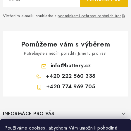
Vložením e-mailu souhlasíte s
podmínkami ochrany osobních údajů
Pomůžeme vám s výběrem
Potřebujete s něčím poradit? Jsme tu pro vás!
info
@
battery.cz
+420 222 560 338
+420 774 969 705
Z
á
INFORMACE PRO VÁS
p
a
KONTAKTY
Používáme cookies, abychom Vám umožnili pohodlné
PRODEJNY BATTERY.CZ