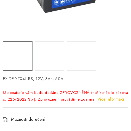
POWERBANKY
LITHIOVÉ BATERIE
NABÍJEČKY
MĚNIČE NAPĚTÍ
FOTOVOLTAIKA
STARTOVACÍ ZDROJE
EXIDE YTX4L-BS, 12V, 3Ah, 50A
TESTERY BATERIÍ
Motobaterie vám bude dodána ZPROVOZNĚNÁ (nařízení dle zákona
Více informací
č. 225/2022 Sb.). Zprovoznění provádíme zdarma.
BATERIE PRO VYSAVAČE
Možnosti doručení
BATERIE PRO NOUZOVÁ OSVĚTLENÍ