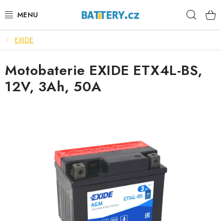
Přejít
Hleda
na
obsah
EXIDE
VÝHODNÉ SETY
Motobaterie EXIDE ETX4L-BS,
SLUŽBY
12V, 3Ah, 50A
AUTOBATERIE
MOTOBATERIE
TRAKČNÍ BATERIE
STANIČNÍ BATERIE
BATERIOVÉ BOXY